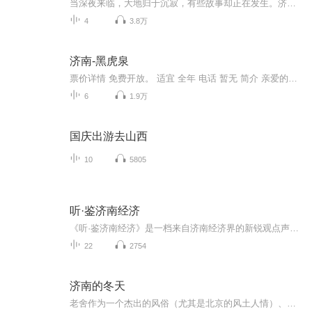
当深夜来临，大地归于沉寂，有些故事却正在发生。济南交通广播《深夜故事》小东播讲
4
3.8万
济南-黑虎泉
票价详情 免费开放。 适宜 全年 电话 暂无 简介 亲爱的游客朋友，咱们这一站来到了济南三大泉群之一的黑虎泉。黑虎泉泉群，位于济南旧城东南隅，南护城河东段。沿河两岸，东起解放阁，向西长约700米的地方，共有泉池14处，包括白石泉、玛瑙泉、九女泉、黑...
6
1.9万
国庆出游去山西
10
5805
听·鉴济南经济
《听·鉴济南经济》是一档来自济南经济界的新锐观点声音组合。播讲嘉宾均来自经济前沿一线，他们是改革探索者，企业掌舵人。本栏目是“影响济南”年度经济人物评选十周年之际，济南日报报业集团联合喜马拉雅推出的跨界财经节目。以语音纵论发展，以观点鉴...
22
2754
济南的冬天
老舍作为一个杰出的风俗（尤其是北京的风土人情）、世态画家，其散文充满着浓厚的生活气息和情趣。他把历史和现实，从一年四季的自然景色、不同时代的社会气氛、风俗习惯，一直到三教九流各种人等的喜怒哀乐、微妙心态都结合浓缩在一起，有声有色、生动活...