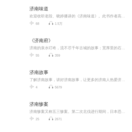
济南味道
欢迎收听老段、晓婷播讲的《济南味道》。此书作者高维生，由济南出版社出版。 济南的美食，让我说给你听！菜中有诗意！我有美味，你有故事吗？我在济南等你！ 美食自古以来就在人类社会中扮演着不可替代的角色。我国不同地区因气候、生活习惯方面的差异，...
68
1.5万
《济南府》
济南的泉水叮咚，流不尽千年古城的故事；宽厚里的石板路，刻满了岁月的沧桑。 每一座城市都有自己的记忆，它们藏在老建筑的砖缝里，在老字号的招牌上，在寻常百姓的口口相传中。 当我们回望过去，总需要一些载体来承载那些鲜活的历史瞬间。今天，就让我们...
55
359
济南故事
了解济南故事，讲好济南故事，让更多的济南人热爱济南，让更多的外地人了解济南。
4
5679
济南惨案
济南惨案又称五三惨案。第二次北伐进行期间，日本恐怕中国一旦统一，必不能任其肆意侵略，是以竭力阻挠北伐之进行。日本以保护侨民为名，派兵进驻济南、青岛及胶济铁路沿线。一九二八年，国民革命军于五月一日克复济南，日军遂于五月三日派兵侵入中国政府...
25
2671