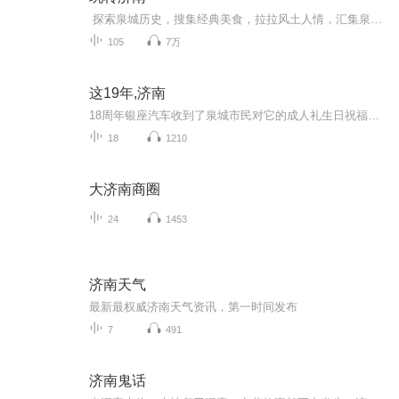
探索泉城历史，搜集经典美食，拉拉风土人情，汇集泉水故事，玩转济南，“泉”听你的！
105
7万
这19年,济南
18周年银座汽车收到了泉城市民对它的成人礼生日祝福，感怀在心。 19年成长历程，长大一岁的银座汽车集团，更加成熟也更有担当，在济南扎根的它，想倾听这19年间大家感受到的济南的变化及对这座城市的那份情谊。
18
1210
大济南商圈
24
1453
济南天气
最新最权威济南天气资讯，第一时间发布
7
491
济南鬼话