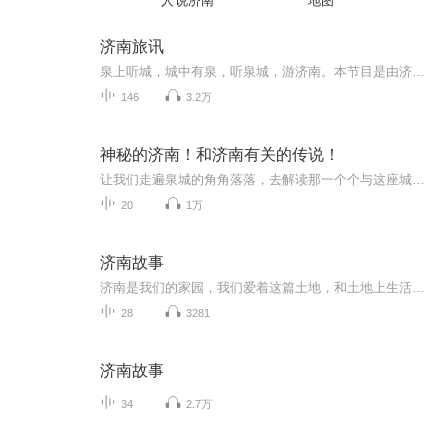
人说济南
地图
济南旅讯
泉上听城，城中有泉，听泉城，游济南。本节目是由济南市旅发委特约播出，敬请关注。
146
3.2万
神秘的济南！和济南有关的传说！
让我们走遍泉城的角角落落，去解读那一个个与这座城市有着血脉相连的神话传说吧！
20
1万
济南故事
济南是我们的家园，我们爱着这篇土地，和土地上生活的人们。我们的故事，就发生在这片希望的土地上，人们的嬉笑怒骂，都是诗一样的文章。 爱我济南，听我讲述济南的故事——
28
3281
济南故事
34
2.7万