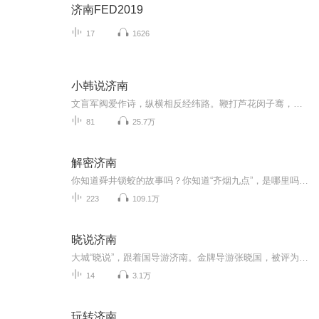
济南FED2019
17
1626
小韩说济南
文盲军阀爱作诗，纵横相反经纬路。鞭打芦花闵子骞，孝感动天舜重目。泺水流出到泺口，七十二泉碎趵突。刘墉机智解鞭指，牛亡报恩不归路。匡章大将卧章丘，六七八九爱数数。朗公讲经成灵岩，甜沫蛤蟆两三处。济南华山不出名，五龙潭里秦琼府。芙蓉街中状元...
81
25.7万
解密济南
你知道舜井锁蛟的故事吗？你知道“齐烟九点”，是哪里吗？你知道济南的经纬路是怎么来的吗？你知道五龙潭地下到底隐藏着什么秘密吗？如果你都知道，证明你是一个“老济南”的时刻到了！如果你不知道，这里将为你打开了解济南“新世界”的大门........
223
109.1万
晓说济南
大城“晓说”，跟着国导游济南。金牌导游张晓国，被评为“2008年山东旅游风云人物”，曾荣获“全国优秀导游员”称号。山东大地旅游营销策划咨询公司、山东国信国际旅行社有限公司董事长。泰山天颐湖旅游度假区总经理，山东省旅游业商会副会长，山东省旅行社协会副会长，济南市旅行社协会轮值会长。
14
3.1万
玩转济南