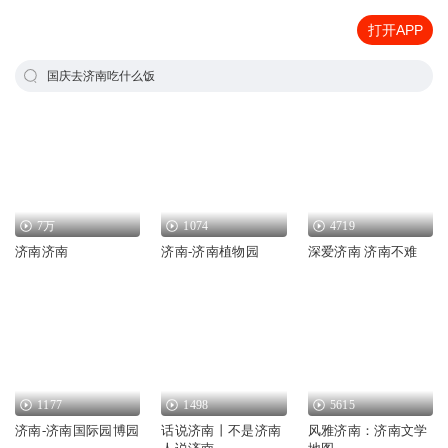
打开APP
国庆去济南吃什么饭
7万
1074
4719
济南济南
济南-济南植物园
深爱济南 济南不难
1177
1498
5615
济南-济南国际园博园
话说济南丨不是济南
风雅济南：济南文学