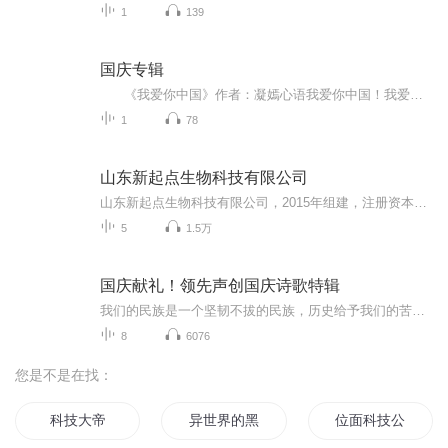
1
139
国庆专辑
《我爱你中国》作者：凝嫣心语我爱你中国！我爱你春天蓬勃的秧苗；我爱你秋日金黄的硕果。我爱你中国！我爱你青松气质，我爱你红梅品格！我爱你家乡的甜蔗好像乳汁滋润着我的心窝。我爱你中国，我要把最美的歌儿献给你，我的母亲我的祖国。我爱你中国，我爱...
1
78
山东新起点生物科技有限公司
山东新起点生物科技有限公司，2015年组建，注册资本3000万元人民币，是集科研开发、生产制造、种植加工、市场销售及产学研于一体的高新技术企业。 公司秉承“造福人类健康，建设健康中国”发展理念，发挥同行业引领者和先行者的创...
5
1.5万
国庆献礼！领先声创国庆诗歌特辑
我们的民族是一个坚韧不拔的民族，历史给予我们的苦难都变成了闪着金光的勋章！我们的国家是一个龙腾虎跃的国家，那条巨龙正以不可阻挡之势崛起于神奇的东方！------------------------------------------------值此祖国70周年华诞之际，领先声创以诗歌向祖国献礼！用我们的声音、用我们的热血、用我们的灵魂诵读经典爱国篇章，歌颂我们的祖国！永远繁荣富强！
8
6076
您是不是在找：
科技大帝
异世界的黑科技校长
位面科技公司