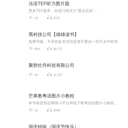
法语TEF听力图片题
更多TEF题库，欢迎订阅关注“遇见法语”。...
24
8337
黑科技公司【雄雄读书】
免费书籍，不求你多支持但是请不要说一些不太中听得话，如果有喜欢的朋友请点赞评论打赏支持一下谢谢，剧情虚构无不良导向如有雷同纯属巧合一家企业发展的极限在哪里？全国500强？世界500强？还是超越国家，如同下列企业那样成为主宰世界的BOSS？《生化危...
664
38.2万
聚胜牡丹科技有限公司
56
11.3万
芒果教粤语图片小教程
本专辑是我在网络小平台和线下教粤语的图片小教程，做成图片是方便传播保存下来哦！这些教程涉及生活各方面，而且是基础加地道口语都有，非常实用，建议保存！
22
1599
国庆特辑（国庆节快乐）