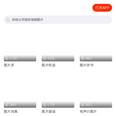
打开APP
科技公司国庆海报图片
1.1万
4.8万
5861
图片库
图片听读
图片评书
2863
1.7万
2035
图片词典
图片跟读
有声の图片