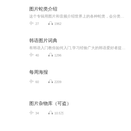
图片蛇类介绍
这个专辑用图片和音频介绍世界上的各种蛇类，会分类别介绍，如有错误欢迎指正。
27
1962
韩语图片词典
有韩语入门教你如何入门,学习经验广大的韩语爱好者提供自己学习的心得体会;韩语词汇包含各类词汇满足你各个方面的需求;韩语阅读:韩国古今各种书籍、童话、谚语等的阅读;韩语...
40
1296
每周海报
60
2209
图片杂物库（可盗）
34
10.5万