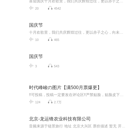
喜迎国庆十月欢歌里，我们共庆辉煌过往，更以赤子之心，向未来书写滚烫的誓言——这盛世，值得我们以热爱相拥。
20
4542
国庆节
十月欢歌里，我们共庆辉煌过往，更以赤子之心，向未来书写滚烫的誓言——这盛世，值得我们以热爱相拥。
10
465
国庆节
3
543
时代峰峻の图片【满500月票爆更】
‼️可投稿，投稿一定要发在评论区‼️严禁贴脸，贴脸皮下塌/BE多次贴脸永久拉黑会在评论区里发一些视频中的图片，想要视频里的图片看评论区已经下楼的只有投稿才会发，不投稿不发可单人，可CP（可跨代），可多人，可团体●TFBOYS王俊凯、王源、易烊千玺（...
124
2.7万
北京-龙运锋农业科技有限公司
音频来源于链景旅行 地址 北京大兴区 票价描述 暂无 开放时间 全天 乘车信息 暂无