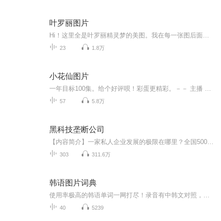
叶罗丽图片
Hi！这里全是叶罗丽精灵梦的美图。我在每一张图后面都给大家留了点时间让大家把喜欢的图保存下来。如果你觉得这个图不太清晰，你可以私信找我要原图哦！
23
1.8万
小花仙图片
一年目标100集。给个好评呗！彩蛋更精彩。－－ 主播 贝瑞吖也叫逆光小爱
57
5.8万
黑科技垄断公司
【内容简介】一家私人企业发展的极限在哪里？全国500强？世界500强？还是超越国家，如同下列企业那样成为主宰世界的BOSS？《生化危机》中的安布雷拉公司，《异形》中的维兰德·汤谷公司，《死亡空间》中的和谐开采公司，《虐杀原型》中的简泰克公司，《辐...
303
311.6万
韩语图片词典
使用率极高的韩语单词一网打尽！录音有中韩文对照，方便同学们在路上收听磨耳朵！更多韩语学习的内容，欢迎关注订阅“韩语助手FM” ：）
40
5239