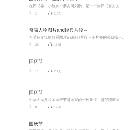
在评书界，小魏有个朋友叫刘鹏，是一个为评书努力的小伙子。在2021年国庆期间，他想弄个特辑，便烦劳我给他录个爱国题材的评书小段儿。这种事情，不是特殊情况，小魏一般不会拒绝，也就给其录了一个《鲁迅踢鬼》，等他传完，我再传到我的专辑里。另外，小...
14
1.6万
奇喵人物图片and经典片段～
奇喵各专辑的好看图片and经典片段～图片要的私我哦～我发泥～（要关注+专辑好评噢）
26
1145
国庆节
11
2.1万
国庆节
中华人民共和国国庆节是国家的一种象征，是伴随着国家的出现而出现的。让我们用诗歌朗诵歌颂祖国的繁荣富强，国泰民安。
8
1726
国庆节