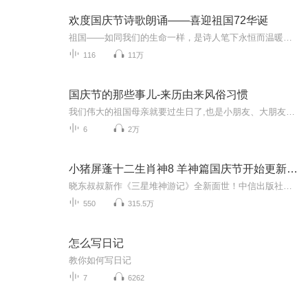
欢度国庆节诗歌朗诵——喜迎祖国72华诞
祖国——如同我们的生命一样，是诗人笔下永恒而温暖的主题。在祖国72周年华诞来临之际，特创建这个诗歌朗诵专辑，诵读经典爱国篇章，和大家一起歌颂祖国，向国庆的献礼！祝愿伟大的祖国繁荣富强，祝愿大家国庆节快乐，度过平安快乐的黄金周假期！
116
11万
国庆节的那些事儿-来历由来风俗习惯
我们伟大的祖国母亲就要过生日了,也是小朋友、大朋友们最喜欢的“国庆小长假”或说“黄金周”还有说”国庆7天乐”的，说法真是不一而足。那么“国庆节”是怎么来的？自古以来国庆节怎么庆贺？新中国国庆节的来历，以及新中国国庆节的庆贺方式又有哪些呢？ ...
6
2万
小猪屏蓬十二生肖神8 羊神篇国庆节开始更新啦！
晓东叔叔新作《三星堆神游记》全新面世！中信出版社出版！京东当当淘宝均有售！点蓝色字收听——《小猪屏蓬爆笑日记2024》《小猪屏蓬爆笑日记2》《小猪屏蓬爆笑日记1》让你笑得喘不上气！《我进故宫当富翁——小猪屏蓬故宫财商笔记》教你成为大富翁！《小...
550
315.5万
怎么写日记
教你如何写日记
7
6262