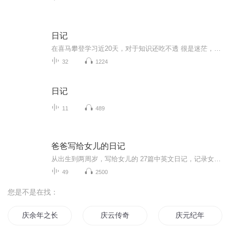
日记
在喜马攀登学习近20天，对于知识还吃不透 很是迷茫，不比以前画画，该用什么笔了就顺手拿起来作画，这配音不熟练，效果很差，拿不出手！以前用笔记记一些三三两两的往事，现在，我要学会用声音去记录！希望自己能一天天有进步！多多鞭策我吧！不然我会偷懒...
32
1224
日记
11
489
爸爸写给女儿的日记
从出生到两周岁，写给女儿的 27篇中英文日记，记录女儿成长和为人父的心路历程
49
2500
您是不是在找：
庆余年之长歌行
庆云传奇
庆元纪年