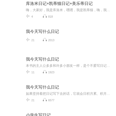
库洛米日记+凯蒂猫日记+美乐蒂日记
嗨，大家好，我是库洛米，嘿嘿，我是凯蒂猫，嗨，我是美乐蒂，我们又见面啦～
4
818
我今天写什么日记
21
2013
我今天写什么日记
本书的主人公多多和许多小朋友一样，是个不爱写日记的孩子，每天重复的生活，怎么会写出生动的日记呢？直到有一天他遇到了从日记本中蹦出来的日记精灵！可爱的精灵告诉多多，只有充满感情和真实的好日记，才是维持他生命的营养，是他赖以生存的美食，并且启发多多如何写好各种不同题材的日记，多多在和日记精灵相处的过程中逐渐认识到了写好日记的奥秘，学会了认真地感知周围的一切，并且把自己所见、所感，变成自己童年的记忆——日记。多多的日记越写越好了，形式也越来越多样化了，日记精灵非常高兴，两个小家伙成了形影不离，无话不谈的好朋友。相信，每个小朋友都能在多多身上看到自己的影子，从多多和日记精灵的故事里学习到如何写好日记的奥秘！
11
1923
我今天写什么日记
如果坚持着把日记写下去的话，它就会日积月累、积月成年。当你写到第十个年头的时候，这本厚厚的日记，就成了一部以“我”为主人公的自传体小说。
21
6577
小学生写日记