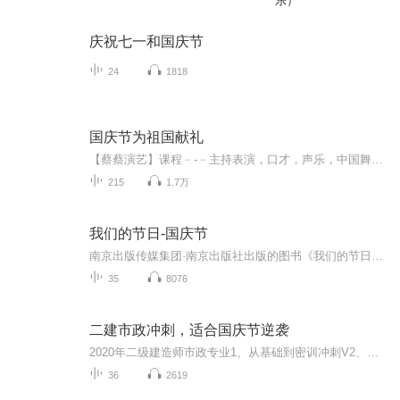
乐）
庆祝七一和国庆节
24
1818
国庆节为祖国献礼
【蔡蔡演艺】课程﹣-﹣主持表演，口才，声乐，中国舞，民族舞。独特的小舞台，专业的录音棚，每一位同学都能成为优秀的小明星。独特的教学模式，轻松上课，快乐学习！知名主持人，舞蹈家，高级教师任职授课！江南总校：河沟街42号三楼 18545856430江北分校...
215
1.7万
我们的节日-国庆节
南京出版传媒集团·南京出版社出版的图书《我们的节日》通过对中国节日文化和节日意义进行深度的挖掘，面向青少年群体构建独具特色的栏目内容，以此丰富春节、元宵节、清明节、端午节、七夕节、中秋节、重阳节等传统节日；六一节、教师节、国庆节等新兴节日的文化内涵和表现形式。促进青少年形成新的节日习俗，提升节日仪式感、认同感。音频作品由金陵朗读者联盟志愿者朗诵，南京音像出版社、金陵图书馆联合制作。
35
8076
二建市政冲刺，适合国庆节逆袭
2020年二级建造师市政专业1、从基础到密训冲刺V2、从精华课程到超压密押V3、0基础同步更新v4、持续更新到2020年考试V5、只要你跟着学让你一次稳拿证V6、渠道超压压题，超压三页纸等独家绝密压题!
36
2619