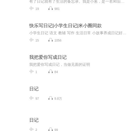
有了日记就有了生活的备忘录。我是小葱，是一名90后宝妈，也是万千世界中普普通通的一名上班族，年初的时候给自己买了一本日记本，想要记录自己一年中的喜怒哀乐，却总因为这样的那样的原因而搁浅，或许，我可以通过另一种方式来记录……
19
981
快乐写日记|小学生日记|米小圈同款
小学生日记 语文 教辅 写作 生活日常 小故事养成日记好习惯，一起来看看小朋友的日记分享吧~
15
1056
我把爱你写成日记
我把爱你写成日记，当做见面的证明
1
84
日记
97
9.8万
日记
2
99