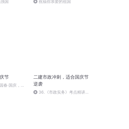
化强国
祝福你亲爱的祖国
国庆节
二建市政冲刺，适合国庆节
逆袭
园春·国庆，朗
36.《市政实务》考点精讲第
36节课_2020926212025