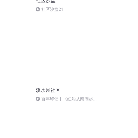
社区沙盘
社区沙盘21
溪水园社区
百年印记丨《红船从南湖起
航》朗诵者 山妮