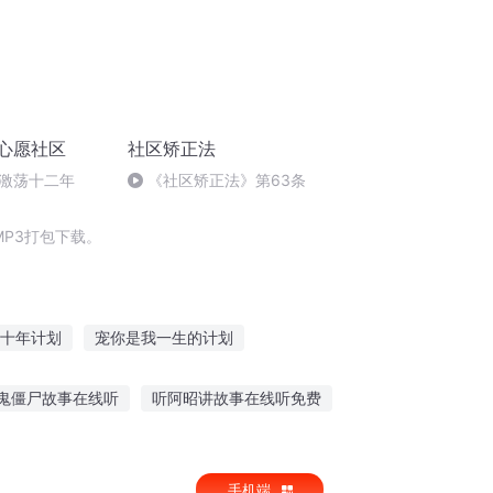
芯链心愿社区
社区矫正法
激荡十二年
《社区矫正法》第63条
P3打包下载。
十年计划
宠你是我一生的计划
月计划
神后成长计划
少年龙计划
鬼僵尸故事在线听
听阿昭讲故事在线听免费
事小板凳教案反思
旅行心动故事在线听
手机端