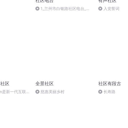
社区电台
有声社区
1_兰州市白银路社区电台_邻
入党誓词
居们聊聊如何保证视力健康？
in社区
全景社区
社区有段古
ecoin是新一代互联
慈惠美丽乡村
长寿路