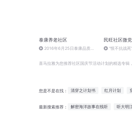
泰康养老社区
民旺社区微党
2016年6月25日泰康品质养
“恨不抗战死
老论坛_3
赤胆与忠魂（
喜马拉雅为您推荐社区国庆节活动计划的精选专辑
清穿之计划书
红月计划
您是不是在找：
武道计划
天堂社区
魔王
解密海洋故事在线听
听大明
最新搜索推荐：
特异社区
三年计划
我的
爱小王听故事免费下载
儿童