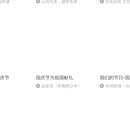
国庆课
山河共庆，盛世长歌
文化自信 文
庆节
国庆节为祖国献礼
我们的节日-
岳钲淇《奔跑吧少年》
诗词朗诵：沁
读者：张继军