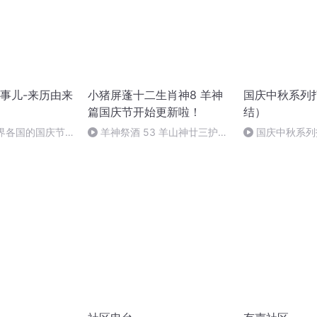
事儿-来历由来
小猪屏蓬十二生肖神8 羊神
国庆中秋系列
篇国庆节开始更新啦！
结）
世界各国的国庆节-
羊神祭酒 53 羊山神廿三护祭
国庆中秋系列
事儿
坛 敬天地白泽做祭酒（4）
桥