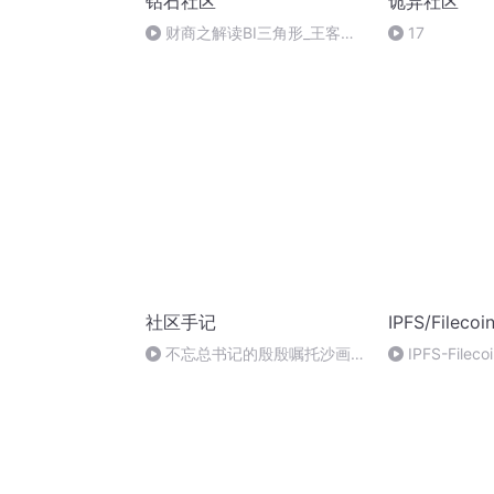
钻石社区
诡异社区
财商之解读BI三角形_王客茗_
17
淘青春-CEO大讲堂2015-08-
26_语音
社区手记
IPFS/Fileco
不忘总书记的殷殷嘱托沙画视
IPFS-Fil
频
网革命