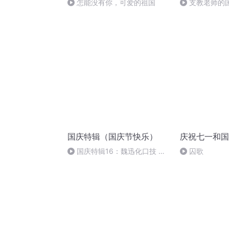
怎能没有你，可爱的祖国
支教老师的
国庆特辑（国庆节快乐）
庆祝七一和国
国庆特辑16：魏迅化口技 二
囚歌
胡 东方红+一般唱法和原生态