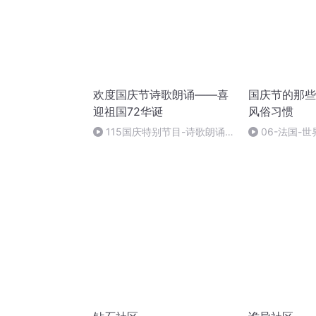
欢度国庆节诗歌朗诵——喜
国庆节的那些
迎祖国72华诞
风俗习惯
115国庆特别节目-诗歌朗诵-
06-法国-
中国梦
国庆节的那些