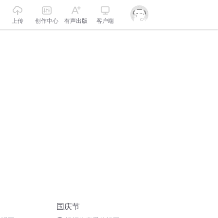
上传
创作中心
有声出版
客户端
国庆节