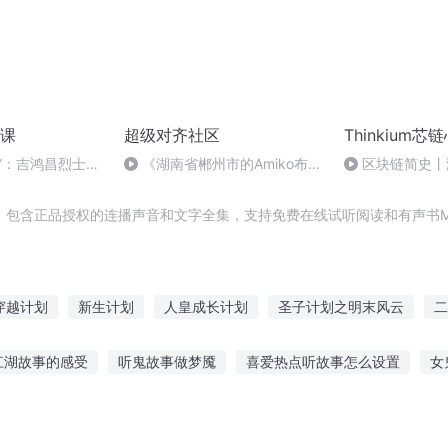
课
超级对齐社区
Thinkium
”：吉鸿昌烈士的
《湖南省郴州市的Amiko布
区块链简史丨
四）
道》0806
，包含正品授权的连播声音和文字全集，支持免费在线试听阅读和有声书M
穿越计划
新生计划
人皇成长计划
圣子计划之明末风云
二
成长计划
战神计划
影后成长计划
快穿之女强重生计划
血
江湖故事的感受
听鬼故事做梦魇
喜爱热点听故事怎么设置
女
主神计划
听故事的公众号
听中国女人讲故事
湾仔灵异故事在线听
听故