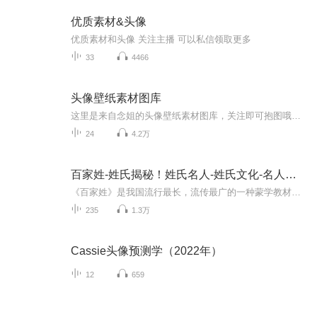
优质素材&头像
优质素材和头像 关注主播 可以私信领取更多
33
4466
头像壁纸素材图库
这里是来自念姐的头像壁纸素材图库，关注即可抱图哦！这里有古风头像，真人头像，闺蜜头像，手账素材壁纸......只有你想不到的，没有墨染没有的！在每一期的评论区留言，告诉念姐你想要什么样的头像，壁纸等下期就按你说的做！好了，明天更新第一期什锦头...
24
4.2万
百家姓-姓氏揭秘！姓氏名人-姓氏文化-名人事迹
《百家姓》是我国流行最长，流传最广的一种蒙学教材。它采用四言体例，句句押韵，读来顺口，易学好记。在本站中，我们可以看到各个时期、各个不同人物的不同方面，从皇帝到平民，从名人到凡人，在他们的身上我们能够了解到朝代的更替、历史的变迁、文化的...
235
1.3万
Cassie头像预测学（2022年）
12
659