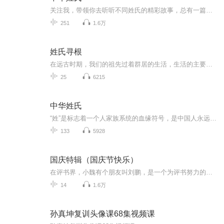
关注我，带领你去听听不同姓氏的精彩故事，总有一篇文章里，你能找到自己的姓氏起源，总有一天，我知道你会写下关于姓名的小故事，期待你们的评论噢！:)
251
1.6万
姓氏寻根
在远古时期，我们的祖先过着群居的生活，生活的主要内容就是采集狩猎来维持生计，或者通过自卫来保护自己，后来随着社会的进步和人口增加，人际之间交往日渐频繁，为了把某一群人与另一群人区分开来，便出现了某一群人共有的标志，这就是“姓”，在这群人中间，为了彼此区分开来，出现了只属于个人的标志，这就是“名”。饭要少吃，事要多知。从一个人的姓氏中可以了解到他的祖先或职业、或居住地等等一些有趣的讯息，你还不赶快订阅关注收听转发么？本节目改编自郑宏峰、张红主编，线装书局出版的《中华姓氏》一书，...
25
6215
中华姓氏
“姓”是标志着一个人家族系统的血缘符号，是中国人永远割舍不掉的家族情怀
133
5928
国庆特辑（国庆节快乐）
在评书界，小魏有个朋友叫刘鹏，是一个为评书努力的小伙子。在2021年国庆期间，他想弄个特辑，便烦劳我给他录个爱国题材的评书小段儿。这种事情，不是特殊情况，小魏一般不会拒绝，也就给其录了一个《鲁迅踢鬼》，等他传完，我再传到我的专辑里。另外，小...
14
1.6万
孙真坤复训头像课68集视频课