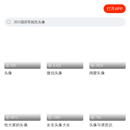
打开APP
2021国庆军姓氏头像
8万
4.4万
5026
头像
微信头像
闺蜜头像
8072
1995
792
给大家的头像
女生头像大全
头像与潜意识