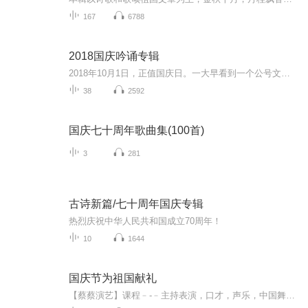
167
6788
2018国庆吟诵专辑
2018年10月1日，正值国庆日。一大早看到一个公号文章，正是文天祥的《己卯十月一日至燕越五日罹狴犴有感而赋》。当然，彼十一非当今的十一。不过数字的巧合还是让人感触，今天拿来读一读，体味一番历史英杰的民族情怀，恰也当时。 根据诗题来看，这组诗是写于十月一日至十月五日之间，是文天祥被俘之后所作，这些诗作不仅有凛凛正气，更也能看的到他百端交集的复杂情感。另一首于右任先生的《望大陆》，微信公号有称《望乡》，一句“山之上国之殇”荡气回肠，一并兴起拿来读了一读。仓促间多有瑕疵...
38
2592
国庆七十周年歌曲集(100首)
3
281
古诗新篇/七十周年国庆专辑
热烈庆祝中华人民共和国成立70周年！
10
1644
国庆节为祖国献礼
【蔡蔡演艺】课程﹣-﹣主持表演，口才，声乐，中国舞，民族舞。独特的小舞台，专业的录音棚，每一位同学都能成为优秀的小明星。独特的教学模式，轻松上课，快乐学习！知名主持人，舞蹈家，高级教师任职授课！江南总校：河沟街42号三楼 18545856430江北分校...