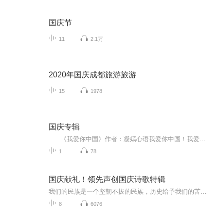
国庆节
11
2.1万
2020年国庆成都旅游旅游
15
1978
国庆专辑
《我爱你中国》作者：凝嫣心语我爱你中国！我爱你春天蓬勃的秧苗；我爱你秋日金黄的硕果。我爱你中国！我爱你青松气质，我爱你红梅品格！我爱你家乡的甜蔗好像乳汁滋润着我的心窝。我爱你中国，我要把最美的歌儿献给你，我的母亲我的祖国。我爱你中国，我爱...
1
78
国庆献礼！领先声创国庆诗歌特辑
我们的民族是一个坚韧不拔的民族，历史给予我们的苦难都变成了闪着金光的勋章！我们的国家是一个龙腾虎跃的国家，那条巨龙正以不可阻挡之势崛起于神奇的东方！------------------------------------------------值此祖国70周年华诞之际，领先声创以诗歌向祖国献礼！用我们的声音、用我们的热血、用我们的灵魂诵读经典爱国篇章，歌颂我们的祖国！永远繁荣富强！
8
6076