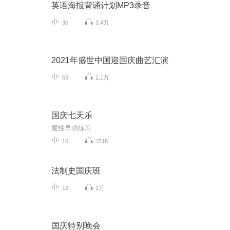
英语海报背诵计划MP3录音
30
3.4万
2021年盛世中国迎国庆曲艺汇演
63
2.1万
国庆七天乐
魔性早功练习
10
1518
法制史国庆班
12
1万
国庆特别晚会