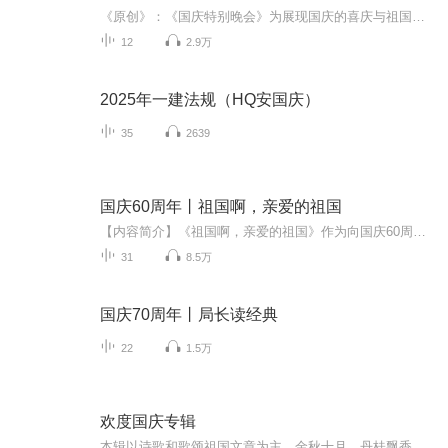
《原创》：《国庆特别晚会》为展现国庆的喜庆与祖国的深情我将以具体的场景切入从清晨升旗的庄严到街头巷尾的欢庆到历史与当下的交融，用优美的笔触传递对祖国的热爱与自豪！用诗歌和情感美文形式，歌颂祖国的繁荣富强，祝人民幸福安康！
12
2.9万
2025年一建法规（HQ安国庆）
35
2639
国庆60周年丨祖国啊，亲爱的祖国
【内容简介】《祖国啊，亲爱的祖国》作为向国庆60周年献礼的重点出版物，由当代著名诗人、河北省作家协会副主席、《诗选刊》杂志主编郁葱担任主编；由中央人民广播电台著名播音指导方明、雅坤和著名朗诵艺术家瞿弦和、张筠英联袂朗诵，倾情演绎。祖国，如...
31
8.5万
国庆70周年丨局长读经典
22
1.5万
欢度国庆专辑
本辑以诗歌和歌颂祖国文章为主，金秋十月，丹桂飘香，在这个充满丰收喜悦的季节里，我们满怀激动和自豪，迎来了中华人民共和国76周年华诞。这不仅是一个庄重的纪念日，更是全体中华儿女共同欢庆的盛大的节日，承载着深厚的民族情感和历史意义.