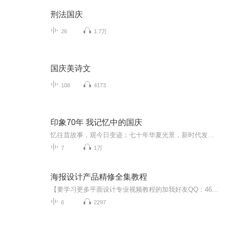
刑法国庆
26
1.7万
国庆美诗文
108
4173
印象70年 我记忆中的国庆
忆往昔故事，观今日变迹；七十年华夏光景，新时代发展变迁。用声音走过时间的长河，以温度感受记忆中的故事。
7
1万
海报设计产品精修全集教程
【要学习更多平面设计专业视频教程的加我好友QQ：461832983或者微信：18520787328 领取 设计素材和设计教程取 免费直播 】 PS的用途： 1.平面设计 2.修复照片 3.广告摄影 4.影像创意 5. 艺术文字 6.网页制作 7.建筑效果图后期修饰 8.绘画 9.绘制或处理三维贴图 10.婚纱照片设计 11.视觉创意 12.图标设计 13.界面设计 14.影视后期 就比如你学会了平面设计可以去：广告公司 平面设计公司 室内设计公司 中大型的一些企业做设计（因为他们有自己的网站 自己企业品牌 自己产品 都是需要宣传推广的）。并且你也可以去做淘宝美工 影楼婚纱 专门的VI UI设计师等等） 要学习更多视频教程可以联系小编噢
6
2297