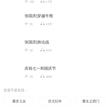
215
1.7万
张国庆|穿越牛熊
91
4.2万
张国庆|舆论战
22
4713
庆祝七一和国庆节
24
1818
您是不是在找：
重庆儿女
庆元纪年
重生之西门庆