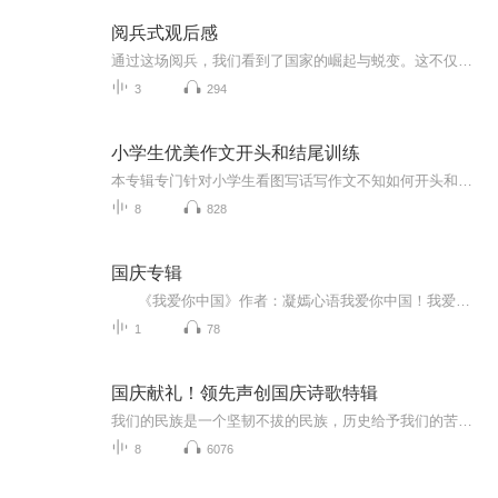
阅兵式观后感
通过这场阅兵，我们看到了国家的崛起与蜕变。这不仅是军事力量的进步，更是整个民族精神的升华。它让我们明白，只有不断奋进，才能在历史的长河中屹立不倒。身为新时代的一员，我们肩负着传承与发展的使命，要将阅兵带来的震撼转化为前行的动力，在各自的...
3
294
小学生优美作文开头和结尾训练
本专辑专门针对小学生看图写话写作文不知如何开头和结尾训练的范例，提高孩子学习写作能力知道开头和结尾写什么，做到下笔成章。不至于无助，不知如何是好！每个老母亲必尽快给孩子收藏起来实地操作训练起来。
8
828
国庆专辑
《我爱你中国》作者：凝嫣心语我爱你中国！我爱你春天蓬勃的秧苗；我爱你秋日金黄的硕果。我爱你中国！我爱你青松气质，我爱你红梅品格！我爱你家乡的甜蔗好像乳汁滋润着我的心窝。我爱你中国，我要把最美的歌儿献给你，我的母亲我的祖国。我爱你中国，我爱...
1
78
国庆献礼！领先声创国庆诗歌特辑
我们的民族是一个坚韧不拔的民族，历史给予我们的苦难都变成了闪着金光的勋章！我们的国家是一个龙腾虎跃的国家，那条巨龙正以不可阻挡之势崛起于神奇的东方！------------------------------------------------值此祖国70周年华诞之际，领先声创以诗歌向祖国献礼！用我们的声音、用我们的热血、用我们的灵魂诵读经典爱国篇章，歌颂我们的祖国！永远繁荣富强！
8
6076