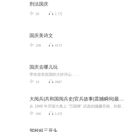
刑法国庆
26
1.7万
国庆美诗文
108
4173
国庆去哪儿玩
带你游览祖国的大好河山……
14
2687
大阅兵|共和国阅兵史|官兵故事|震撼瞬间|最新装备
从 1949 年开国大典上 “万国牌” 武器的蹒跚亮相，到新时代朱日和沙场阅兵的铁甲洪流，新中国历次阅兵不仅是国家实力的硬核展示，更是一部镌刻着热血与信仰的奋斗史诗。这里有鲜为人知的决策细节：1949 年毛泽东主席亲自审定受阅方案，深夜修改游行标语；...
340
1.6万
驾校科三开头