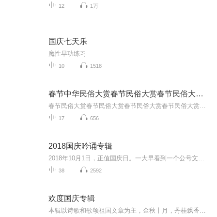
12
1万
国庆七天乐
魔性早功练习
10
1518
春节中华民俗大赏春节民俗大赏春节民俗大赏春节民俗
春节民俗大赏春节民俗大赏春节民俗大赏春节民俗大赏春节民俗大赏春节民俗大春节民俗大赏春节民俗大赏春节民俗大赏春节民俗大赏春节民俗大赏春节民俗大赏春节民俗大赏春节民俗大赏春节民俗大赏春节民俗大赏春节民俗大赏春节民俗大春节民俗大赏春节民俗大赏...
17
656
2018国庆吟诵专辑
2018年10月1日，正值国庆日。一大早看到一个公号文章，正是文天祥的《己卯十月一日至燕越五日罹狴犴有感而赋》。当然，彼十一非当今的十一。不过数字的巧合还是让人感触，今天拿来读一读，体味一番历史英杰的民族情怀，恰也当时。 根据诗题来看，这组诗是写于十月一日至十月五日之间，是文天祥被俘之后所作，这些诗作不仅有凛凛正气，更也能看的到他百端交集的复杂情感。另一首于右任先生的《望大陆》，微信公号有称《望乡》，一句“山之上国之殇”荡气回肠，一并兴起拿来读了一读。仓促间多有瑕疵...
38
2592
欢度国庆专辑
本辑以诗歌和歌颂祖国文章为主，金秋十月，丹桂飘香，在这个充满丰收喜悦的季节里，我们满怀激动和自豪，迎来了中华人民共和国76周年华诞。这不仅是一个庄重的纪念日，更是全体中华儿女共同欢庆的盛大的节日，承载着深厚的民族情感和历史意义.