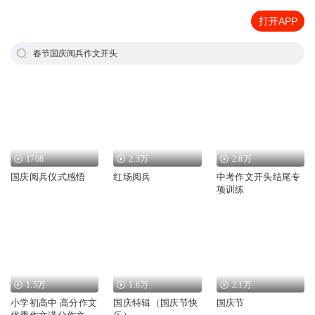
打开APP
春节国庆阅兵作文开头
1708
2.3万
2.8万
国庆阅兵仪式感悟
红场阅兵
中考作文开头结尾专
项训练
1.5万
1.6万
2.1万
小学初高中 高分作文
国庆特辑（国庆节快
国庆节