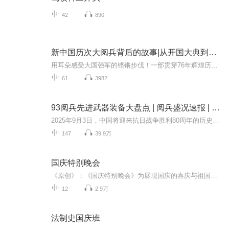
42
890
新中国历次大阅兵背后的故事|从开国大典到九三阅兵
用耳朵感受大国强军的铿锵步伐！一部贯穿76年辉煌历程的声像史诗，一次震撼心灵的强国强军记忆回眸！本专辑将带您穿越时空，回顾从1949年开国大典到2025年抗战胜利80周年历次盛大阅兵。见证人民军队从“万国牌”装备到全部国产化、从骡马化到信息化智能化...
61
3982
93阅兵先进武器装备大盘点 | 阅兵盛况速报 | 纪念抗日战争胜利80周年大阅兵
2025年9月3日，中国将迎来抗日战争胜利80周年的历史性时刻。这一天，首都北京将成为世界瞩目的焦点——一场承载历史荣光与新时代强军使命的盛大阅兵式即将拉开帷幕。这场阅兵不仅是中华民族浴血奋战精神的世纪回响，更是中国和平崛起道路上的恢宏宣言。本...
147
39.9万
国庆特别晚会
《原创》：《国庆特别晚会》为展现国庆的喜庆与祖国的深情我将以具体的场景切入从清晨升旗的庄严到街头巷尾的欢庆到历史与当下的交融，用优美的笔触传递对祖国的热爱与自豪！用诗歌和情感美文形式，歌颂祖国的繁荣富强，祝人民幸福安康！
12
2.9万
法制史国庆班