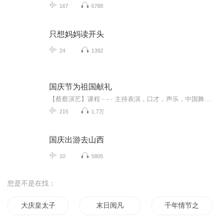
167
6788
只想妈妈读开头
24
1392
国庆节为祖国献礼
【蔡蔡演艺】课程﹣-﹣主持表演，口才，声乐，中国舞，民族舞。独特的小舞台，专业的录音棚，每一位同学都能成为优秀的小明星。独特的教学模式，轻松上课，快乐学习！知名主持人，舞蹈家，高级教师任职授课！江南总校：河沟街42号三楼 18545856430江北分校...
215
1.7万
国庆出游去山西
10
5805
您是不是在找：
大庆皇太子
末日阅凡
千年情节之三生三