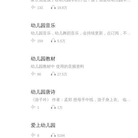
132
19.8万
幼儿园音乐
幼儿园音乐，幼儿舞蹈音乐，会持续更新，点订阅，不迷路。音乐中以歌曲为主，也有少部分儿歌。适合0-6岁小朋友编舞，再大一点的孩子就不适合了。也可以用于幼儿园课程中使用。欢迎幼教专业的宝宝们关注！
159
5.5万
幼儿园教材
幼儿园教材中 使用的音频资料
86
27.5万
幼儿园唐诗
《游子吟》 作者：孟郊 慈母手中线，游子身上衣。 临行密密缝，意恐迟迟归。 谁言寸草心，报得三春晖。 《送杜少府之任蜀州》 作者：王勃 城阙辅三秦，风烟望五津。 与君离别意，同是宦游人。 海内存知己，天涯若比邻。 无为在歧路，儿女共沾巾。 《关山月》 作者：李白 明月出天山，苍茫云海间。 长风几万里，吹度玉门关。 汉下白登道，胡窥青海湾。 由来征战地，不见有人还。 戍客望边色，思归多苦颜。 高楼当此夜，叹息未应闲。 《渭城曲》 作者：王维 渭城朝雨浥轻尘，客舍青青柳色新。 劝君更尽一杯酒，西出阳关无故人。 《枫桥夜泊》 作者：张继 月落乌啼霜满天，江枫渔火对愁眠。 姑苏城外寒山寺，夜半钟声到客船。 《望月怀远》 作者：张九龄 海上生明月，天涯共此时。 情人怨遥夜，竟夕起相思。 灭烛怜光满，披衣觉露滋。 不堪盈手赠，还寝梦佳期。 《春望》 作者：杜甫 国破山河在，城春草木深。 感时花溅泪，恨别鸟惊心。 烽火连三月，家书抵万金。 白头搔更短，浑欲不胜簪。 《出塞》 作者：王昌龄 秦时明月汉时关，万里长征人未还。 但使龙城飞将在，不教胡马度阴山。 《相思》 作者：王维 红豆生南国， 春来发几枝。 愿君多采撷， 此物最相思。 《杂诗》 作者：王维 君自故乡来， 应知故乡事。 来日绮qǐ窗前， 寒梅著花未。 《终南望余雪》 作者：祖咏 终南阴岭秀， 积雪浮云端。 林表明霁色， 城中增暮寒。 《乐游原》 作者：李商隐 向晚意不适， 驱车登古原。 夕阳无限好， 只是近黄昏。 《凉州词》 作者：王之涣 黄河远上白云间， 一片孤城万仞山。 羌笛何须怨杨柳， 春风不度玉门关。 《望庐山瀑布》 作者：李白 日照香炉生紫烟， 遥看瀑布挂前川。 飞流直下三千尺， 疑是银河落九天。 《黄鹤楼送孟浩然之广陵》作者：李白 故人西辞黄鹤楼， 烟花三月下扬州。 孤帆远影碧空尽， 唯见长江天际流。 《早发白帝城》 作者：李白 朝辞白帝彩云间， 千里江陵一日还。 两岸猿声啼不住， 轻舟已过万重山。 《咏柳》 作者：贺知章 碧玉妆成一树高， 万条垂下绿丝绦。 不知细叶谁裁出， 二月春风似剪刀。 《江畔独步寻花》 作者：杜甫 黄四娘家花满蹊， 千朵万朵压枝低。 留连戏蝶时时舞， 自在娇莺恰恰啼。 《秋浦歌》（其十五） 作者：李白 白发三千丈， 缘愁似个长。 不知明镜里， 何处得秋霜。 《独坐敬亭山》 作者：李白 众鸟高飞尽， 孤云独去闲。 相看两不厌， 只有敬亭山。 《山中送别》 作者：王维 山中相送罢， 日暮掩柴扉。 春草明年绿， 王孙归不归。 《清明》 作者：杜牧 清明时节雨纷纷， 路上行人欲断魂。 借问酒家何处有， 牧童遥指杏花村。 《题都城南庄》 作者：崔护 去年今日此门中， 人面桃花相映红。 人面不知何处去， 桃花依旧笑春风。 《春夜喜雨》 作者：杜甫 好雨知时节，当春乃发生。 随风潜入夜，润物细无声。 野径云俱黑，江船火独明。 晓看红湿处，花重锦官城。 《马诗》 作者：李贺 大漠沙如雪， 燕山月似钩。 何当金络脑， 快走踏清秋。 《宿建德江》 作者：孟浩然 移舟泊烟渚， 日暮客愁新。 野旷天低树， 江清月近人。 九月古诗所学内容 《咏鹅》 作者：骆宾王 鹅，鹅，鹅， 曲项向天歌， 白毛浮绿水， 红掌拨清波。 《一去二三里》 作者：邵康节 一去二三里， 烟村四五家。 亭台六七座， 八九十枝花。 《悯农》 作者：李绅 春种一粒粟，秋收万颗子。 四海无闲田，农夫犹饿死。 锄禾日当午，汗滴禾下土。 谁知盘中餐，粒粒皆辛苦。 《江南》 作者：佚名 江南可采莲，莲叶何田田。 鱼戏莲叶间。鱼戏莲叶东， 鱼戏莲叶西，鱼戏莲叶南， 鱼戏莲叶北。 《静夜思》 作者：李白 床前明月光， 疑是地上霜。 举头望明月， 低头思故乡。 《古朗月行》 作者：李白 小时不识月， 呼作白玉盘。 又疑瑶台镜， 飞在青云端。 十月古诗所学内容 《草》 作者：白居易 离离原上草， 一岁一枯荣。 野火烧不尽， 春风吹又生。 《村居》 作者：高鼎 草长莺飞二月天， 拂堤杨柳醉春烟。 儿童散学归来早， 忙趁东风放纸鸢。 《春晓》 作者：孟浩然 春眠不觉晓， 处处闻啼鸟。 夜来风雨声， 花落知多少。 《悯农》 作者：李绅 春种一粒粟， 秋收万颗子。 四海无闲田， 农夫犹饿死。 《登鹳雀楼》 作者：王之涣 白日依山尽， 黄河入海流。 欲穷千里目， 更上一层楼。 《江上渔者》 作者：范仲淹 江上往来人， 但爱鲈鱼美。 君看一叶舟， 出没风波里。 十一月古诗所学内容 《寻隐者不遇》 作者：贾岛 松下问童子， 言师采药去。 只在此山中， 云深不知处。 《咏华山》 作者：寇准 只有天在上， 更无山与齐。 举头红日近， 回首白云低。 《长歌行》 百川东到海， 何时复西归。 少壮不努力， 老大徒伤悲。 《蚕妇》 作者：张俞 昨日入城市， 归来泪满巾。 遍身罗绮者， 不是养蚕人。 《青松》 作者：陈毅 大雪压青松， 青松挺且直。 要知松高洁， 待到雪化时。 《夜宿山寺》 作者：李白 危楼高百尺， 手可摘星辰。 不敢高声语， 恐惊天上人。 十二月古诗所学内容 《春夜喜雨》 作者：杜甫 好雨知时节， 当春乃发生。 随风潜入夜， 润物细无声。 《江雪》 作者：柳宗元 千山鸟飞绝， 万径人踪灭。 孤舟蓑笠翁， 独钓寒江雪。 《梅花》 作者：王安石 墙角数枝梅， 凌寒独自开。 遥知不是雪， 为有暗香来。 《忆江南》 作者：白居易 江南好，风景旧曾谙。 日出江花红胜火， 春来江水绿如蓝。 能不忆江南 《小池》 作者：杨万里 泉眼无声惜细流， 树阴照水爱晴柔。 小荷才露尖尖角， 早有蜻蜓立上头。 《山行》 作者：杜牧 远上寒山石径斜， 白云生处有人家。 停车坐爱枫林晚， 霜叶红于二月花。
1
1万
爱上幼儿园
8
5194