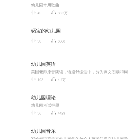
幼儿园常用歌曲
45
83.3万
砳宝的幼儿园
38
6800
幼儿园英语
美国老师原音朗读，语速舒缓适中，分为课文朗读和词汇朗读与跟读。 这是我最喜欢的一套英语启蒙教材，按社会学、科学和语言艺术等设计课程单元，non-fiction和fiction合理搭配，既培养了孩子的学习兴趣，又帮助孩子构建知识库，特别适合3-12岁的英语启蒙者。 分PREK 和K两个系列，每个系列四册，共八册。 每一册分三章，每章含四个单元： Chapter 1: Social Studies-Histories and Geography Chapter 2: Science Chapter 3: Language-Mathematics-Visual Arts-Music
192
4.4万
幼儿园理论
幼儿园考试押题
36
4429
幼儿园音乐
家长知道孩子在幼儿园学的什么！孩子知道在幼儿园学的什么！天赋宝贝先人一步！