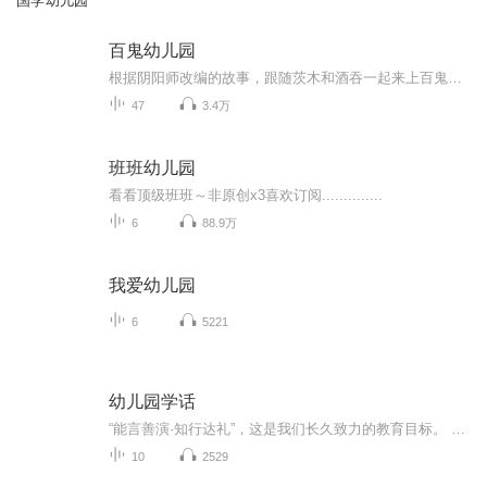
国学幼儿园
百鬼幼儿园
根据阴阳师改编的故事，跟随茨木和酒吞一起来上百鬼幼儿园吧！（目前已停更）
47
3.4万
班班幼儿园
看看顶级班班～非原创x3喜欢订阅..............
6
88.9万
我爱幼儿园
6
5221
幼儿园学话
“能言善演·知行达礼”，这是我们长久致力的教育目标。 我们努力把艺术教育和素质教育成功对接，我们用心把专业 教育和大众教育完美融合。 从1996年——创业之初，我们曾把口才教师拟作为“医生”、 “教练”和“导演”，并以此作为我们自己的工作方向和行业标准： 有那么多母语发音不准、口语表达不清的孩子需要“医生”； 有那么多天资聪慧的孩子如果经过专业“教练”的调教，就会举止 出众、仪态高雅；“孩子们都是天生的演员”，我们就是“导演”， 挖掘他们的天分，为孩子们在人生的舞台上有更多的精彩！ 就是我们现在做的，未来要做的，并且一直要做的事业！ 我们可能更了解孩子！我们可能找到了教育的真谛！我们知道 孩子需要什么，我们了解家长需要什么，我们也清楚能为社会奉献 什么！艺术是美好的，教育是高尚的，在我们这里你会看到孩子们 快乐地改变和提高。 如今，我们已经有了“全景纷呈教学法”、“习惯矫正教学法”、 “一气呵成教学法”；有了“艺素融合教育方略”；有了五大运作 体系；有了这套幼儿园专用系列教材；有了父母教育能力训练系列 教材；有了上至东北下至江南的上百家分校，将来我们还会有…… 为了孩子我们一直在努力！ 欢迎来亲自体验，并真诚相邀 —— 与我们同行！
10
2529