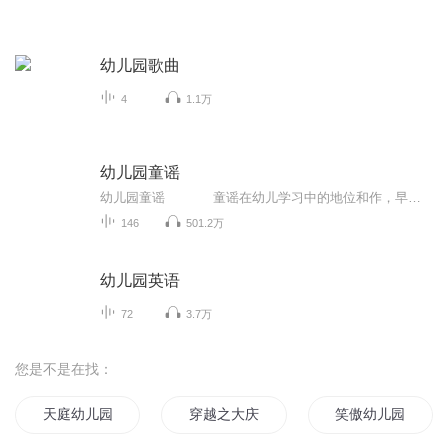
幼儿园歌曲
4
1.1万
幼儿园童谣
幼儿园童谣 童谣在幼儿学习中的地位和作，早己被人们认识到，它对于儿童知识面的扩大，能力的培养，情感的熏陶，美感的启迪，都有着潜移默化的作用。本套专辑选用了一些耳熟能详的童谣，节奏清新愉快，好听易唱，让孩子的每一天都充满着...
146
501.2万
幼儿园英语
72
3.7万
您是不是在找：
天庭幼儿园
穿越之大庆帝国
笑傲幼儿园