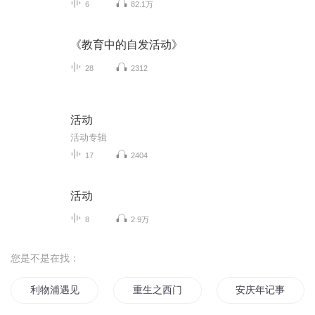
6
82.1万
《教育中的自发活动》
28
2312
活动
活动专辑
17
2404
活动
8
2.9万
您是不是在找：
利物浦遇见爱情爱上你
重生之西门庆
安庆年记事