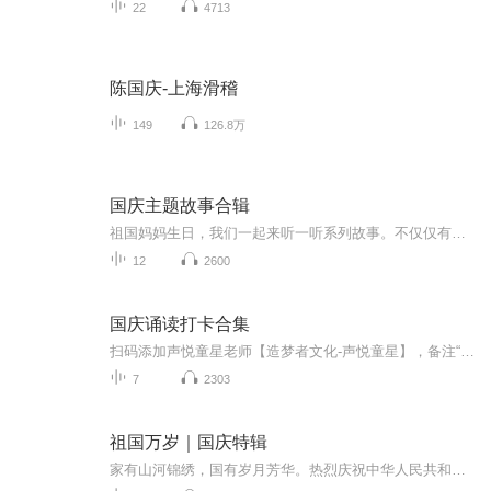
22
4713
陈国庆-上海滑稽
149
126.8万
国庆主题故事合辑
祖国妈妈生日，我们一起来听一听系列故事。不仅仅有《我的祖国》，还有红军故事，也有关于战争的故事，让大家体会到和平年代的不易。
12
2600
国庆诵读打卡合集
扫码添加声悦童星老师【造梦者文化-声悦童星】，备注“诵读打卡”报名，已添加好友的，直接发送“诵读打卡”报名，报名成功后进入社群。
7
2303
祖国万岁｜国庆特辑
家有山河锦绣，国有岁月芳华。热烈庆祝中华人民共和国成立73周年！