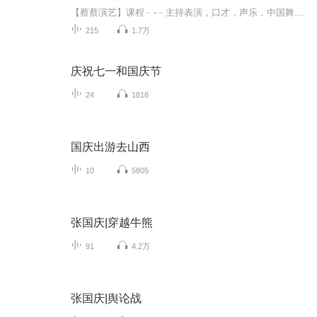
【蔡蔡演艺】课程﹣-﹣主持表演，口才，声乐，中国舞，民族舞。独特的小舞台，专业的录音棚，每一位同学都能成为优秀的小明星。独特的教学模式，轻松上课，快乐学习！知名主持人，舞蹈家，高级教师任职授课！江南总校：河沟街42号三楼 18545856430江北分校...
215
1.7万
庆祝七一和国庆节
24
1818
国庆出游去山西
10
5805
张国庆|穿越牛熊
91
4.2万
张国庆|舆论战