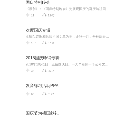
国庆特别晚会
《原创》：《国庆特别晚会》为展现国庆的喜庆与祖国的深情我将以具体的场景切入从清晨升旗的庄严到街头巷尾的欢庆到历史与当下的交融，用优美的笔触传递对祖国的热爱与自豪！用诗歌和情感美文形式，歌颂祖国的繁荣富强，祝人民幸福安康！
12
2.9万
欢度国庆专辑
本辑以诗歌和歌颂祖国文章为主，金秋十月，丹桂飘香，在这个充满丰收喜悦的季节里，我们满怀激动和自豪，迎来了中华人民共和国76周年华诞。这不仅是一个庄重的纪念日，更是全体中华儿女共同欢庆的盛大的节日，承载着深厚的民族情感和历史意义.
167
6788
2018国庆吟诵专辑
2018年10月1日，正值国庆日。一大早看到一个公号文章，正是文天祥的《己卯十月一日至燕越五日罹狴犴有感而赋》。当然，彼十一非当今的十一。不过数字的巧合还是让人感触，今天拿来读一读，体味一番历史英杰的民族情怀，恰也当时。 根据诗题来看，这组诗是写于十月一日至十月五日之间，是文天祥被俘之后所作，这些诗作不仅有凛凛正气，更也能看的到他百端交集的复杂情感。另一首于右任先生的《望大陆》，微信公号有称《望乡》，一句“山之上国之殇”荡气回肠，一并兴起拿来读了一读。仓促间多有瑕疵...
38
2592
发音练习活动PPA
60
3177
国庆节为祖国献礼