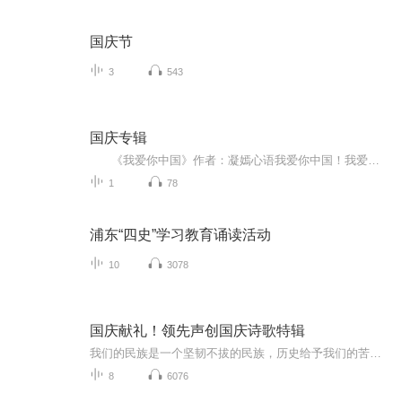
国庆节
3
543
国庆专辑
《我爱你中国》作者：凝嫣心语我爱你中国！我爱你春天蓬勃的秧苗；我爱你秋日金黄的硕果。我爱你中国！我爱你青松气质，我爱你红梅品格！我爱你家乡的甜蔗好像乳汁滋润着我的心窝。我爱你中国，我要把最美的歌儿献给你，我的母亲我的祖国。我爱你中国，我爱...
1
78
浦东“四史”学习教育诵读活动
10
3078
国庆献礼！领先声创国庆诗歌特辑
我们的民族是一个坚韧不拔的民族，历史给予我们的苦难都变成了闪着金光的勋章！我们的国家是一个龙腾虎跃的国家，那条巨龙正以不可阻挡之势崛起于神奇的东方！------------------------------------------------值此祖国70周年华诞之际，领先声创以诗歌向祖国献礼！用我们的声音、用我们的热血、用我们的灵魂诵读经典爱国篇章，歌颂我们的祖国！永远繁荣富强！
8
6076