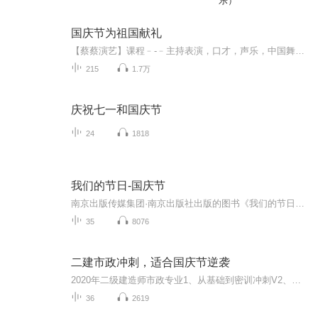
乐）
国庆节为祖国献礼
【蔡蔡演艺】课程﹣-﹣主持表演，口才，声乐，中国舞，民族舞。独特的小舞台，专业的录音棚，每一位同学都能成为优秀的小明星。独特的教学模式，轻松上课，快乐学习！知名主持人，舞蹈家，高级教师任职授课！江南总校：河沟街42号三楼 18545856430江北分校...
215
1.7万
庆祝七一和国庆节
24
1818
我们的节日-国庆节
南京出版传媒集团·南京出版社出版的图书《我们的节日》通过对中国节日文化和节日意义进行深度的挖掘，面向青少年群体构建独具特色的栏目内容，以此丰富春节、元宵节、清明节、端午节、七夕节、中秋节、重阳节等传统节日；六一节、教师节、国庆节等新兴节日的文化内涵和表现形式。促进青少年形成新的节日习俗，提升节日仪式感、认同感。音频作品由金陵朗读者联盟志愿者朗诵，南京音像出版社、金陵图书馆联合制作。
35
8076
二建市政冲刺，适合国庆节逆袭
2020年二级建造师市政专业1、从基础到密训冲刺V2、从精华课程到超压密押V3、0基础同步更新v4、持续更新到2020年考试V5、只要你跟着学让你一次稳拿证V6、渠道超压压题，超压三页纸等独家绝密压题!
36
2619