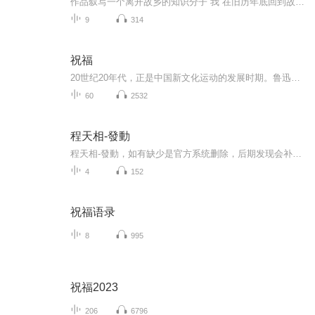
作品叙写一个离开故乡的知识分子“我”在旧历年底回到故乡后寄寓在本家四叔(鲁四老爷)家里准备过“祝福”时，见证了四叔家先前的女仆祥林嫂瘁死的悲剧。该小说通过描述祥林嫂悲剧的一生，表现了作者对受压迫妇女的同情及对封建思想封建礼教的无情揭露。也...
9
314
祝福
20世纪20年代，正是中国新文化运动的发展时期。鲁迅以极大的热情欢呼辛亥革命的爆发，可是不久他看到辛亥革命以后，帝制政权虽被推翻，但取而代之的却是地主阶级的军阀官僚的统治，封建社会的基础并没有彻底摧毁，中国的广大人民，尤其是农民，他们过着饥寒交迫的生活，宗法观念、封建礼教仍然是压在人民头上的精神枷锁。在这种社会背景下，在个人对社会的责任感驱使下，1924年2月7日鲁迅先生创作了这篇小说。 1.《祝福》的主题在于揭露“四权”（政权、族权、 神权、夫权）对中国妇女的迫害。...
60
2532
程天相-發動
程天相-發動，如有缺少是官方系统删除，后期发现会补上，记得收藏关注
4
152
祝福语录
8
995
祝福2023
206
6796