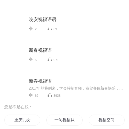
晚安祝福语语
2
69
新春祝福语
5
971
新春祝福语
2017年即将到来，学会特制音频，恭贺各位新春快乐，吉祥如意！
69
3938
您是不是在找：
重庆儿女
一句祝福从此不见
祝福空间