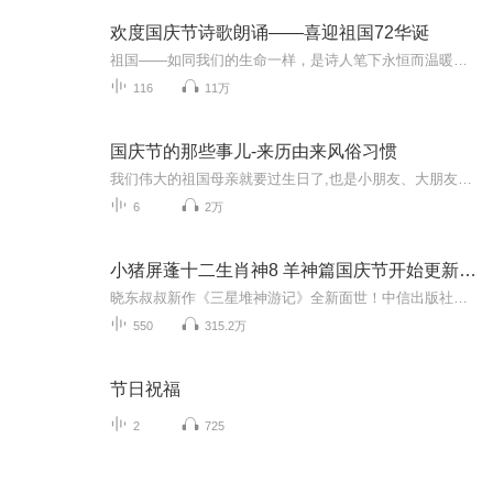
欢度国庆节诗歌朗诵——喜迎祖国72华诞
祖国——如同我们的生命一样，是诗人笔下永恒而温暖的主题。在祖国72周年华诞来临之际，特创建这个诗歌朗诵专辑，诵读经典爱国篇章，和大家一起歌颂祖国，向国庆的献礼！祝愿伟大的祖国繁荣富强，祝愿大家国庆节快乐，度过平安快乐的黄金周假期！
116
11万
国庆节的那些事儿-来历由来风俗习惯
我们伟大的祖国母亲就要过生日了,也是小朋友、大朋友们最喜欢的“国庆小长假”或说“黄金周”还有说”国庆7天乐”的，说法真是不一而足。那么“国庆节”是怎么来的？自古以来国庆节怎么庆贺？新中国国庆节的来历，以及新中国国庆节的庆贺方式又有哪些呢？ ...
6
2万
小猪屏蓬十二生肖神8 羊神篇国庆节开始更新啦！
晓东叔叔新作《三星堆神游记》全新面世！中信出版社出版！京东当当淘宝均有售！点蓝色字收听——《小猪屏蓬爆笑日记2024》《小猪屏蓬爆笑日记2》《小猪屏蓬爆笑日记1》让你笑得喘不上气！《我进故宫当富翁——小猪屏蓬故宫财商笔记》教你成为大富翁！《小...
550
315.2万
节日祝福
2
725