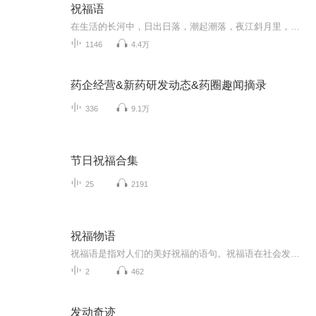
祝福语
在生活的长河中，日出日落，潮起潮落，夜江斜月里，两三星火是瓜州，缘份让我们相遇相聚，心灵呼唤，爱的寄盼，天天开心，快乐每一天，祝福天天在心间，爱的暖流，伴我们度过每个春夏秋冬！祝福我和我的朋友们，年年岁岁，节目主题:祝福语主播介绍:雍仲昭...
1146
4.4万
药企经营&新药研发动态&药圈趣闻摘录
336
9.1万
节日祝福合集
25
2191
祝福物语
祝福语是指对人们的美好祝福的语句。祝福语在社会发展中已经不是仅限于在节日和宴会上出现，常见的情侣互发手机信息祝福，天气冷暖变化问候祝福，朋友日常间的鼓励祝福，每天的清晨问候祝福等等。
2
462
发动奇迹