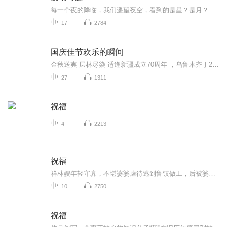
每一个夜的降临，我们遥望夜空，看到的是星？是月？还是无尽的空虚？ 生活中每个人都会有这样那样的苦恼，有多少是别人的给予又有多少是自己的杰作？帮自己解开一个又一个心结也许正是帮助大家打开一扇又一扇走入明净的的大门。技术的更新、设计的理念、沟通的技巧，这一切的一切源于我们的内心是否有颗学习进步的心，我愿为你发声，帮你解决你技术上的苦恼，为你寻觅到制造美丽人生的魔发宝典。 本专辑记录着业内发型师所需要的一些技术及方法，记录着发型师的情感密码，记录着一个为理想入魔的男人人生足迹。
17
2784
国庆佳节欢乐的瞬间
金秋送爽 层林尽染 适逢新疆成立70周年 ，乌鲁木齐于2025年9月23日迎来党中央和习大大带领的慰问团。新疆各族群众欢欣鼓舞，热烈欢迎。
27
1311
祝福
4
2213
祝福
祥林嫂年轻守寡，不堪婆婆虐待逃到鲁镇做工，后被婆婆强行抓回卖给贺老六。她努力抗争却无奈顺从，与贺老六生活后有了儿子阿毛。然而，贺老六病故，阿毛被狼吃掉，祥林嫂再次陷入绝境，又回到鲁镇。但此时的她已被视为不祥之人，最终在别人的祝福声中孤独...
10
2750
祝福