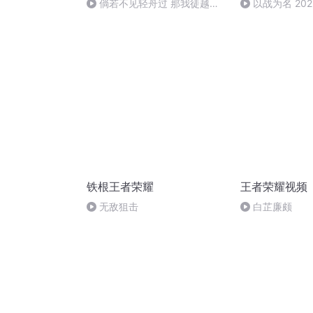
倘若不见轻舟过 那我徒越万
以战为名 20
重山 #安屿李信
11:44
铁根王者荣耀
王者荣耀视频
无敌狙击
白芷廉颇