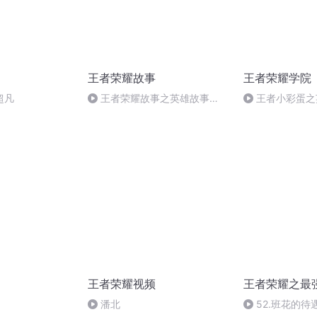
王者荣耀故事
王者荣耀学院
超凡
王者荣耀故事之英雄故事
王者小彩蛋之
104.河洛－司空震
王者荣耀视频
王者荣耀之最
潘北
52.班花的待