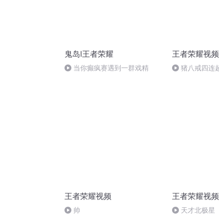
鬼岛l王者荣耀
王者荣耀视频
当你癫疯赛遇到一群戏精
猪八戒四连
王者荣耀视频
王者荣耀视频
帅
天才北极星