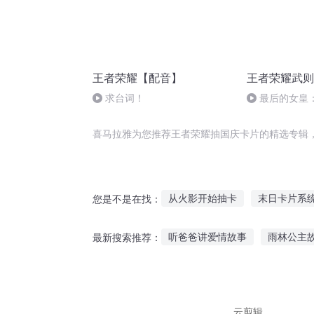
王者荣耀【配音】
王者荣耀武则
求台词！
最后的女皇
变的激斗
喜马拉雅为您推荐王者荣耀抽国庆卡片的精选专辑
从火影开始抽卡
末日卡片系
您是不是在找：
王者荣耀最强抽奖系统
从庆
听爸爸讲爱情故事
雨林公主
最新搜索推荐：
超时空卡片
卡片风云
从
听故事小怪兽吃豆豆
小丸子
顾准校园故事在线听
门前听
云剪辑