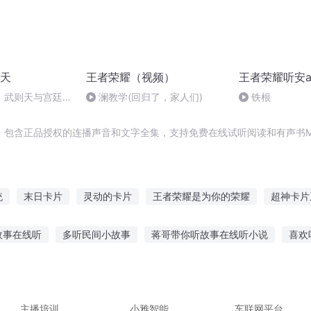
天
王者荣耀（视频）
王者荣耀听安a
：武则天与宫廷政
澜教学(回归了，家人们)
铁根
，包含正品授权的连播声音和文字全集，支持免费在线试听阅读和有声书M
统
末日卡片
灵动的卡片
王者荣耀是为你的荣耀
超神卡片
余年开始打卡
卡片至尊
王者荣耀打龙荣耀
传说之帝国荣耀
故事在线听
多听民间小故事
蒋哥带你听故事在线听小说
喜欢
斗罗开始抽卡
在龙王传说里抽卡
我在异界抽卡
听妈妈讲故事
肥猪拱门故事在线听
给孩子听的启蒙故事
听故
故事视频素材下载
乌拉波拉故事集听的故事
主播培训
小雅智能
车联网平台