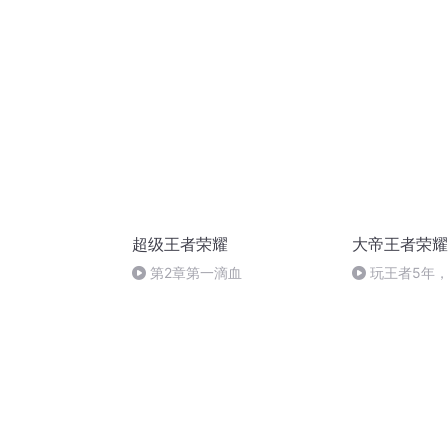
超级王者荣耀
大帝王者荣耀
第2章第一滴血
玩王者5年
鸟