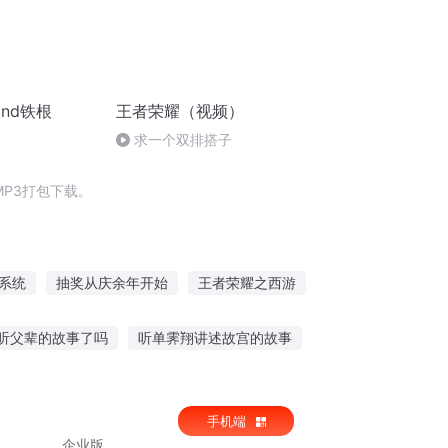
nd铁根
王者荣耀（视频）
求一个双排搭子
P3打包下载。
系统
抽奖从庆余年开始
王者荣耀之西游
我在诸天抽卡片
末世之卡片系统
听父辈的故事了吗
听单霁翔讲述故宫的故事
事是免费的吗
胎教故事多少周合适听
手机端
企业版