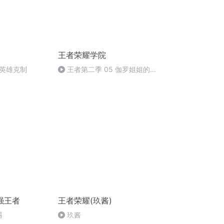
王者荣耀学院
英雄克制
王者第二季 05 伽罗姐姐的炒
鸡装备
强王者
王者荣耀(玖酱)
遇
玖酱