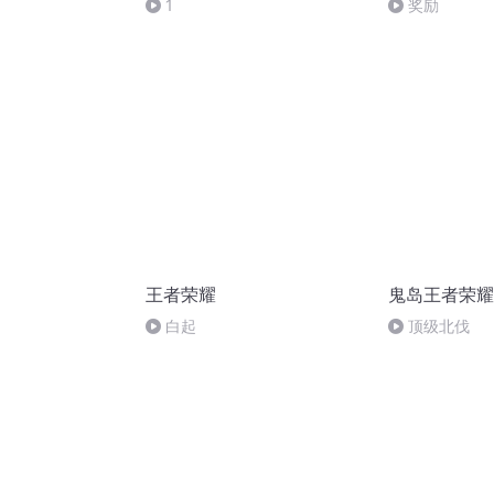
1
奖励
王者荣耀
鬼岛王者荣耀
白起
顶级北伐