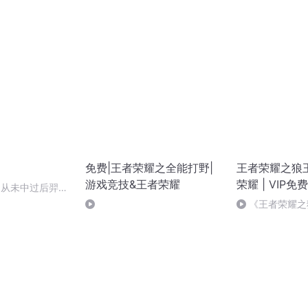
免费|王者荣耀之全能打野|
王者荣耀之狼王
游戏竞技&王者荣耀
荣耀 | VIP免
，从未中过后羿大
《王者荣耀之
321集 冠军 完结