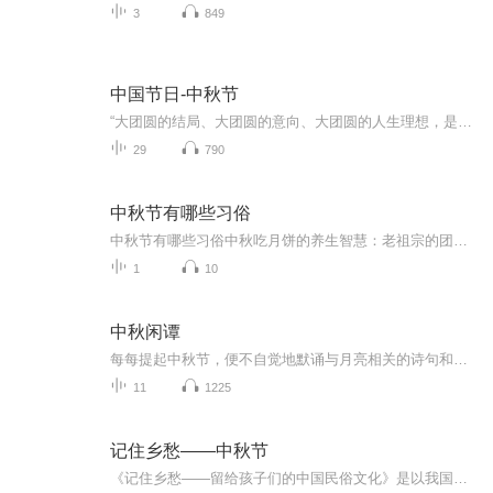
3
849
中国节日-中秋节
“大团圆的结局、大团圆的意向、大团圆的人生理想，是中国文化的情结……”正因为圆满的月亮，与人间情感生活有了这样密不可分的联系，我们的诗人才会发出“月是故乡明”的感慨。在一年的时序中，中秋节所在的是秋季中期，天气不冷不热，白昼与夜晚均等，...
29
790
中秋节有哪些习俗
中秋节有哪些习俗中秋吃月饼的养生智慧：老祖宗的团圆密码全藏在这张饼里 （开篇先抛个灵魂拷问）您有没有想过，为什么中秋节非得跟月饼死磕？就像现代人追剧必须配奶茶，古人赏月手里不攥块月饼就跟缺了充电宝似的浑身不自在。今天咱们就扒一扒这块油...
1
10
中秋闲谭
每每提起中秋节，便不自觉地默诵与月亮相关的诗句和故事来，因为中秋节里还有一个与月亮相关的美丽的传说呢！ 美丽的嫦娥姑娘和可爱的小玉兔就在月亮的广寒宫里住着，特别是在中秋节这天晚上，当一轮满月悄悄的挂在天边时，在广寒宫里、美丽的嫦娥姑娘抱着可爱的小玉兔就开活动起来，当我们与家人一起围聚在丰盛的晚餐桌旁、吃着丰盛的水果和共享月饼美食、不经意间抬头仰望天上的满月时，有眼亮的小朋友就会大叫起来：”哦，天哪，我看到月亮里面的嫦娥姐姐了，她还抱着个可爱的小兔兔和大家打招呼呢“！..… 中秋的传说和故事、闲谭古今梦落花，一起嗨聊吧...
11
1225
记住乡愁——中秋节
《记住乡愁——留给孩子们的中国民俗文化》是以我国民俗事象的精彩节点为圆心，广泛地辐射民俗生活的方方面面，资料翔实、梳理系统，具有很高的文化史料价值和现实意义，对于长期忽视生活中的优秀传统文化活态传承的倾向是一种矫正。...