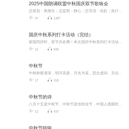
2025中国朗诵联盟中秋国庆双节歌咏会
总策划：凤雏生；总监制：静心；总导演：化虹；执行总监：莺子；执行导演：橙夏；主持人：静心、化虹、橙夏
37
1367
国庆中秋系列打卡活动（完结）
家国同庆时，双节共欢腾！本次国庆中秋系列打卡活动，邀你每日解锁多元演播精彩：以诗歌为笔，歌颂祖国山河壮阔与时代华章；清晨用温暖早安问候开启元气一天，深夜以温柔晚安声语卸下疲惫；更有风趣幽默的单口相声逗趣生活，经典耐品的评书细说古今故事。...
12
635
中秋节
中秋秋夜渐深，明月高悬，月光为笺，思念成诗。无论天涯咫尺，此刻共沐清辉，团圆与守望，都化作心底最暖的灯火。
17
319
中秋节的诗
八月十五是中秋节，中秋节是传统佳节，中国人团圆吃月饼的日子，这个节日自古就有，所以留下了不少关于中秋节的诗
12
437
中秋节特辑