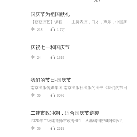
乐）
国庆节为祖国献礼
【蔡蔡演艺】课程﹣-﹣主持表演，口才，声乐，中国舞，民族舞。独特的小舞台，专业的录音棚，每一位同学都能成为优秀的小明星。独特的教学模式，轻松上课，快乐学习！知名主持人，舞蹈家，高级教师任职授课！江南总校：河沟街42号三楼 18545856430江北分校...
215
1.7万
庆祝七一和国庆节
24
1818
我们的节日-国庆节
南京出版传媒集团·南京出版社出版的图书《我们的节日》通过对中国节日文化和节日意义进行深度的挖掘，面向青少年群体构建独具特色的栏目内容，以此丰富春节、元宵节、清明节、端午节、七夕节、中秋节、重阳节等传统节日；六一节、教师节、国庆节等新兴节日的文化内涵和表现形式。促进青少年形成新的节日习俗，提升节日仪式感、认同感。音频作品由金陵朗读者联盟志愿者朗诵，南京音像出版社、金陵图书馆联合制作。
35
8076
二建市政冲刺，适合国庆节逆袭
2020年二级建造师市政专业1、从基础到密训冲刺V2、从精华课程到超压密押V3、0基础同步更新v4、持续更新到2020年考试V5、只要你跟着学让你一次稳拿证V6、渠道超压压题，超压三页纸等独家绝密压题!
36
2619