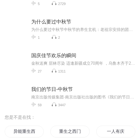
5
2729
为什么要过中秋节
为什么要过中秋节中秋节的养生玄机：老祖宗安排的团圆节，暗藏多少健康密码？ 朋友，你有没有发现，中秋节就像被设置在年度日程表上的一个强制“系统更新”？平时工作群里静如死水，这天突然集体复活，连失联十年的前同事都能蹦出来发句“中秋快乐”。...
1
2
国庆佳节欢乐的瞬间
金秋送爽 层林尽染 适逢新疆成立70周年 ，乌鲁木齐于2025年9月23日迎来党中央和习大大带领的慰问团。新疆各族群众欢欣鼓舞，热烈欢迎。
27
1311
我们的节日-中秋节
南京出版传媒集团·南京出版社出版的图书《我们的节日》通过对中国节日文化和节日意义进行深度的挖掘，面向青少年群体构建独具特色的栏目内容，以此丰富春节、元宵节、清明节、端午节、七夕节、中秋节、重阳节等传统节日；六一节、教师节、国庆节等新兴节日的文化内涵和表现形式。促进青少年形成新的节日习俗，提升节日仪式感、认同感。音频作品由金陵朗读者联盟志愿者朗诵，南京音像出版社、金陵图书馆联合制作。
59
3447
您是不是在找：
异能重生西门庆
重生之西门庆
一人有庆