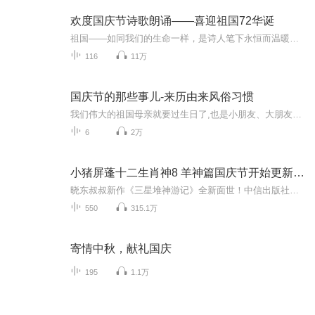
欢度国庆节诗歌朗诵——喜迎祖国72华诞
祖国——如同我们的生命一样，是诗人笔下永恒而温暖的主题。在祖国72周年华诞来临之际，特创建这个诗歌朗诵专辑，诵读经典爱国篇章，和大家一起歌颂祖国，向国庆的献礼！祝愿伟大的祖国繁荣富强，祝愿大家国庆节快乐，度过平安快乐的黄金周假期！
116
11万
国庆节的那些事儿-来历由来风俗习惯
我们伟大的祖国母亲就要过生日了,也是小朋友、大朋友们最喜欢的“国庆小长假”或说“黄金周”还有说”国庆7天乐”的，说法真是不一而足。那么“国庆节”是怎么来的？自古以来国庆节怎么庆贺？新中国国庆节的来历，以及新中国国庆节的庆贺方式又有哪些呢？ ...
6
2万
小猪屏蓬十二生肖神8 羊神篇国庆节开始更新啦！
晓东叔叔新作《三星堆神游记》全新面世！中信出版社出版！京东当当淘宝均有售！点蓝色字收听——《小猪屏蓬爆笑日记2024》《小猪屏蓬爆笑日记2》《小猪屏蓬爆笑日记1》让你笑得喘不上气！《我进故宫当富翁——小猪屏蓬故宫财商笔记》教你成为大富翁！《小...
550
315.1万
寄情中秋，献礼国庆
195
1.1万