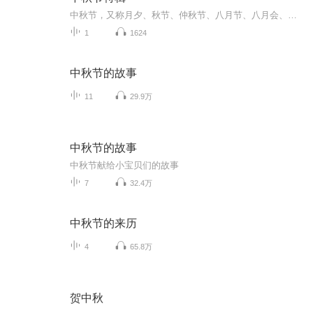
中秋节，又称月夕、秋节、仲秋节、八月节、八月会、追月节、玩月节、拜月节、女儿节或团圆节，是流行于中国众多民族与汉字文化圈诸国的传统文化节日，时在农历八月十五；因其恰值三秋之半，故名，也有些地方将中秋节定在八月十六。[1-2] 中秋节始于唐朝...
1
1624
中秋节的故事
11
29.9万
中秋节的故事
中秋节献给小宝贝们的故事
7
32.4万
中秋节的来历
4
65.8万
贺中秋