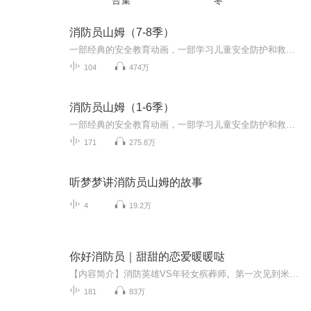
合集
冬
消防员山姆（7-8季）
一部经典的安全教育动画，一部学习儿童安全防护和救援知识的启蒙神作！1986年一经播出，即热播100多个国家，成为全球3-7岁孩子最受欢迎的节目，至今仍是英国最受欢迎的三部学龄前儿童电视节目之一。其首创的“动画+儿童安全教育”理念，更是深入人心，无数...
104
474万
消防员山姆（1-6季）
一部经典的安全教育动画，一部学习儿童安全防护和救援知识的启蒙神作！1986年一经播出，即热播100多个国家，成为全球3-7岁孩子最受欢迎的节目，至今仍是英国最受欢迎的三部学龄前儿童电视节目之一。其首创的“动画+儿童安全教育”理念，更是深入人心，无数...
171
275.8万
听梦梦讲消防员山姆的故事
4
19.2万
你好消防员｜甜甜的恋爱暖暖哒
【内容简介】消防英雄VS年轻女殡葬师。第一次见到米果，她被塑料杯盖卡住舌头；第二次见到米果，是在殡仪馆，这个奇葩姑娘竟成了一名遗体美容师；第三次见到米果，是在安排的相亲会上。这是外形冷酷的英俊大灰狼一步步吃掉小白兔的故事，也是风格另类新颖...
181
83万