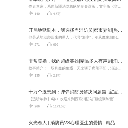
作者李东，系原新疆消防总队的副参谋长，文字版《穿军装的岁月》，发表于他私人微信公众号《西行的人生》，至今广为流传。小说通过对众多人物的描写，生动记录了他们从军校毕业到走上工作岗位，再到脱下军装29年的军旅生活，那种真挚的战友情是普通人难以...
140
4.8万
开局地狱副本，我选择当消防员|都市异能|热血爽文
他是从地狱爬回来的男人，代号"邪少"，刚从魔鬼组织毕业便潜入繁华都市。林宸宇本可翻云覆雨，却为追寻那个魂牵梦萦的身影，甘愿隐姓埋名加入消防部队。当烈焰吞噬高楼，他以凡人之躯比肩神明；当阴谋暗流涌动，他以铁血手段碾碎一切阻碍。妖娆女王、妩媚...
271
699
非常暖婚，我的超级英雄|精品多人有声剧|消防员言情
故事简介：一场利益的角逐，天之骄子虎落平阳，混迹人群。一场烈火，彻底改写了他的人生。……民政局门外，她抛下登记对象，不顾一切地跑向他。“大叔，如果你今天不带我走，那么将来不管是福是祸，是生是死，我都不想再见到你。”这一幕，似曾相识。韩非...
135
2.9万
十万个没想到：弹弹消防员解决问题篇 |宝宝巴士故事
【适听年龄】4岁+ 欢迎来到西瓜消防站“超级训练营”！这一次，“弹弹消防员”将化身解决小朋友生活难题的“好朋友”，带领孩子们用消防员的智慧来应对生活中的小挑战。记不住回家的路怎么办？不敢和小朋友一起玩怎么办？筷子总是用不好怎么办？……100个...
266
1173.5万
火光恋人 | 消防员VS心理医生的爱情 | 精品多人剧