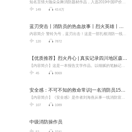
知名言情大咖朵朵舞消防题材作品，入选2019中国IP价值榜文学领域TOP10 傲娇火场消防女工程师VS腹黑国民心理医生 生病了该吃药，心理生病了该怎么办？国家发个帅哥来陪你聊人生，聊三观，聊感情。徐归舟：“居然有这么好的事？”杜竘：“要不要试试？前提是...
149
43.6万
蓝刃突击丨消防员的热血故事丨烈火英雄丨人民的守护者丨多人有声剧
内容简介 警铃为号，蓝刃出击！这是一部扎根消防一线的真实故事集，全程还原消防员的日常与救援。没有虚构的传奇，只有警铃一响的即刻出征、训练场上的汗水浸透、营区里的嬉笑日常，还有火海之中的逆行冲锋。写他们扛水枪、破险障、救群众的每一个生死瞬...
120
7872
【优质推荐】烈火丹心 | 真实记录四川地区森林消防员生活
【内容简介】这是一本报告文学作品。以细腻的笔触记录着四川地区森林消防员生活、工作、战斗的点滴瞬间。本书在尊崇真实性的前提下，生动形象地描写了去年至今在扑救凉山几十场火灾让人难忘的景况，并重点记录了“西昌大队英雄集体”的突围与重生。作者用...
45
8069
安全感：不可不知的救命常识|一名消防员15年灾害现场亲历感悟|安全教育|AI电子书
【内容简介】《安全感》是作者刘海燕从事一线消防宣传15年工作经验总结，集可读性、专业性、权威性于一体的生命安全指导手册。书中所讲述的故事皆为作者亲身经历，对灾难现场描述逼真、感情真挚、发人深省，给人身临其境的感觉。作者通过总结分析近十年火...
107
1089
中级消防操作员
52
3741