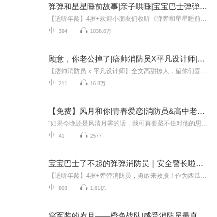
弹弹和星星睡前故事|亲子哄睡|宝宝巴士弹弹消防员
【适听年龄】4岁+欢迎小朋友们收听《弹弹和星星睡前故事》，在这里你能听到侦探推理、奇幻冒险、童话寓言、生活日常一个个有趣又温馨的睡前故事，让弹弹消防员陪伴你安心入睡！【孩子听完能收获什么？】1.科学引导，安稳入睡：独特的睡前故事编排，每晚约2...
394
1038.6万
顾意，你老公掉了|痞帅消防员X平凡设计师|甜宠撩文
【痞帅消防员 x 平凡设计师】全文高甜撩人，望你们喜欢~ 甜宠撩文，双向“暗”恋。他们互为替身，他们边走边爱。新专辑上架，欢迎订阅收听，有福利（红包/VIP卡），赶快动动小手参与吧~ 记得每天都来收听，长期收听福利在等你~记得关注每集标题或评论区哈~...
211
16.8万
【免费】风月和你|青春爱恋|消防员&高中老师|AI多播
“如果今晚还是风清月霁的话，我可真要藏不住对他的思念了。”消防员×高中老师先甜后虐_(:з」∠)_
41
2577
宝宝巴士了不起的弹弹消防员｜安全警长啦咘啦哆新朋友
【适听年龄】4岁+弹弹消防员，勇敢来救援！作为西瓜消防站的消防队长，为了阻止反派火焰博士，弹弹消防员接受改造，在手腕和脚踝装上弹簧装置，成为有超强战斗力的弹弹消防员，展开救援，保护西瓜市。 他还有一个小助手，就是他的女儿蓝星星，蓝星星会用自...
603
1.61亿
穿军装的岁月——橙色战队|感受消防员最真挚的战友情