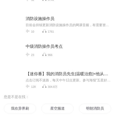
消防设施操作员
目前会持续更新消防设施操作员的网课音频，有需要资料的朋友们可以点击链接自取https://t.niceloo.com/HREV5CJ
10
1761
中级消防操作员考点
23
966
【迷你番】我的消防员先生|温暖治愈|<他从火光中走来>同类青春言情|曲音静子&狐狸领衔多人有声剧
点击订阅不迷路，每天中午12点更新。参与海报“五星好评”活动或者“福利广场”订阅转发活动，将有机会获得曲音静子亲笔签名的实体书，机会难得哦~烈焰中，他为生命逆行，爱情中，她为真爱前进。责任扛在双肩，而你在我心中80后敏感理智的网络作家 vs 90后...
128
304.8万
您是不是在找：
我在异界刷视频
星空频道
明朝消防员