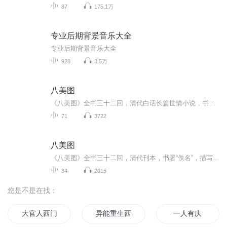
87
175.1万
专业后期背景音乐大全
专业后期背景音乐大全
928
3.5万
八美图
《八美图》全书三十二回，清代白话长篇世情小说，书署“佚名”，描写宋代杭州人柳树春经历的悲欢离合故事，特别是书中的八位美女形象，叛逆反抗，不屈不挠，尤为感人至深。由于书中所写多男女情事，且又写出女性的反叛之举，故被视为“大逆不道”，“有碍...
71
3722
八美图
《八美图》全书三十二回，清代刊本，书署“佚名”，描写宋代杭州人柳树春经历的悲欢离合故事，特别是书中的八位美女形象，叛逆反抗，不屈不挠，尤为感人至深。由于书中所写多男女爱情故事，且又写出女性的反叛之举，故被视为“大逆不道”，“有碍风化”，...
34
2015
您是不是在找：
大官人西门庆
异能重生西门庆
一人有庆