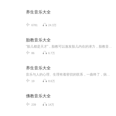
养生音乐大全
6781
24.3万
胎教音乐大全
“胎儿都是天才”，胎教可以激发胎儿内在的潜力，胎教音乐可以为出生后的宝宝培养音乐爱好，让宝宝成为音乐小天才。
86
6.7万
养生音乐大全
音乐与人的心理、生理有着密切的联系，一曲终了，病退人安。早在两千多年前的中国医学巨著《黄帝内经》中就记载着：“肝属木，在音为角，在志为怒；心属火，在音为徴，在志为喜；脾属土，在音为宫，在志为思；肺属金，在音为商，在志为忧；肾属水，在音为...
19
8.6万
佛教音乐大全
239
14万