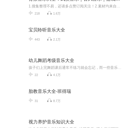
1.搜集整理不易，还请多点赞订阅关注！2.素材均来自互联网,如有侵权请知会， 所有权归创作者所有。3.仅供欣赏，严禁商业用途，谨守版权法。4.持续更新，敬请期待.....
218
1.6万
宝贝聆听音乐大全
443
2.1万
幼儿舞蹈考级音乐大全
孩子们上完舞蹈课后通常不练习就会忘记，而一些音乐又很难找到，本专辑就是我把一些我认为难找的音乐做出来分享到这里，以方便大家的不时之需。
22
4.1万
胎教音乐大全-班得瑞
31
8.7万
视力养护音乐知识大全