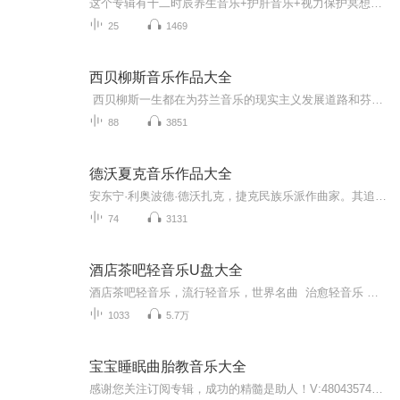
这个专辑有十二时辰养生音乐+护肝音乐+视力保护冥想音乐+护眼从饮食习惯到行为习惯对视力的影响。
25
1469
西贝柳斯音乐作品大全
西贝柳斯一生都在为芬兰音乐的现实主义发展道路和芬兰音乐的民族独特性努力不懈，他的音乐作品体裁多样，题材广泛，凝聚着炽热的爱国主义感情和浓厚的民族特色，这些反映芬兰民族精神的音乐作品奠定了他作为世界作曲家的地位，并在世界音乐文化史上起了...
88
3851
德沃夏克音乐作品大全
安东宁·利奥波德·德沃扎克，捷克民族乐派作曲家。其追随着浪漫主义时期民族主义者的典范贝德里赫·斯美塔那，德沃扎克经常在他的作品中使用摩拉维亚和他的故乡波希米亚的民谣音乐的旋律及其他方面。德沃夏克自己的风格经常被描述为“吸收了民歌的影响并...
74
3131
酒店茶吧轻音乐U盘大全
酒店茶吧轻音乐，流行轻音乐，世界名曲 治愈轻音乐 钢琴音乐
1033
5.7万
宝宝睡眠曲胎教音乐大全
感谢您关注订阅专辑，成功的精髓是助人！V:480435746我是从事数字化安利的电商创业教练，一部手机，一台电脑，足不出户，没有开支，就能住家创业，把生意发展至全国各地，25年的安利已经迎来社交电商新安利时代，如果您也想抓住这次机遇，请联系我一起学习V：480435746。电商的优势：1、没有开支，不用东跑西跑！2、人脉无限，网上找同频的人！3、解决地域限制，零成本开发全国市场！4、伙伴不易流失，市场稳健经营，团队倍增快！5、互联网推广，效率更高，住家创业...