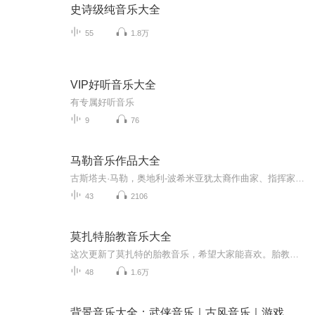
史诗级纯音乐大全
55
1.8万
VIP好听音乐大全
有专属好听音乐
9
76
马勒音乐作品大全
古斯塔夫·马勒，奥地利-波希米亚犹太裔作曲家、指挥家。作为作曲家，他是19世纪德奥传统和20世纪早期的现代主义音乐之间承前启后的桥梁。马勒之后，十二音和无调性音乐等先锋理念崛起，传统调性音乐的辉煌时代走向终结。
43
2106
莫扎特胎教音乐大全
这次更新了莫扎特的胎教音乐，希望大家能喜欢。胎教音乐被科学界不断的印证着神奇的作用，孕妈们一定要重视起来哦。大家可以添加我的微信：sidibanli，验证时注明：喜马拉雅，我会拉亲们进到孕妈的大家庭中，和众多孕妈一起快乐度过孕期。
48
1.6万
背景音乐大全：武侠音乐｜古风音乐｜游戏音乐