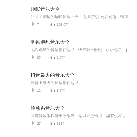
睡眠音乐大全
让宝宝安睡的睡眠音乐大全 -- 育儿贾说 更多问题，请加小编微信：runmiao123，请备注：来自喜马拉雅
7
182.8万
地铁跑酷音乐大全
地铁跑酷的音乐都在这里，快来听一听吧。求求你了。jdjdjdhfbfhfbfhc
95
1.5万
抖音最火的音乐大全
抖音上最火的音乐都在这里
12
8.1万
治愈系音乐大全
所有音乐版权属于原作者，这里只是借用，如有侵权可联系我们，我们立刻作出整改，谢谢，请赐教。感谢每一位听友的聆听！用音乐治愈你的心灵，另外想欢迎关注微信公众号（塔罗师王洪锁）这里有更多的情感故事，治愈心灵。【发烧级录音，拓展听觉上的宇宙壮阔美感】听放松音乐让自己安眠，只是权宜之计，关键是要内心深处真的放松。【气乐养生】请将身心放松，进入一种无为的状态，如此才能放掉自我、增加感知的灵敏度，和宇宙的呼吸同步共振。
27
3864