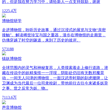
的，但是我在努力学习中，请给新人一点支持鼓励，谢谢
122
5.4万
博物馆研学
走进博物馆，聆听历史故事，通过沉浸式的展览与文物“亲密
接触”。解读稀世珍宝与国之重器，漫步在博物馆的走廊里，
仿佛穿越了时空的隧道，来到了历史的彼岸。
57
3188
镇妖博物馆
全球范围内的灵气和神秘复苏，人类摸索着走上修行道路，潜
藏在传说中的妖精鬼怪一一浮现，阴影处仍旧有无数邪魔晃
动，一间无人问津的博物馆，一面汉武帝时期的刻虎腰牌，让
卫渊成为当代最后一位司隶校尉，带他前往古往今来诸多妖异
之事。世之反常为妖、物...
711
3.6万
声音博物馆