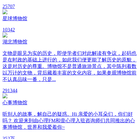
25
707
星球博物馆
10
342
湖北博物馆
文物是眼见为实的历史，即使学者们对此解读有争议，起码也
是在时政的基础上进行的，如此我们便更能了解历史的原貌，
这是对历史的尊重。博物馆不是普通旅游景点，其中陈列着数
以万计的文物，背后藏着丰富的文化内容，如果参观博物馆前
不认真品味一番，只是...
29
1344
心事博物馆
听别人的故事，解自己的疑惑。Hi 亲爱的小耳朵们，你们好
吗？ 欢迎来到由心理FM和壹心理入驻咨询师们共同推出的心
事博物馆，世界和我爱着你~
35
2万