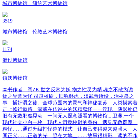
城市博物馆｜纽约艺术博物馆
3519
城市博物馆｜伦敦艺术博物馆
1174
淌过博物馆
镇妖博物馆
本书作者：阎ZK 世之反常为妖 物之性灵为精 魂之不散为诡
物之异常为怪 司隶校尉，旧称卧虎，汉武帝所设，治巫蛊之
事，捕奸滑之徒。全球范围内的灵气和神秘复苏，人类摸索着
走上修行道路，潜藏在传说中的妖精鬼怪一一浮现，阴影处仍
旧有无数邪魔晃动，一间无人愿意照看的博物馆... 卫渊.一个
现代社会小白一枚，现代人司隶校尉的身份，遇见无数群魔，
精怪……通过升级打怪兽的模式，让自己变得越来越强大！人
间正义……正道的光，照在大地上……故事很精彩！读的不咋