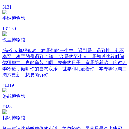
3
131
半坡博物馆
13
1139
瑰宝博物馆
“每个人都很孤独。在我们的一生中，遇到爱，遇到性，都不
稀罕，稀罕的是遇到了解。”亲爱的陌生人，我知道这段时间
你很努力，真的辛苦了啊。未来的日子，有我陪着你，度过四
季冷暖，倾听你的喜怒哀乐。世界和我爱着你。本专辑每周二
周六更新，想要倾诉你...
4
1319
悠哉博物馆
7
828
相约博物馆
第一次读这种书信体的小说，简单轻松，虽然只是个出轨记