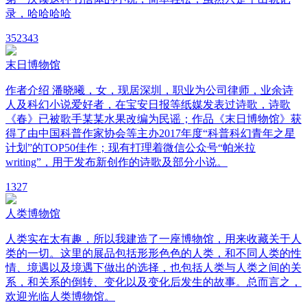
录，哈哈哈哈
35
2343
末日博物馆
作者介绍 潘晓曦，女，现居深圳，职业为公司律师，业余诗
人及科幻小说爱好者，在宝安日报等纸媒发表过诗歌，诗歌
《春》已被歌手某某水果改编为民谣；作品《末日博物馆》获
得了由中国科普作家协会等主办2017年度“科普科幻青年之星
计划”的TOP50佳作；现有打理着微信公众号“帕米拉
writing”，用于发布新创作的诗歌及部分小说。
1
327
人类博物馆
人类实在太有趣，所以我建造了一座博物馆，用来收藏关于人
类的一切。这里的展品包括形形色色的人类，和不同人类的性
情、境遇以及境遇下做出的选择，也包括人类与人类之间的关
系，和关系的倒转、变化以及变化后发生的故事。总而言之，
欢迎光临人类博物馆。