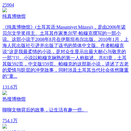
25
904
纯真博物馆
《纯真博物馆》(土耳其语:Masumiyet Müzesi)，是由2006年诺
贝尔文学奖得主、土耳其作家奥尔罕·帕穆克撰写的一部小
说。这部小说于2008年8月在伊斯坦布尔出版。2010年1月，上
海人民出版社引进并出版了该书的简体中文版。作者帕穆克
说"这是我最柔情的小说，是对众生显示出最大耐心与敬意的
一部"[3]。小说以帕穆克娴熟的第一人称叙述。共83章，土耳
其版592页，中文版559页。帕穆克的这部新小说，讲述了古老
的爱情与阶层的冲突故事，同时涉及土耳其当代社会依然隆重
的"童...
13
1.6万
热搜博物馆
聊聊文物背后的故事，让生活有趣一些。
75
4.1万