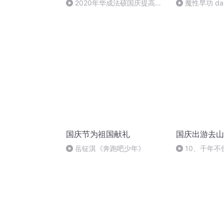
2020年华成法硕国庆提高班
魔性早功 da
法制史马志冰 (12)
国庆节为祖国献礼
国庆出游去山
岳钲淇《奔跑吧少年》
10、千年不