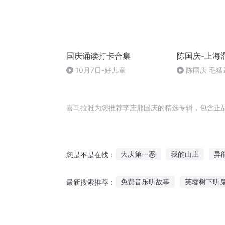
国庆诵读打卡合集
陈国庆-上海
10月7日-好儿童
陈国庆 毛猛
喜马拉雅为您推荐李庄邢国庆的精选专辑，包含正
大庆第一恶
我的山庄
异
您是不是在找：
嘉庆皇帝
黑云山庄
庆阳
免费音乐听故事
芙蓉树下听
最新搜索推荐：
穿越之大庆帝国
小丸子故事在线听
小孩听中