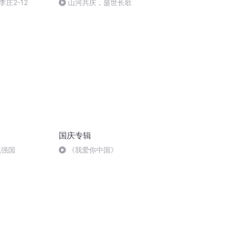
庄2-12
山河共庆，盛世长歌
国庆专辑
化强国
《我爱你中国》