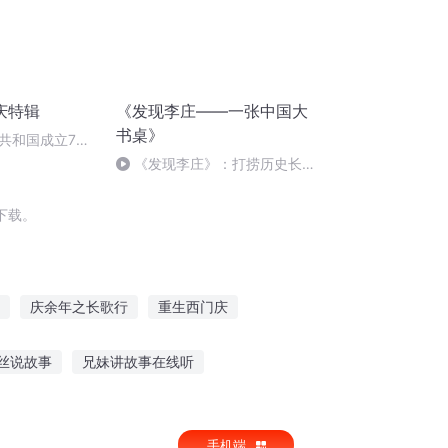
庆特辑
《发现李庄——一张中国大
书桌》
共和国成立73
场举行升国旗仪式
《发现李庄》：打捞历史长河
中的文明方舟
下载。
庆余年之长歌行
重生西门庆
安庆年记事
重庆儿女
一人有庆
丝说故事
兄妹讲故事在线听
援越故事有感
有趣的听故事app
手机端