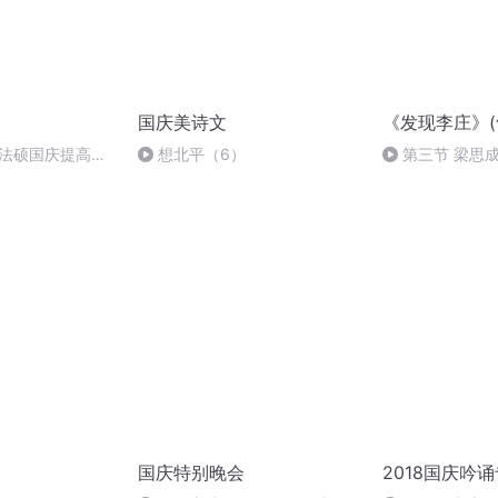
国庆美诗文
《发现李庄》(
成法硕国庆提高班
想北平（6）
第三节 梁思
科学之父
国庆特别晚会
2018国庆吟