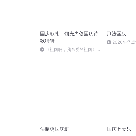
国庆献礼！领先声创国庆诗
刑法国庆
歌特辑
2020年华
刑法陈 (26)
《祖国啊，我亲爱的祖国》温
婉
法制史国庆班
国庆七天乐