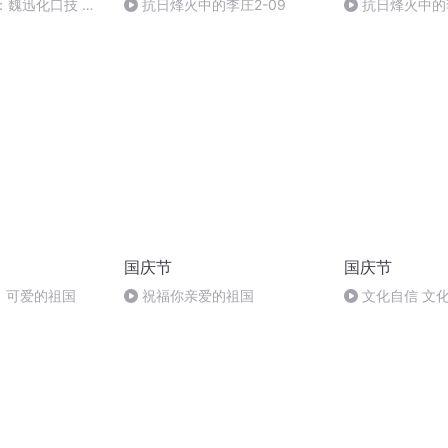
：魏迅化口技 二
抗日烽火中的李庄2-09
抗日烽火中的李
般唱法和原生态
国庆节
国庆节
，可爱的祖国
祝福你亲爱的祖国
文化自信 文