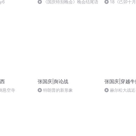
y6
《国庆特别晚会》晚会结尾语
18《己卯十
日罹狴犴有感而
文天祥 自由吟诵
西
张国庆|舆论战
张国庆|穿越牛
倒悬空寺
特朗普的新形象
赫尔松大战近
突的关键之战，