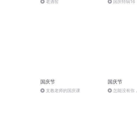
老酒窖
国庆特辑16
胡 东方红+一
国庆节
国庆节
支教老师的国庆课
怎能没有你