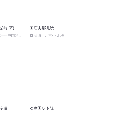
岱峻 著)
国庆去哪儿玩
成一一中国建筑
长城（北京-河北段）
诵专辑
欢度国庆专辑