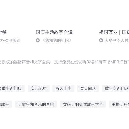
滑稽
国庆主题故事合辑
祖国万岁｜国
达-欢歌笑语
《我和我的祖国》
庆祝中华人民
周年 天安门广
品授权的连播声音和文字全集，支持免费在线试听阅读和有声书MP3打包
能重生西门庆
庆元纪年
西风山庄
普天同庆
重生之西门庆
成长手札
大庆皇太子
邢天再现
庆云传奇
罗北山庄
鬼故事
听故事和音乐的音响
女孩听的笑话故事大全
主播听粉
国传统故事
听障女孩背后的故事
恐怖巫师故事在线听
听抗美