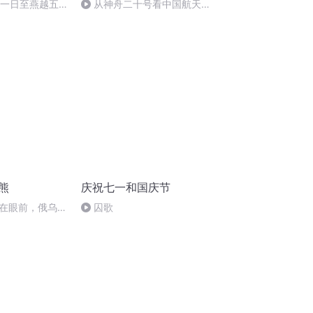
月一日至燕越五
从神舟二十号看中国航天
赋》组律18首
的“隐形实力”
熊
庆祝七一和国庆节
在眼前，俄乌冲
囚歌
将会如何发展？