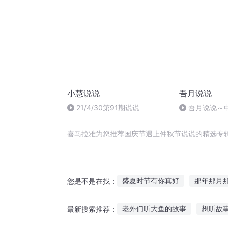
小慧说说
吾月说说
21/4/30第91期说说
吾月说说～中
重新定义下一代
喜马拉雅为您推荐国庆节遇上仲秋节说说的精选专
盛夏时节有你真好
那年那月
您是不是在找：
火影之无节操
上帝在细节里
老外们听大鱼的故事
想听故
最新搜索推荐：
黑白节奏
仲夏时节与你相濡