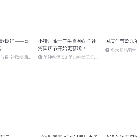
歌朗诵——喜
小猪屏蓬十二生肖神8 羊神
国庆佳节欢乐
诞
篇国庆节开始更新啦！
冬天寒风刺骨
暖的春天
别节目-诗歌朗诵-
羊神祭酒 53 羊山神廿三护祭
坛 敬天地白泽做祭酒（4）