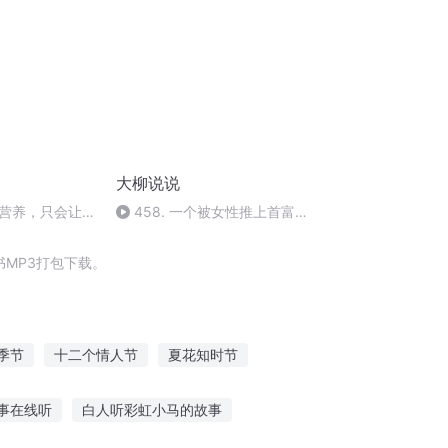
大柳说说
营养，只会让你
458. 一个被女性推上首富位
置的男人——聊聊戴森和他的吹
风机吸尘器
MP3打包下载。
季节
十二个情人节
夏花知时节
情人节
迟到的春节
愚人节到了
事在线听
白人听彩虹小马的故事