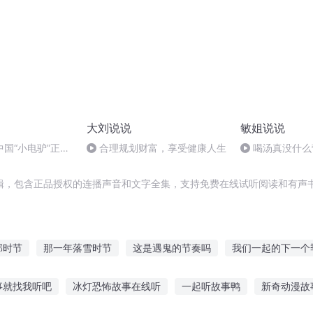
大刘说说
敏姐说说
国“小电驴”正在
合理规划财富，享受健康人生
喝汤真没什么
的“生活方式”
长胖
辑，包含正品授权的连播声音和文字全集，支持免费在线试听阅读和有声书
那时节
那一年落雪时节
这是遇鬼的节奏吗
我们一起的下一个
再见这个季节
千年情节之三生三世
中元节遇鬼
最后一个
事就找我听吧
冰灯恐怖故事在线听
一起听故事鸭
新奇动漫故
以沫
快斗与青子的情人节
等爱季节
夜中章节