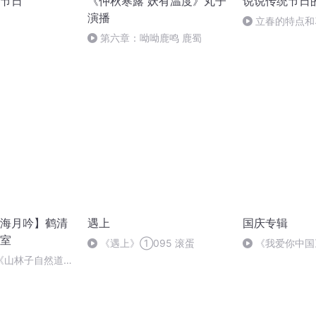
节日
《仲秋寒露 妖有温度》丸子
说说传统节日
演播
立春的特点和
第六章：呦呦鹿鸣 鹿蜀
海月吟】鹤清
遇上
国庆专辑
室
《遇上》①095 滚蛋
《我爱你中国
《山林子自然道德
工作室