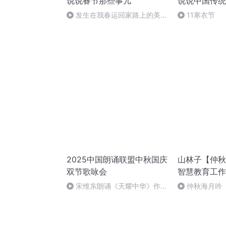
说说春节那些事儿
说说中国传统
发生在我春运回家路上的美好
11寒衣节
回忆（下）
2025中国朗诵联盟中秋国庆
山林子【仲秋
双节歌咏会
智慧教育工作
宋维东朗诵《天耀中华》作
仲秋海月吟
者：碑林路人
智慧诗》 鹤清