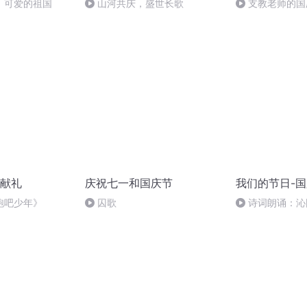
，可爱的祖国
山河共庆，盛世长歌
支教老师的国
献礼
庆祝七一和国庆节
我们的节日-
跑吧少年》
囚歌
诗词朗诵：沁
读者：张继军