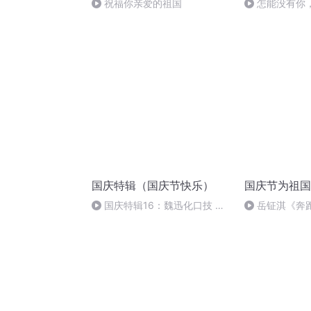
祝福你亲爱的祖国
怎能没有你
国庆特辑（国庆节快乐）
国庆节为祖国
国庆特辑16：魏迅化口技 二
岳钲淇《奔
胡 东方红+一般唱法和原生态