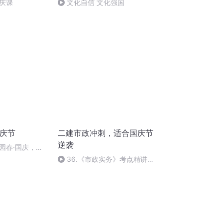
庆课
文化自信 文化强国
国庆节
二建市政冲刺，适合国庆节
逆袭
园春·国庆，朗
36.《市政实务》考点精讲第
36节课_2020926212025