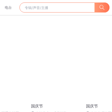
电台
国庆节
国庆节