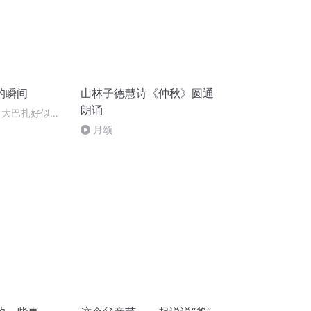
的瞬间
山林子德慧诗《仲秋》圆通
朗诵
 大巴扎好似温
月颂