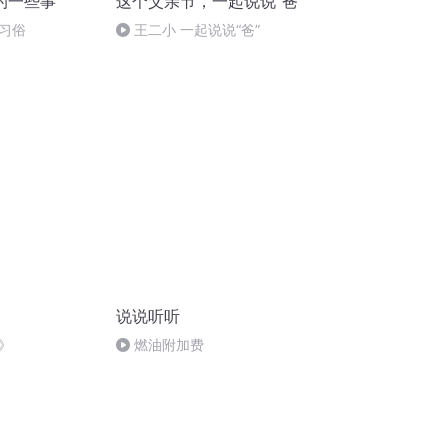
的一些事
这个父亲节，一起说说“爸”
习俗
王二小 一起说说“爸”
说说听听
》
燃油附加费