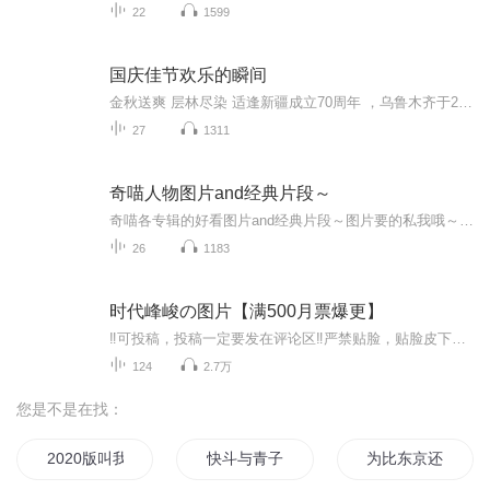
22
1599
国庆佳节欢乐的瞬间
金秋送爽 层林尽染 适逢新疆成立70周年 ，乌鲁木齐于2025年9月23日迎来党中央和习大大带领的慰问团。新疆各族群众欢欣鼓舞，热烈欢迎。
27
1311
奇喵人物图片and经典片段～
奇喵各专辑的好看图片and经典片段～图片要的私我哦～我发泥～（要关注+专辑好评噢）
26
1183
时代峰峻の图片【满500月票爆更】
‼️可投稿，投稿一定要发在评论区‼️严禁贴脸，贴脸皮下塌/BE多次贴脸永久拉黑会在评论区里发一些视频中的图片，想要视频里的图片看评论区已经下楼的只有投稿才会发，不投稿不发可单人，可CP（可跨代），可多人，可团体●TFBOYS王俊凯、王源、易烊千玺（...
124
2.7万
您是不是在找：
2020版叫我女王大人
快斗与青子的情人节
为比东京还热的二