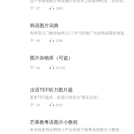
这个专辑用图片和音频介绍世界上的各种蛇类，会分类别介绍，如有错误欢迎指正。
27
1962
韩语图片词典
有韩语入门教你如何入门,学习经验广大的韩语爱好者提供自己学习的心得体会;韩语词汇包含各类词汇满足你各个方面的需求;韩语阅读:韩国古今各种书籍、童话、谚语等的阅读;韩语...
40
1296
图片杂物库（可盗）
34
10.5万
法语TEF听力图片题
更多TEF题库，欢迎订阅关注“遇见法语”。...
24
8337
芒果教粤语图片小教程
本专辑是我在网络小平台和线下教粤语的图片小教程，做成图片是方便传播保存下来哦！这些教程涉及生活各方面，而且是基础加地道口语都有，非常实用，建议保存！