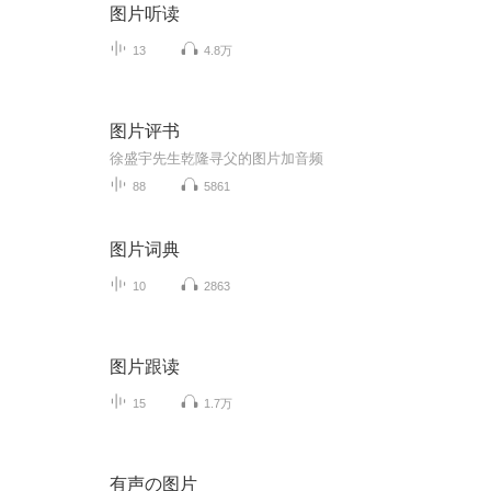
图片听读
13
4.8万
图片评书
徐盛宇先生乾隆寻父的图片加音频
88
5861
图片词典
10
2863
图片跟读
15
1.7万
有声の图片