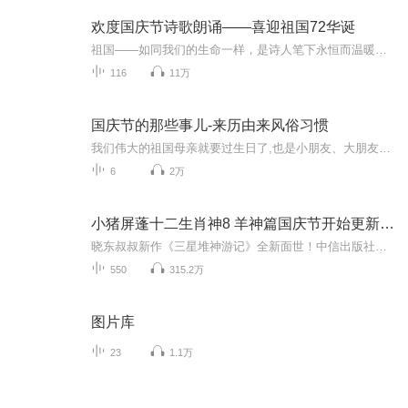
欢度国庆节诗歌朗诵——喜迎祖国72华诞
祖国——如同我们的生命一样，是诗人笔下永恒而温暖的主题。在祖国72周年华诞来临之际，特创建这个诗歌朗诵专辑，诵读经典爱国篇章，和大家一起歌颂祖国，向国庆的献礼！祝愿伟大的祖国繁荣富强，祝愿大家国庆节快乐，度过平安快乐的黄金周假期！
116
11万
国庆节的那些事儿-来历由来风俗习惯
我们伟大的祖国母亲就要过生日了,也是小朋友、大朋友们最喜欢的“国庆小长假”或说“黄金周”还有说”国庆7天乐”的，说法真是不一而足。那么“国庆节”是怎么来的？自古以来国庆节怎么庆贺？新中国国庆节的来历，以及新中国国庆节的庆贺方式又有哪些呢？ ...
6
2万
小猪屏蓬十二生肖神8 羊神篇国庆节开始更新啦！
晓东叔叔新作《三星堆神游记》全新面世！中信出版社出版！京东当当淘宝均有售！点蓝色字收听——《小猪屏蓬爆笑日记2024》《小猪屏蓬爆笑日记2》《小猪屏蓬爆笑日记1》让你笑得喘不上气！《我进故宫当富翁——小猪屏蓬故宫财商笔记》教你成为大富翁！《小...
550
315.2万
图片库
23
1.1万