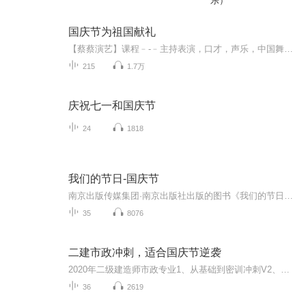
乐）
国庆节为祖国献礼
【蔡蔡演艺】课程﹣-﹣主持表演，口才，声乐，中国舞，民族舞。独特的小舞台，专业的录音棚，每一位同学都能成为优秀的小明星。独特的教学模式，轻松上课，快乐学习！知名主持人，舞蹈家，高级教师任职授课！江南总校：河沟街42号三楼 18545856430江北分校...
215
1.7万
庆祝七一和国庆节
24
1818
我们的节日-国庆节
南京出版传媒集团·南京出版社出版的图书《我们的节日》通过对中国节日文化和节日意义进行深度的挖掘，面向青少年群体构建独具特色的栏目内容，以此丰富春节、元宵节、清明节、端午节、七夕节、中秋节、重阳节等传统节日；六一节、教师节、国庆节等新兴节日的文化内涵和表现形式。促进青少年形成新的节日习俗，提升节日仪式感、认同感。音频作品由金陵朗读者联盟志愿者朗诵，南京音像出版社、金陵图书馆联合制作。
35
8076
二建市政冲刺，适合国庆节逆袭
2020年二级建造师市政专业1、从基础到密训冲刺V2、从精华课程到超压密押V3、0基础同步更新v4、持续更新到2020年考试V5、只要你跟着学让你一次稳拿证V6、渠道超压压题，超压三页纸等独家绝密压题!
36
2619