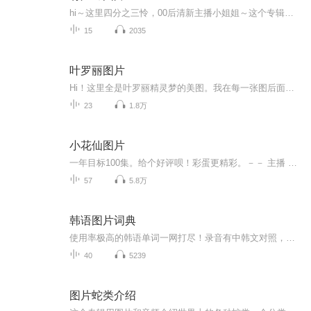
hi～这里四分之三怜，00后清新主播小姐姐～这个专辑是由四分之三怜与微笑小熊工作室合作出版，由于都是千怜的工作室，所以质量保障十分，如果您恶意差评，说明您眼睛要么是x了，要么就是您道德有问题～好啦，也当作是千怜500粉丝的福利专辑叭别对我说我喜欢你你廉价的喜欢抵不上夏天的一根雪糕
15
2035
叶罗丽图片
Hi！这里全是叶罗丽精灵梦的美图。我在每一张图后面都给大家留了点时间让大家把喜欢的图保存下来。如果你觉得这个图不太清晰，你可以私信找我要原图哦！
23
1.8万
小花仙图片
一年目标100集。给个好评呗！彩蛋更精彩。－－ 主播 贝瑞吖也叫逆光小爱
57
5.8万
韩语图片词典
使用率极高的韩语单词一网打尽！录音有中韩文对照，方便同学们在路上收听磨耳朵！更多韩语学习的内容，欢迎关注订阅“韩语助手FM” ：）
40
5239
图片蛇类介绍