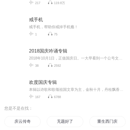
217
119.8万
戒手机
戒手机，帮助你戒掉手机瘾！
1
75
2018国庆吟诵专辑
2018年10月1日，正值国庆日。一大早看到一个公号文章，正是文天祥的《己卯十月一日至燕越五日罹狴犴有感而赋》。当然，彼十一非当今的十一。不过数字的巧合还是让人感触，今天拿来读一读，体味一番历史英杰的民族情怀，恰也当时。 根据诗题来看，这组诗是写于十月一日至十月五日之间，是文天祥被俘之后所作，这些诗作不仅有凛凛正气，更也能看的到他百端交集的复杂情感。另一首于右任先生的《望大陆》，微信公号有称《望乡》，一句“山之上国之殇”荡气回肠，一并兴起拿来读了一读。仓促间多有瑕疵...
38
2592
欢度国庆专辑
本辑以诗歌和歌颂祖国文章为主，金秋十月，丹桂飘香，在这个充满丰收喜悦的季节里，我们满怀激动和自豪，迎来了中华人民共和国76周年华诞。这不仅是一个庄重的纪念日，更是全体中华儿女共同欢庆的盛大的节日，承载着深厚的民族情感和历史意义.
167
6788
您是不是在找：
庆云传奇
无题好了
重生西门庆