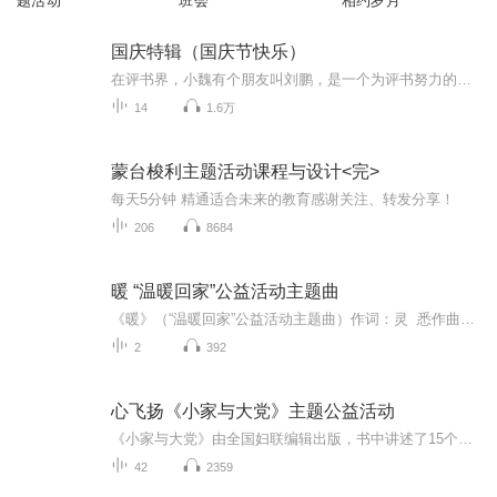
题活动
班会
相约岁月
国庆特辑（国庆节快乐）
在评书界，小魏有个朋友叫刘鹏，是一个为评书努力的小伙子。在2021年国庆期间，他想弄个特辑，便烦劳我给他录个爱国题材的评书小段儿。这种事情，不是特殊情况，小魏一般不会拒绝，也就给其录了一个《鲁迅踢鬼》，等他传完，我再传到我的专辑里。另外，小...
14
1.6万
蒙台梭利主题活动课程与设计<完>
每天5分钟 精通适合未来的教育感谢关注、转发分享！
206
8684
暖 “温暖回家”公益活动主题曲
《暖》（“温暖回家”公益活动主题曲）作词：灵 悉作曲：王禹鑫 演唱：覃子瑄...
2
392
心飞扬《小家与大党》主题公益活动
《小家与大党》由全国妇联编辑出版，书中讲述了15个中国普通小家庭的发展变迁故事，透过一个个小家庭艰苦奋斗、拼搏进取、传承优秀家风的鲜活故事，我们可以看到中国取得的伟大成就，可以看到百年大党——中国共产党这个“大党”对“小家”的关怀和影响，...
42
2359