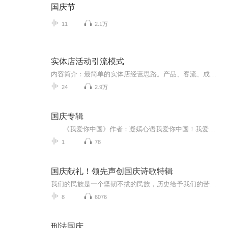
国庆节
11
2.1万
实体店活动引流模式
内容简介：最简单的实体店经营思路。产品、客流、成交、单毛、多购、回购六个方向决定了实体店营收情况。根据这六大经营方向打造不同的营销方案就能快速创收。极致简单营销思维就是：让六大创收核心全部串联起来形成一个整体。 产品分为：鱼饵产品+基础产品+主营产品、客流分为：线上+线下+数据、成交=案例（见证）+故事+话术···· 播出时间：每周一、周三、周五21:30 作者（主播）简介：俢宇老师是一位简单极致营销策划师。定位于把复杂的营销工作简单到极致。简单营销思维+极致营销思维=简单极致营销。
24
2.9万
国庆专辑
《我爱你中国》作者：凝嫣心语我爱你中国！我爱你春天蓬勃的秧苗；我爱你秋日金黄的硕果。我爱你中国！我爱你青松气质，我爱你红梅品格！我爱你家乡的甜蔗好像乳汁滋润着我的心窝。我爱你中国，我要把最美的歌儿献给你，我的母亲我的祖国。我爱你中国，我爱...
1
78
国庆献礼！领先声创国庆诗歌特辑
我们的民族是一个坚韧不拔的民族，历史给予我们的苦难都变成了闪着金光的勋章！我们的国家是一个龙腾虎跃的国家，那条巨龙正以不可阻挡之势崛起于神奇的东方！------------------------------------------------值此祖国70周年华诞之际，领先声创以诗歌向祖国献礼！用我们的声音、用我们的热血、用我们的灵魂诵读经典爱国篇章，歌颂我们的祖国！永远繁荣富强！
8
6076
刑法国庆