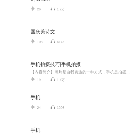
26
1.7万
国庆美诗文
108
4173
手机拍摄技巧|手机拍摄
【内容简介】照片是自我表达的一种方式，手机是拍摄照片最方便的工具，想拍出富含美感的照片，需要了解摄影的基础理论，并熟练掌握手机相机的操作方法。本书从基础的构图和光线讲起，结合人物、动物、花卉、食物、风景等场景，进一步讲解它们在具体拍摄时...
19
1.4万
手机
24
1206
手机