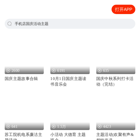
打开APP
手机店国庆活动主题
2600
6191
635
国庆主题故事合辑
10月1日国庆主题读
国庆中秋系列打卡活
书音乐会
动（完结）
641
1.5万
4423
苏工院机电系廉洁主
小活动 大德育 主题
主题活动|欢聚有声&