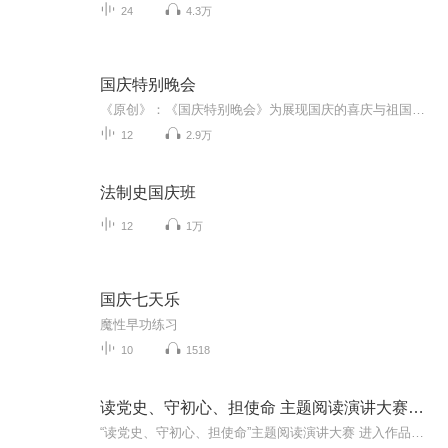
24
4.3万
国庆特别晚会
《原创》：《国庆特别晚会》为展现国庆的喜庆与祖国的深情我将以具体的场景切入从清晨升旗的庄严到街头巷尾的欢庆到历史与当下的交融，用优美的笔触传递对祖国的热爱与自豪！用诗歌和情感美文形式，歌颂祖国的繁荣富强，祝人民幸福安康！
12
2.9万
法制史国庆班
12
1万
国庆七天乐
魔性早功练习
10
1518
读党史、守初心、担使命 主题阅读演讲大赛活动
“读党史、守初心、担使命”主题阅读演讲大赛 进入作品展播阶段 根据《关于举办“读党史、守初心、担使命”2021年安徽省全民阅读主题演讲大赛的通知》安排，经专家评委初评，共推选出200个作品进行展播。综合组作品由于征集数量未达预期，该组初评后的作品分别归并到企业组、校园组、机关组并展播。 书香安徽全民阅读活动组委会办公室 ...