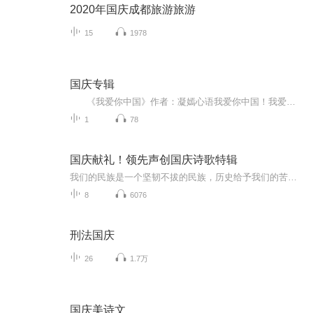
2020年国庆成都旅游旅游
15
1978
国庆专辑
《我爱你中国》作者：凝嫣心语我爱你中国！我爱你春天蓬勃的秧苗；我爱你秋日金黄的硕果。我爱你中国！我爱你青松气质，我爱你红梅品格！我爱你家乡的甜蔗好像乳汁滋润着我的心窝。我爱你中国，我要把最美的歌儿献给你，我的母亲我的祖国。我爱你中国，我爱...
1
78
国庆献礼！领先声创国庆诗歌特辑
我们的民族是一个坚韧不拔的民族，历史给予我们的苦难都变成了闪着金光的勋章！我们的国家是一个龙腾虎跃的国家，那条巨龙正以不可阻挡之势崛起于神奇的东方！------------------------------------------------值此祖国70周年华诞之际，领先声创以诗歌向祖国献礼！用我们的声音、用我们的热血、用我们的灵魂诵读经典爱国篇章，歌颂我们的祖国！永远繁荣富强！
8
6076
刑法国庆
26
1.7万
国庆美诗文