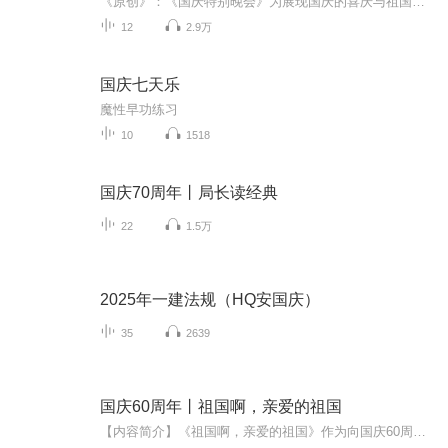
《原创》：《国庆特别晚会》为展现国庆的喜庆与祖国的深情我将以具体的场景切入从清晨升旗的庄严到街头巷尾的欢庆到历史与当下的交融，用优美的笔触传递对祖国的热爱与自豪！用诗歌和情感美文形式，歌颂祖国的繁荣富强，祝人民幸福安康！
12
2.9万
国庆七天乐
魔性早功练习
10
1518
国庆70周年丨局长读经典
22
1.5万
2025年一建法规（HQ安国庆）
35
2639
国庆60周年丨祖国啊，亲爱的祖国
【内容简介】《祖国啊，亲爱的祖国》作为向国庆60周年献礼的重点出版物，由当代著名诗人、河北省作家协会副主席、《诗选刊》杂志主编郁葱担任主编；由中央人民广播电台著名播音指导方明、雅坤和著名朗诵艺术家瞿弦和、张筠英联袂朗诵，倾情演绎。祖国，如...