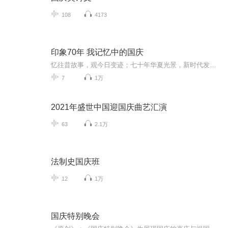
108
4173
印象70年 我记忆中的国庆
忆往昔故事，观今日变迹；七十年华夏光景，新时代发展变迁。用声音走过时间的长河，以温度感受记忆中的故事。
7
1万
2021年盛世中国迎国庆曲艺汇演
63
2.1万
法制史国庆班
12
1万
国庆特别晚会