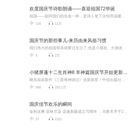
欢度国庆节诗歌朗诵——喜迎祖国72华诞
祖国——如同我们的生命一样，是诗人笔下永恒而温暖的主题。在祖国72周年华诞来临之际，特创建这个诗歌朗诵专辑，诵读经典爱国篇章，和大家一起歌颂祖国，向国庆的献礼！祝愿伟大的祖国繁荣富强，祝愿大家国庆节快乐，度过平安快乐的黄金周假期！
116
11万
国庆节的那些事儿-来历由来风俗习惯
我们伟大的祖国母亲就要过生日了,也是小朋友、大朋友们最喜欢的“国庆小长假”或说“黄金周”还有说”国庆7天乐”的，说法真是不一而足。那么“国庆节”是怎么来的？自古以来国庆节怎么庆贺？新中国国庆节的来历，以及新中国国庆节的庆贺方式又有哪些呢？ ...
6
2万
小猪屏蓬十二生肖神8 羊神篇国庆节开始更新啦！
晓东叔叔新作《三星堆神游记》全新面世！中信出版社出版！京东当当淘宝均有售！点蓝色字收听——《小猪屏蓬爆笑日记2024》《小猪屏蓬爆笑日记2》《小猪屏蓬爆笑日记1》让你笑得喘不上气！《我进故宫当富翁——小猪屏蓬故宫财商笔记》教你成为大富翁！《小...
550
315.1万
国庆佳节欢乐的瞬间
金秋送爽 层林尽染 适逢新疆成立70周年 ，乌鲁木齐于2025年9月23日迎来党中央和习大大带领的慰问团。新疆各族群众欢欣鼓舞，热烈欢迎。
27
1311