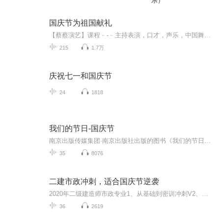
乐）
国庆节为祖国献礼
【蔡蔡演艺】课程﹣-﹣主持表演，口才，声乐，中国舞，民族舞。独特的小舞台，专业的录音棚，每一位同学都能成为优秀的小明星。独特的教学模式，轻松上课，快乐学习！知名主持人，舞蹈家，高级教师任职授课！江南总校：河沟街42号三楼 18545856430江北分校...
215
1.7万
庆祝七一和国庆节
24
1818
我们的节日-国庆节
南京出版传媒集团·南京出版社出版的图书《我们的节日》通过对中国节日文化和节日意义进行深度的挖掘，面向青少年群体构建独具特色的栏目内容，以此丰富春节、元宵节、清明节、端午节、七夕节、中秋节、重阳节等传统节日；六一节、教师节、国庆节等新兴节日的文化内涵和表现形式。促进青少年形成新的节日习俗，提升节日仪式感、认同感。音频作品由金陵朗读者联盟志愿者朗诵，南京音像出版社、金陵图书馆联合制作。
35
8076
二建市政冲刺，适合国庆节逆袭
2020年二级建造师市政专业1、从基础到密训冲刺V2、从精华课程到超压密押V3、0基础同步更新v4、持续更新到2020年考试V5、只要你跟着学让你一次稳拿证V6、渠道超压压题，超压三页纸等独家绝密压题!
36
2619