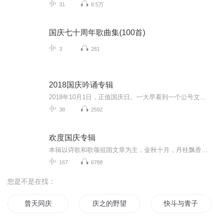
31
8.5万
国庆七十周年歌曲集(100首)
3
281
2018国庆吟诵专辑
2018年10月1日，正值国庆日。一大早看到一个公号文章，正是文天祥的《己卯十月一日至燕越五日罹狴犴有感而赋》。当然，彼十一非当今的十一。不过数字的巧合还是让人感触，今天拿来读一读，体味一番历史英杰的民族情怀，恰也当时。 根据诗题来看，这组诗是写于十月一日至十月五日之间，是文天祥被俘之后所作，这些诗作不仅有凛凛正气，更也能看的到他百端交集的复杂情感。另一首于右任先生的《望大陆》，微信公号有称《望乡》，一句“山之上国之殇”荡气回肠，一并兴起拿来读了一读。仓促间多有瑕疵...
38
2592
欢度国庆专辑
本辑以诗歌和歌颂祖国文章为主，金秋十月，丹桂飘香，在这个充满丰收喜悦的季节里，我们满怀激动和自豪，迎来了中华人民共和国76周年华诞。这不仅是一个庄重的纪念日，更是全体中华儿女共同欢庆的盛大的节日，承载着深厚的民族情感和历史意义.
167
6788
您是不是在找：
普天同庆
庆之的野望
快斗与青子的情人