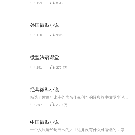
159
8542
外国微型小说
116
3613
微型法语课堂
151
279.4万
经典微型小说
精选了近百年来中外著名作家创作的经典故事微型小说，精短美妙，真挚感人，精辟睿智，鞭辟入里，是社会的浓缩，世事的内核，有很强的哲理性和启迪性。正如契诃夫所说：“故事越单纯，那就越逼真，越诚恳，因而也就越好”。
397
255.6万
中国微型小说
一个人只能经历自己的人生这并没有什么可遗憾的，每个人都一样不过人们对别人的人生，天然的有一种好奇小说就记录着别人的人生，或是片段或是整个经历。倒不是非要说看书能带给人什么，我看过的书也只是当时带给我一点触动，让我想感慨：原来还有这样的事...