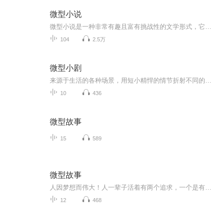
微型小说
微型小说是一种非常有趣且富有挑战性的文学形式，它需要作者在有限的篇幅内讲述一个精彩的故事，同时还要让读者能够理解和享受这个故事。这种文学形式非常适合在快节奏的生活中阅读，也适合在各种媒体上传播和分享。
104
2.5万
微型小剧
来源于生活的各种场景，用短小精悍的情节折射不同的人生，如同一面镜子照进我们每一个人的内心。
10
436
微型故事
15
589
微型故事
人因梦想而伟大！人一辈子活着有两个追求，一个是有钱，一个是值钱，有钱的人不一定值钱，但值钱的人早晚会有钱，一个人不断学习不断努力的过程，就是让自己不断值钱的过程。创业领域知识内容服务商，我相信你，通过学习应用，一定能够实现你的梦想与价值,只求知识最牛逼，只求连接更鲜活，互联网营销商学院首席讲师陆瑶老师，欢迎交流学习，微 信，18073666293
12
468