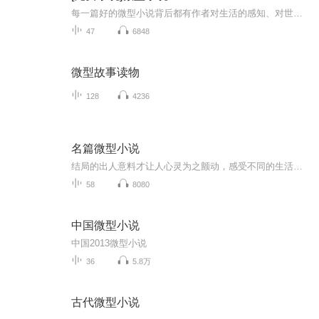
每一篇好的微型小说背后都有作者对生活的感知、对世界的认识、对人生的把握，作者正是通过作品把这些传达给读者。不管这种认知是褒是贬，是臧是否，读者都能从中感受到世界的多样和纷繁，从而更深刻地了解和认识这个世界。好看的微型小说是繁忙生活的调味...
47
6848
微型故事读物
128
4236
名篇微型小说
结局的出人意料才让人心灵为之颤动，感受不同的生活吧！体验灵海深处的潮汐潮落，皆系有感而发，真切诚挚，自然纯朴，乃是其本色。
58
8080
中国微型小说
中国2013微型小说
36
5.8万
古代微型小说