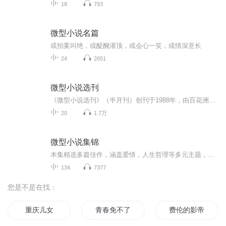
18
793
微型小说名篇
或拍案叫绝，或醍醐灌顶，或会心一笑，或情深意长
24
2651
微型小说选刊
《微型小说选刊》（半月刊）创刊于1988年，由百花洲文艺出版社主办。荟萃全国微型小说精品，适当选用海外袖珍小说，并发表少量原作，为两个文明建设服务，为繁荣社会主义文艺创作，为培养新一代作者而服务。主要栏目：爱海泛舟、荒诞世界、人海瞭望、哲理...
20
1.7万
微型小说集锦
本集精选多篇佳作，涵盖爱情，人生哲理等多元主题，故事虽短 却情感深邃，直击心灵，以小见大，引人深思！
134
7377
您是不是在找：
重庆儿女
青春免不了犯二
费伦的影帝