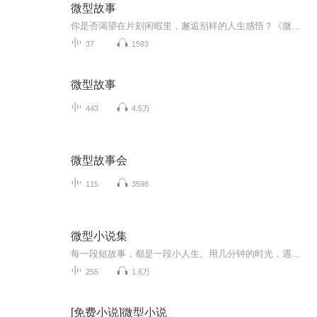
微型故事
你是否渴望在片刻闲暇里，邂逅别样的人生感悟？《微型故事》就能满足你！这里的故事篇幅虽短，却蕴含着无尽的魅力。它们或是聚焦生活琐事，以细腻笔触勾勒出人间烟火的温度，让你在平凡日常中发现非凡的感动；或是突发奇想，带你在脑洞大开的世界里尽情遨...
37
1593
微型故事
443
4.5万
微型故事会
115
3598
微型小说集
每一段短故事，都是一段小人生。用几分钟的时光，遇见温暖、治愈与心动，在文字里藏好人间温柔。
255
1.6万
[免费小说]微型小说