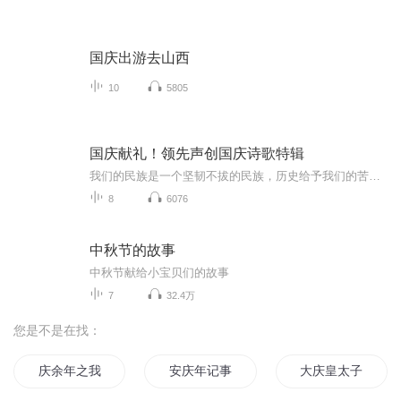
国庆出游去山西
10
5805
国庆献礼！领先声创国庆诗歌特辑
我们的民族是一个坚韧不拔的民族，历史给予我们的苦难都变成了闪着金光的勋章！我们的国家是一个龙腾虎跃的国家，那条巨龙正以不可阻挡之势崛起于神奇的东方！------------------------------------------------值此祖国70周年华诞之际，领先声创以诗歌向祖国献礼！用我们的声音、用我们的热血、用我们的灵魂诵读经典爱国篇章，歌颂我们的祖国！永远繁荣富强！
8
6076
中秋节的故事
中秋节献给小宝贝们的故事
7
32.4万
您是不是在找：
庆余年之我叫王启年
安庆年记事
大庆皇太子