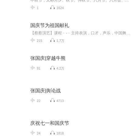
中秋节，又称月夕、秋节、仲秋节、八月节、八月会、追月节、玩月节、拜月节、女儿节或团圆节，是流行于中国众多民族与汉字文化圈诸国的传统文化节日，时在农历八月十五；因其恰值三秋之半，故名，也有些地方将中秋节定在八月十六。[1-2] 中秋节始于唐朝...
1
1624
国庆节为祖国献礼
【蔡蔡演艺】课程﹣-﹣主持表演，口才，声乐，中国舞，民族舞。独特的小舞台，专业的录音棚，每一位同学都能成为优秀的小明星。独特的教学模式，轻松上课，快乐学习！知名主持人，舞蹈家，高级教师任职授课！江南总校：河沟街42号三楼 18545856430江北分校...
215
1.7万
张国庆|穿越牛熊
91
4.2万
张国庆|舆论战
22
4713
庆祝七一和国庆节
24
1818