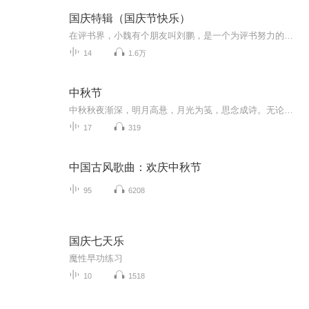
国庆特辑（国庆节快乐）
在评书界，小魏有个朋友叫刘鹏，是一个为评书努力的小伙子。在2021年国庆期间，他想弄个特辑，便烦劳我给他录个爱国题材的评书小段儿。这种事情，不是特殊情况，小魏一般不会拒绝，也就给其录了一个《鲁迅踢鬼》，等他传完，我再传到我的专辑里。另外，小...
14
1.6万
中秋节
中秋秋夜渐深，明月高悬，月光为笺，思念成诗。无论天涯咫尺，此刻共沐清辉，团圆与守望，都化作心底最暖的灯火。
17
319
中国古风歌曲：欢庆中秋节
95
6208
国庆七天乐
魔性早功练习
10
1518