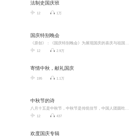
法制史国庆班
12
1万
国庆特别晚会
《原创》：《国庆特别晚会》为展现国庆的喜庆与祖国的深情我将以具体的场景切入从清晨升旗的庄严到街头巷尾的欢庆到历史与当下的交融，用优美的笔触传递对祖国的热爱与自豪！用诗歌和情感美文形式，歌颂祖国的繁荣富强，祝人民幸福安康！
12
2.9万
寄情中秋，献礼国庆
195
1.1万
中秋节的诗
八月十五是中秋节，中秋节是传统佳节，中国人团圆吃月饼的日子，这个节日自古就有，所以留下了不少关于中秋节的诗
12
437
欢度国庆专辑