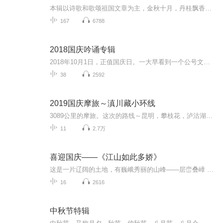
本辑以诗歌和歌颂祖国文章为主，金秋十月，丹桂飘香，在这个充满丰收喜悦的季节里，我们满怀激动和自豪，迎来了中华人民共和国76周年华诞。这不仅是一个庄重的纪念日，更是全体中华儿女共同欢庆的盛大的节日，承载着深厚的民族情感和历史意义.
167
6788
2018国庆吟诵专辑
2018年10月1日，正值国庆日。一大早看到一个公号文章，正是文天祥的《己卯十月一日至燕越五日罹狴犴有感而赋》。当然，彼十一非当今的十一。不过数字的巧合还是让人感触，今天拿来读一读，体味一番历史英杰的民族情怀，恰也当时。 根据诗题来看，这组诗是写于十月一日至十月五日之间，是文天祥被俘之后所作，这些诗作不仅有凛凛正气，更也能看的到他百端交集的复杂情感。另一首于右任先生的《望大陆》，微信公号有称《望乡》，一句“山之上国之殇”荡气回肠，一并兴起拿来读了一读。仓促间多有瑕疵...
38
2592
2019国庆摩旅～滇川藏小环线
3089公里的摩旅。这次的路线～昆明，攀枝花，泸沽湖，香格里拉，乡城，理塘，芒康，德钦，丙中洛，大理，昆明。
11
2.7万
喜迎国庆——《江山如此多娇》
这是一片辽阔的土地，有巍峨秀丽的山峰——层峦叠嶂 ；这是一片广袤的土地，有奔流不息的江河——百折不回 ；这是一片富饶的土地，有波涛澎湃的大海——深邃无垠； 这是一片神奇的土地，千年运河、万里长城 。江山如此多娇，文明如此灿烂！这是我的祖国，瞰祖国大好河山，品中华人文之美！
16
2616
中秋节特辑