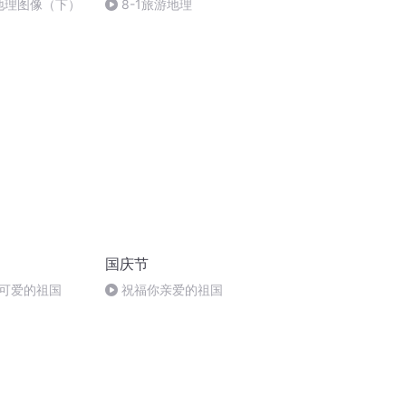
一 地理图像（下）
8-1旅游地理
国庆节
可爱的祖国
祝福你亲爱的祖国