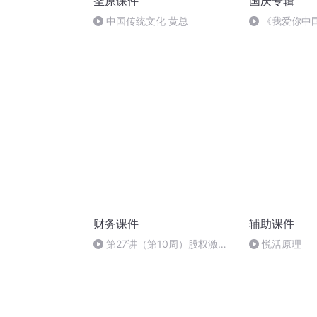
圣原课件
国庆专辑
中国传统文化 黄总
《我爱你中
财务课件
辅助课件
第27讲（第10周）股权激励
悦活原理
给你带上“金手铐”：股权激励