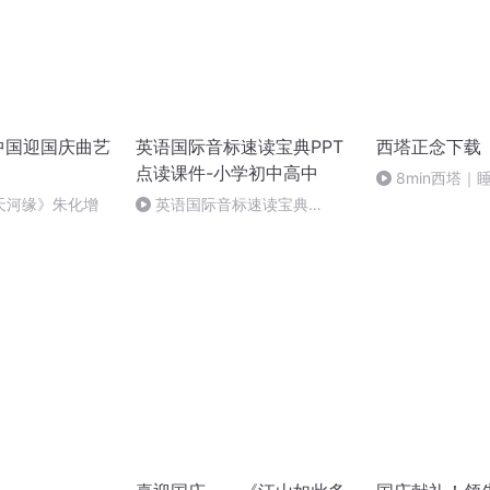
世中国迎国庆曲艺
英语国际音标速读宝典PPT
西塔正念下载
点读课件-小学初中高中
8min西塔｜
冥想
天河缘》朱化增
英语国际音标速读宝典
（2022版）速学48个音标