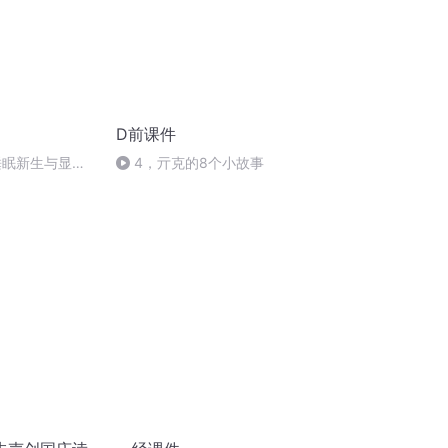
D前课件
睡眠新生与显化
4，亓克的8个小故事