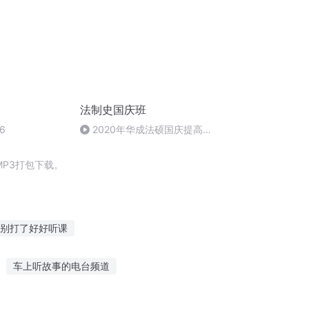
法制史国庆班
6
2020年华成法硕国庆提高班
法制史马志冰 (12)
P3打包下载。
别打了好好听课
你一万载
千载世界
灵异事件之连载篇
车上听故事的电台频道
辈的故事
听故事的啾啾怎么画