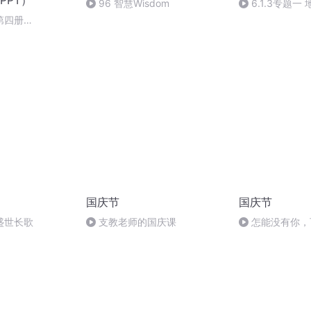
PPT）
96 智慧Wisdom
6.1.3专题
第四册
 skills (14'04''
国庆节
国庆节
盛世长歌
支教老师的国庆课
怎能没有你，