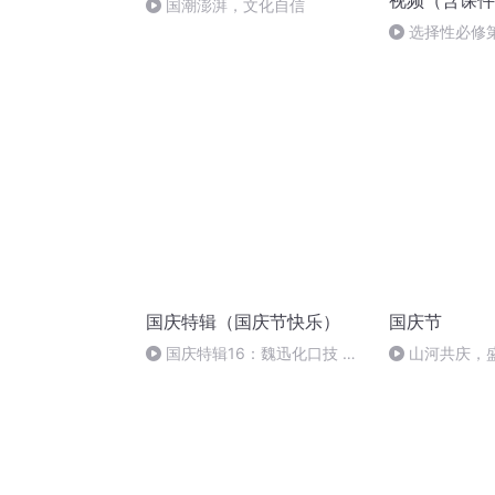
视频（含课件
国潮澎湃，文化自信
选择性必修
B4U1_Integrated
sunrise)
国庆特辑（国庆节快乐）
国庆节
国庆特辑16：魏迅化口技 二
山河共庆，
胡 东方红+一般唱法和原生态