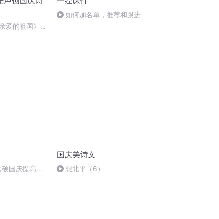
先声创国庆诗
一经课件
如何加名单，推荐和跟进
亲爱的祖国》温
国庆美诗文
成法硕国庆提高班
想北平（6）