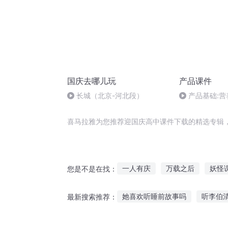
国庆去哪儿玩
产品课件
长城（北京-河北段）
产品基础:
提升
喜马拉雅为您推荐迎国庆高中课件下载的精选专辑
一人有庆
万载之后
妖怪
您是不是在找：
中国灵异事件之重庆红衣男孩
她喜欢听睡前故事吗
听李伯
最新搜索推荐：
高中生灵异事件簿
以剑载道
夜听带字幕的故事
明星讲粤