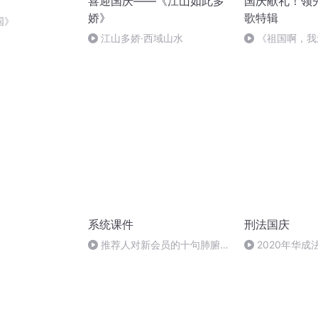
喜迎国庆——《江山如此多
国庆献礼！领
娇》
歌特辑
国》
江山多娇·西域山水
《祖国啊，我
婉
系统课件
刑法国庆
推荐人对新会员的十句肺腑之
2020年华
言（181-182页）
刑法陈 (26)