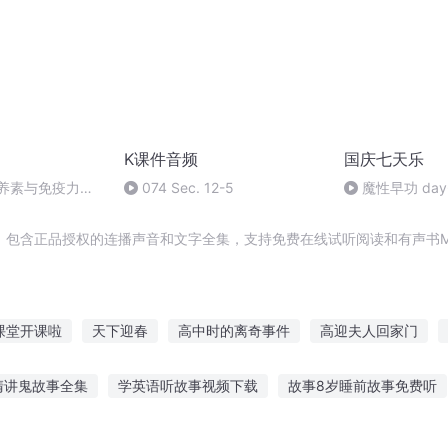
K课件音频
国庆七天乐
营养素与免疫力的
074 Sec. 12-5
魔性早功 day
，包含正品授权的连播声音和文字全集，支持免费在线试听阅读和有声书M
课堂开课啦
天下迎春
高中时的离奇事件
高迎夫人回家门
庆云传奇
九命载歌
重庆儿女
抗战之我是特高课课长
爱
清讲鬼故事全集
学英语听故事视频下载
故事8岁睡前故事免费听
梦游万载
好好上课行不行
大庆皇太子
语故事睡前听
听9岁儿童睡前故事
女朋友叫讲故事听
听老前