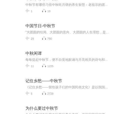
中秋节有哪些习俗中秋吃月饼的养生智慧：老祖宗的团圆密码全藏在这张饼里 （开篇先抛个灵魂拷问）您有没有想过，为什么中秋节非得跟月饼死磕？就像现代人追剧必须配奶茶，古人赏月手里不攥块月饼就跟缺了充电宝似的浑身不自在。今天咱们就扒一扒这块油...
1
10
中国节日-中秋节
“大团圆的结局、大团圆的意向、大团圆的人生理想，是中国文化的情结……”正因为圆满的月亮，与人间情感生活有了这样密不可分的联系，我们的诗人才会发出“月是故乡明”的感慨。在一年的时序中，中秋节所在的是秋季中期，天气不冷不热，白昼与夜晚均等，...
29
790
中秋闲谭
每每提起中秋节，便不自觉地默诵与月亮相关的诗句和故事来，因为中秋节里还有一个与月亮相关的美丽的传说呢！ 美丽的嫦娥姑娘和可爱的小玉兔就在月亮的广寒宫里住着，特别是在中秋节这天晚上，当一轮满月悄悄的挂在天边时，在广寒宫里、美丽的嫦娥姑娘抱着可爱的小玉兔就开活动起来，当我们与家人一起围聚在丰盛的晚餐桌旁、吃着丰盛的水果和共享月饼美食、不经意间抬头仰望天上的满月时，有眼亮的小朋友就会大叫起来：”哦，天哪，我看到月亮里面的嫦娥姐姐了，她还抱着个可爱的小兔兔和大家打招呼呢“！..… 中秋的传说和故事、闲谭古今梦落花，一起嗨聊吧...
11
1225
记住乡愁——中秋节
《记住乡愁——留给孩子们的中国民俗文化》是以我国民俗事象的精彩节点为圆心，广泛地辐射民俗生活的方方面面，资料翔实、梳理系统，具有很高的文化史料价值和现实意义，对于长期忽视生活中的优秀传统文化活态传承的倾向是一种矫正。...
5
2729
为什么要过中秋节