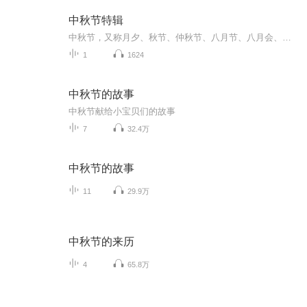
中秋节特辑
中秋节，又称月夕、秋节、仲秋节、八月节、八月会、追月节、玩月节、拜月节、女儿节或团圆节，是流行于中国众多民族与汉字文化圈诸国的传统文化节日，时在农历八月十五；因其恰值三秋之半，故名，也有些地方将中秋节定在八月十六。[1-2] 中秋节始于唐朝...
1
1624
中秋节的故事
中秋节献给小宝贝们的故事
7
32.4万
中秋节的故事
11
29.9万
中秋节的来历
4
65.8万