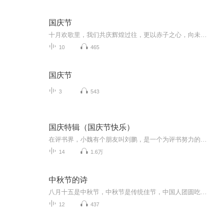
国庆节
十月欢歌里，我们共庆辉煌过往，更以赤子之心，向未来书写滚烫的誓言——这盛世，值得我们以热爱相拥。
10
465
国庆节
3
543
国庆特辑（国庆节快乐）
在评书界，小魏有个朋友叫刘鹏，是一个为评书努力的小伙子。在2021年国庆期间，他想弄个特辑，便烦劳我给他录个爱国题材的评书小段儿。这种事情，不是特殊情况，小魏一般不会拒绝，也就给其录了一个《鲁迅踢鬼》，等他传完，我再传到我的专辑里。另外，小...
14
1.6万
中秋节的诗
八月十五是中秋节，中秋节是传统佳节，中国人团圆吃月饼的日子，这个节日自古就有，所以留下了不少关于中秋节的诗
12
437