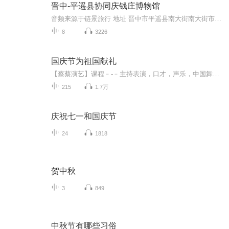
晋中-平遥县协同庆钱庄博物馆
音频来源于链景旅行 地址 晋中市平遥县南大街南大街市楼旁边 票价描述 包含在平遥古城门票内。 开放时间 全天 乘车信息 位于古城南大街，在古城内可以步行到达。
8
3226
国庆节为祖国献礼
【蔡蔡演艺】课程﹣-﹣主持表演，口才，声乐，中国舞，民族舞。独特的小舞台，专业的录音棚，每一位同学都能成为优秀的小明星。独特的教学模式，轻松上课，快乐学习！知名主持人，舞蹈家，高级教师任职授课！江南总校：河沟街42号三楼 18545856430江北分校...
215
1.7万
庆祝七一和国庆节
24
1818
贺中秋
3
849
中秋节有哪些习俗