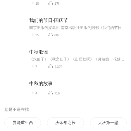
10
1万
我们的节日-国庆节
南京出版传媒集团·南京出版社出版的图书《我们的节日》通过对中国节日文化和节日意义进行深度的挖掘，面向青少年群体构建独具特色的栏目内容，以此丰富春节、元宵节、清明节、端午节、七夕节、中秋节、重阳节等传统节日；六一节、教师节、国庆节等新兴节日的文化内涵和表现形式。促进青少年形成新的节日习俗，提升节日仪式感、认同感。音频作品由金陵朗读者联盟志愿者朗诵，南京音像出版社、金陵图书馆联合制作。
35
8076
中秋歌谣
《水仙子》《秋之仙子》《山居秋暝》《月姑娘，花姑娘》《月儿圆圆》《秋风吹吹》
7
4.3万
中秋的故事
4
716
您是不是在找：
异能重生西门庆
庆余年之长歌行
大庆第一恶