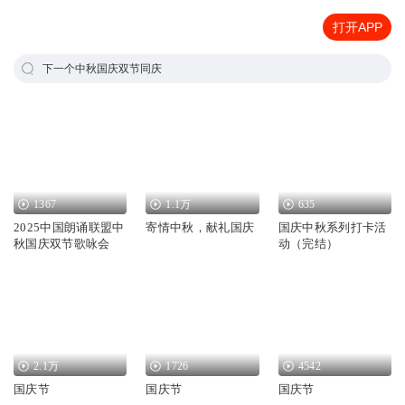
打开APP
下一个中秋国庆双节同庆
1367
1.1万
635
2025中国朗诵联盟中
寄情中秋，献礼国庆
国庆中秋系列打卡活
秋国庆双节歌咏会
动（完结）
2.1万
1726
4542
国庆节
国庆节
国庆节