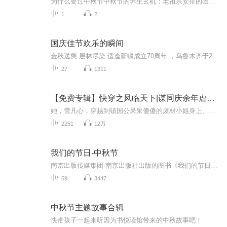
为什么要过中秋节中秋节的养生玄机：老祖宗安排的团圆节，暗藏多少健康密码？ 朋友，你有没有发现，中秋节就像被设置在年度日程表上的一个强制“系统更新”？平时工作群里静如死水，这天突然集体复活，连失联十年的前同事都能蹦出来发句“中秋快乐”。...
1
2
国庆佳节欢乐的瞬间
金秋送爽 层林尽染 适逢新疆成立70周年 ，乌鲁木齐于2025年9月23日迎来党中央和习大大带领的慰问团。新疆各族群众欢欣鼓舞，热烈欢迎。
27
1311
【免费专辑】快穿之凤临天下|谋同庆余年虐同墨雨云间
她，雪凡心，穿越到镇国公呆呆傻傻的废材小姐身上。当丑颜褪去，她的绝色容姿，她的万丈光芒，凤惊天下。 他，夜九觞，一身白衣，被雪凡心的血唤醒。 神秘莫测的九皇叔，够冷酷够霸道够腹黑，自从发现了一个有趣的小东西，从此开始他天上地下的漫漫追妻之...
2251
12万
我们的节日-中秋节
南京出版传媒集团·南京出版社出版的图书《我们的节日》通过对中国节日文化和节日意义进行深度的挖掘，面向青少年群体构建独具特色的栏目内容，以此丰富春节、元宵节、清明节、端午节、七夕节、中秋节、重阳节等传统节日；六一节、教师节、国庆节等新兴节日的文化内涵和表现形式。促进青少年形成新的节日习俗，提升节日仪式感、认同感。音频作品由金陵朗读者联盟志愿者朗诵，南京音像出版社、金陵图书馆联合制作。
59
3447
中秋节主题故事合辑
快带孩子一起来听因为书悦读馆带来的中秋故事吧！