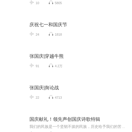
10
5805
庆祝七一和国庆节
24
1818
张国庆|穿越牛熊
91
4.2万
张国庆|舆论战
22
4713
国庆献礼！领先声创国庆诗歌特辑
我们的民族是一个坚韧不拔的民族，历史给予我们的苦难都变成了闪着金光的勋章！我们的国家是一个龙腾虎跃的国家，那条巨龙正以不可阻挡之势崛起于神奇的东方！------------------------------------------------值此祖国70周年华诞之际，领先声创以诗歌向祖国献礼！用我们的声音、用我们的热血、用我们的灵魂诵读经典爱国篇章，歌颂我们的祖国！永远繁荣富强！