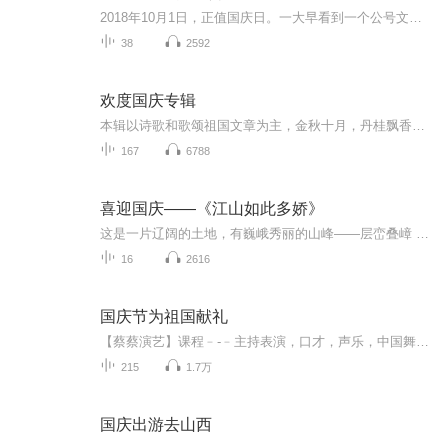
2018年10月1日，正值国庆日。一大早看到一个公号文章，正是文天祥的《己卯十月一日至燕越五日罹狴犴有感而赋》。当然，彼十一非当今的十一。不过数字的巧合还是让人感触，今天拿来读一读，体味一番历史英杰的民族情怀，恰也当时。 根据诗题来看，这组诗是写于十月一日至十月五日之间，是文天祥被俘之后所作，这些诗作不仅有凛凛正气，更也能看的到他百端交集的复杂情感。另一首于右任先生的《望大陆》，微信公号有称《望乡》，一句“山之上国之殇”荡气回肠，一并兴起拿来读了一读。仓促间多有瑕疵...
38
2592
欢度国庆专辑
本辑以诗歌和歌颂祖国文章为主，金秋十月，丹桂飘香，在这个充满丰收喜悦的季节里，我们满怀激动和自豪，迎来了中华人民共和国76周年华诞。这不仅是一个庄重的纪念日，更是全体中华儿女共同欢庆的盛大的节日，承载着深厚的民族情感和历史意义.
167
6788
喜迎国庆——《江山如此多娇》
这是一片辽阔的土地，有巍峨秀丽的山峰——层峦叠嶂 ；这是一片广袤的土地，有奔流不息的江河——百折不回 ；这是一片富饶的土地，有波涛澎湃的大海——深邃无垠； 这是一片神奇的土地，千年运河、万里长城 。江山如此多娇，文明如此灿烂！这是我的祖国，瞰祖国大好河山，品中华人文之美！
16
2616
国庆节为祖国献礼
【蔡蔡演艺】课程﹣-﹣主持表演，口才，声乐，中国舞，民族舞。独特的小舞台，专业的录音棚，每一位同学都能成为优秀的小明星。独特的教学模式，轻松上课，快乐学习！知名主持人，舞蹈家，高级教师任职授课！江南总校：河沟街42号三楼 18545856430江北分校...
215
1.7万
国庆出游去山西