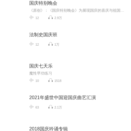
国庆特别晚会
《原创》：《国庆特别晚会》为展现国庆的喜庆与祖国的深情我将以具体的场景切入从清晨升旗的庄严到街头巷尾的欢庆到历史与当下的交融，用优美的笔触传递对祖国的热爱与自豪！用诗歌和情感美文形式，歌颂祖国的繁荣富强，祝人民幸福安康！
12
2.9万
法制史国庆班
12
1万
国庆七天乐
魔性早功练习
10
1518
2021年盛世中国迎国庆曲艺汇演
63
2.1万
2018国庆吟诵专辑