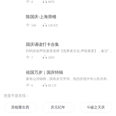
8
6076
陈国庆-上海滑稽
149
126.8万
国庆诵读打卡合集
扫码添加声悦童星老师【造梦者文化-声悦童星】，备注“诵读打卡”报名，已添加好友的，直接发送“诵读打卡”报名，报名成功后进入社群。
7
2303
祖国万岁｜国庆特辑
家有山河锦绣，国有岁月芳华。热烈庆祝中华人民共和国成立73周年！
6
82.1万
您是不是在找：
异能重生西门庆
庆元纪年
斗破之天庆焰火