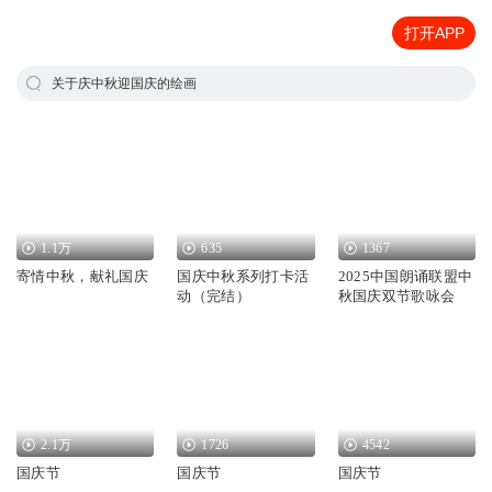
打开APP
关于庆中秋迎国庆的绘画
1.1万
635
1367
寄情中秋，献礼国庆
国庆中秋系列打卡活
2025中国朗诵联盟中
动（完结）
秋国庆双节歌咏会
2.1万
1726
4542
国庆节
国庆节
国庆节