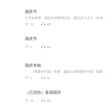
国庆节
十月欢歌里，我们共庆辉煌过往，更以赤子之心，向未来书写滚烫的誓言——这盛世，值得我们以热爱相拥。
10
465
国庆节
3
543
国庆专辑
《我爱你中国》作者：凝嫣心语我爱你中国！我爱你春天蓬勃的秧苗；我爱你秋日金黄的硕果。我爱你中国！我爱你青松气质，我爱你红梅品格！我爱你家乡的甜蔗好像乳汁滋润着我的心窝。我爱你中国，我要把最美的歌儿献给你，我的母亲我的祖国。我爱你中国，我爱...
1
78
（已完结）喜迎国庆
16
406