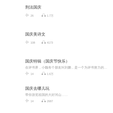
刑法国庆
26
1.7万
国庆美诗文
108
4173
国庆特辑（国庆节快乐）
在评书界，小魏有个朋友叫刘鹏，是一个为评书努力的小伙子。在2021年国庆期间，他想弄个特辑，便烦劳我给他录个爱国题材的评书小段儿。这种事情，不是特殊情况，小魏一般不会拒绝，也就给其录了一个《鲁迅踢鬼》，等他传完，我再传到我的专辑里。另外，小...
14
1.6万
国庆去哪儿玩
带你游览祖国的大好河山……
14
2687