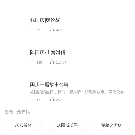
张国庆|舆论战
22
4713
陈国庆-上海滑稽
149
126.8万
国庆主题故事合辑
祖国妈妈生日，我们一起来听一听系列故事。不仅仅有《我的祖国》，还有红军故事，也有关于战争的故事，让大家体会到和平年代的不易。
12
2600
您是不是在找：
庆云传奇
庆阳成长手札
穿越之大庆帝国