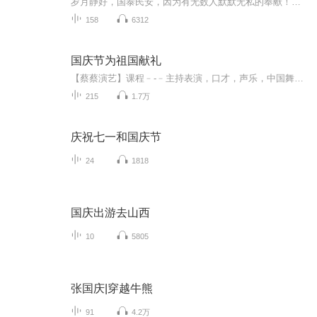
岁月静好，国泰民安，因为有无数人默默无私的奉献！铭记在心，感恩颂扬！
158
6312
国庆节为祖国献礼
【蔡蔡演艺】课程﹣-﹣主持表演，口才，声乐，中国舞，民族舞。独特的小舞台，专业的录音棚，每一位同学都能成为优秀的小明星。独特的教学模式，轻松上课，快乐学习！知名主持人，舞蹈家，高级教师任职授课！江南总校：河沟街42号三楼 18545856430江北分校...
215
1.7万
庆祝七一和国庆节
24
1818
国庆出游去山西
10
5805
张国庆|穿越牛熊
91
4.2万