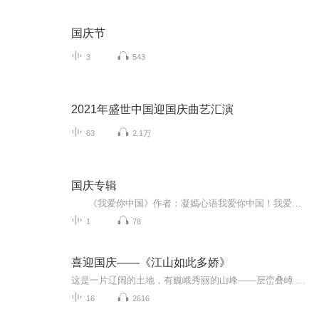
国庆节
3
543
2021年盛世中国迎国庆曲艺汇演
63
2.1万
国庆专辑
《我爱你中国》作者：凝嫣心语我爱你中国！我爱你春天蓬勃的秧苗；我爱你秋日金黄的硕果。我爱你中国！我爱你青松气质，我爱你红梅品格！我爱你家乡的甜蔗好像乳汁滋润着我的心窝。我爱你中国，我要把最美的歌儿献给你，我的母亲我的祖国。我爱你中国，我爱...
1
78
喜迎国庆——《江山如此多娇》
这是一片辽阔的土地，有巍峨秀丽的山峰——层峦叠嶂 ；这是一片广袤的土地，有奔流不息的江河——百折不回 ；这是一片富饶的土地，有波涛澎湃的大海——深邃无垠； 这是一片神奇的土地，千年运河、万里长城 。江山如此多娇，文明如此灿烂！这是我的祖国，瞰祖国大好河山，品中华人文之美！
16
2616