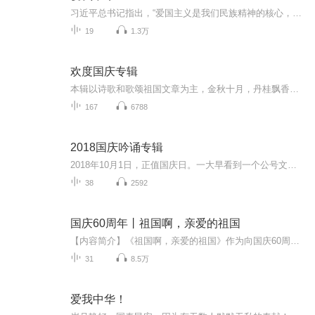
习近平总书记指出，“爱国主义是我们民族精神的核心，是中华民族团结奋斗、自强不息的精神纽带”，“对新时代中国青年来说，热爱祖国是立身之本、成才之基”。在新中国成立七十周年之际，北京航空航天大学人文社会科学学院知行学习电台特推出“爱我中华”...
19
1.3万
欢度国庆专辑
本辑以诗歌和歌颂祖国文章为主，金秋十月，丹桂飘香，在这个充满丰收喜悦的季节里，我们满怀激动和自豪，迎来了中华人民共和国76周年华诞。这不仅是一个庄重的纪念日，更是全体中华儿女共同欢庆的盛大的节日，承载着深厚的民族情感和历史意义.
167
6788
2018国庆吟诵专辑
2018年10月1日，正值国庆日。一大早看到一个公号文章，正是文天祥的《己卯十月一日至燕越五日罹狴犴有感而赋》。当然，彼十一非当今的十一。不过数字的巧合还是让人感触，今天拿来读一读，体味一番历史英杰的民族情怀，恰也当时。 根据诗题来看，这组诗是写于十月一日至十月五日之间，是文天祥被俘之后所作，这些诗作不仅有凛凛正气，更也能看的到他百端交集的复杂情感。另一首于右任先生的《望大陆》，微信公号有称《望乡》，一句“山之上国之殇”荡气回肠，一并兴起拿来读了一读。仓促间多有瑕疵...
38
2592
国庆60周年丨祖国啊，亲爱的祖国
【内容简介】《祖国啊，亲爱的祖国》作为向国庆60周年献礼的重点出版物，由当代著名诗人、河北省作家协会副主席、《诗选刊》杂志主编郁葱担任主编；由中央人民广播电台著名播音指导方明、雅坤和著名朗诵艺术家瞿弦和、张筠英联袂朗诵，倾情演绎。祖国，如...
31
8.5万
爱我中华！