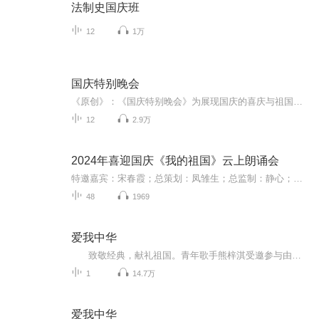
法制史国庆班
12
1万
国庆特别晚会
《原创》：《国庆特别晚会》为展现国庆的喜庆与祖国的深情我将以具体的场景切入从清晨升旗的庄严到街头巷尾的欢庆到历史与当下的交融，用优美的笔触传递对祖国的热爱与自豪！用诗歌和情感美文形式，歌颂祖国的繁荣富强，祝人民幸福安康！
12
2.9万
2024年喜迎国庆《我的祖国》云上朗诵会
特邀嘉宾：宋春霞；总策划：凤雏生；总监制：静心；总导演：化虹；执行总监：莺子；主持人：静心 化虹
48
1969
爱我中华
致敬经典，献礼祖国。青年歌手熊梓淇受邀参与由国家音乐产业基地主办、无限星空音乐集团承办的“我和我的祖国——音为有你”献礼新中国成立70周年主题音乐活动，献唱一首经典歌曲《爱我中华》来表达自己对祖国的敬爱之情。歌曲旋律活泼轻快，呈现中华儿女载歌载舞，团结友爱的祥和情景。《爱我中华》是为第四届中国少数民族运动会创作的会歌。歌曲采用广西、云南等地少数民族音乐的音调，极具灵动性和跳跃性，配以朗朗上口的歌词，深受大众喜爱。整首歌一气呵成，具有强烈的民族自豪感，是一首广为传唱...
1
14.7万
爱我中华