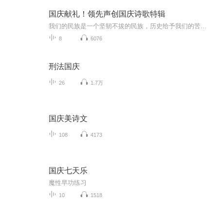
国庆献礼！领先声创国庆诗歌特辑
我们的民族是一个坚韧不拔的民族，历史给予我们的苦难都变成了闪着金光的勋章！我们的国家是一个龙腾虎跃的国家，那条巨龙正以不可阻挡之势崛起于神奇的东方！------------------------------------------------值此祖国70周年华诞之际，领先声创以诗歌向祖国献礼！用我们的声音、用我们的热血、用我们的灵魂诵读经典爱国篇章，歌颂我们的祖国！永远繁荣富强！
8
6076
刑法国庆
26
1.7万
国庆美诗文
108
4173
国庆七天乐
魔性早功练习
10
1518