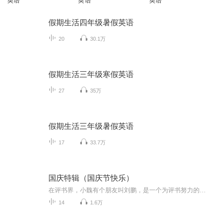
英语
英语
英语
假期生活四年级暑假英语
20
30.1万
假期生活三年级寒假英语
27
35万
假期生活三年级暑假英语
17
33.7万
国庆特辑（国庆节快乐）
在评书界，小魏有个朋友叫刘鹏，是一个为评书努力的小伙子。在2021年国庆期间，他想弄个特辑，便烦劳我给他录个爱国题材的评书小段儿。这种事情，不是特殊情况，小魏一般不会拒绝，也就给其录了一个《鲁迅踢鬼》，等他传完，我再传到我的专辑里。另外，小...
14
1.6万