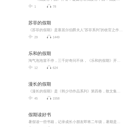
1
78
苏菲的假期
《苏菲的假期》是塞居尔伯爵夫人“苏菲系列”的收官之作，讲述了苏菲、玛格丽特、卡米耶等“小淑女”和保罗、让、莱昂等“小绅士”在暑假里发生的种种。在这个悠长假期里，男孩和女孩们一起学习、玩耍、冒险，共同体验了重逢的喜悦和离别的悲伤，上演了一...
29
1449
乐和的假期
淘气泡泡冒不停，三千好奇问不休，《乐和的假期》开始咯！快来跟着乐和一起，国学池里打滚，故事屋中做梦，滑滑梯上品尝科学芝士吧！
12
624
漫长的假期
《漫长的假期》是《韩少功作品系列》第四卷，散文集。四十五篇散文，分为“远方”、“留痕”、“背影”三部分。《走亲戚》获1996年度福建文学奖。《笑的遗产》获1992年度《中国作家》散文奖。
45
1558
假期读好书
暑假读一些书籍，记录成长小朋友即将二年级，暑期是阅读的黄金期。老师要求孩子继续用朗读的方式进行阅读，逐渐克服错字漏字多字等不良阅读习惯。那么我们索性将每天的阅读内容系统化以音频的形式进行保存，将孩子的成长记录。每则内容都是第一次通读，不...