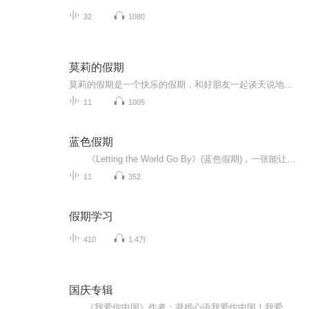
32
1080
莫莉的假期
莫莉的假期是一个快乐的假期，和好朋友一起谈天说地，一起进行一次华丽的冒险，一起去偶像的书店打工……可是，这个暑假与以前又有点不同，感觉大家一下子都长大了，有了这样那样的烦恼和秘密。妈妈的爱有时会觉得是种甜蜜的负担，与好朋友的相处彼此温暖又彼此伤害，心里藏着一个关于男孩子的秘密……看来，没有烦恼的成长，那是到不了的彼岸……
11
1005
蓝色假期
《Letting the World Go By》(蓝色假期)，一张能让你心境平和，怡情悦性的发烧美乐，由世界著名的发烧名厂Real Music录制，多位新纪元音乐名家：钢琴家Kevin Kern，Danny Wright，Berward Koch，吉他手Govi，竖琴家Hilary Stagg等，倾情演奏十一首醉人...
11
352
假期学习
410
1.4万
国庆专辑
《我爱你中国》作者：凝嫣心语我爱你中国！我爱你春天蓬勃的秧苗；我爱你秋日金黄的硕果。我爱你中国！我爱你青松气质，我爱你红梅品格！我爱你家乡的甜蔗好像乳汁滋润着我的心窝。我爱你中国，我要把最美的歌儿献给你，我的母亲我的祖国。我爱你中国，我爱...