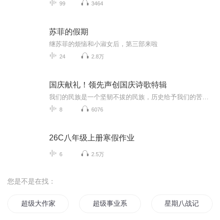
99
3464
苏菲的假期
继苏菲的烦恼和小淑女后，第三部来啦
24
2.8万
国庆献礼！领先声创国庆诗歌特辑
我们的民族是一个坚韧不拔的民族，历史给予我们的苦难都变成了闪着金光的勋章！我们的国家是一个龙腾虎跃的国家，那条巨龙正以不可阻挡之势崛起于神奇的东方！------------------------------------------------值此祖国70周年华诞之际，领先声创以诗歌向祖国献礼！用我们的声音、用我们的热血、用我们的灵魂诵读经典爱国篇章，歌颂我们的祖国！永远繁荣富强！
8
6076
26C八年级上册寒假作业
6
2.5万
您是不是在找：
超级大作家
超级事业系统
星期八战记