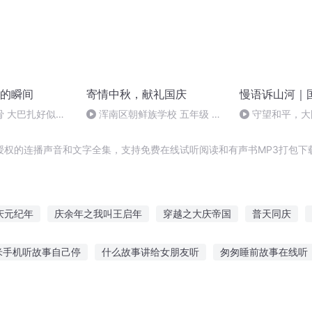
的瞬间
寄情中秋，献礼国庆
慢语诉山河｜
骨 大巴扎好似温
浑南区朝鲜族学校 五年级 孙
守望和平，大
多永
授权的连播声音和文字全集，支持免费在线试听阅读和有声书MP3打包下
庆元纪年
庆余年之我叫王启年
穿越之大庆帝国
普天同庆
破之天庆焰火
快穿之吉庆有余
水浒西门庆
庆余年之长歌行
米手机听故事自己停
什么故事讲给女朋友听
匆匆睡前故事在线听
安庆年记事
事哪里听最好听
叮咚表白故事在线听
故事你慢慢听文案句子