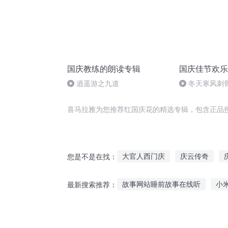
国庆教练的朗读专辑
国庆佳节欢乐
逍遥游之九道
冬天寒风刺
暖的春天
喜马拉雅为您推荐红国庆花的精选专辑，包含正品
大官人西门庆
庆云传奇
您是不是在找：
一人有庆
大庆皇太子
斗
故事网站睡前故事在线听
小
最新搜索推荐：
庆之的野望
重生西门庆
转转恐怖故事在线听
粤语故