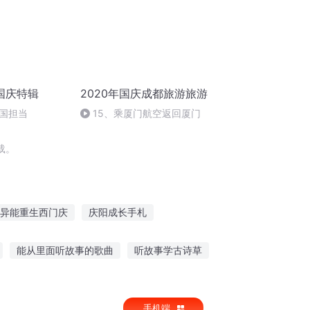
国庆特辑
2020年国庆成都旅游旅游
国担当
15、乘厦门航空返回厦门
载。
异能重生西门庆
庆阳成长手札
重生之西门庆
大庆第一恶
嘉庆皇帝
能从里面听故事的歌曲
听故事学古诗草
抖音故事怎么进去听
幼儿园听故事歌曲
手机端