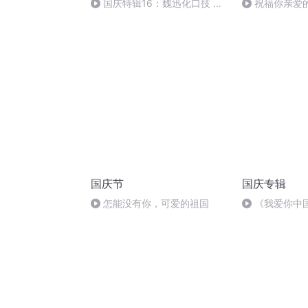
国庆特辑16：魏迅化口技 二
祝福你亲爱
胡 东方红+一般唱法和原生态
国庆节
国庆专辑
怎能没有你，可爱的祖国
《我爱你中