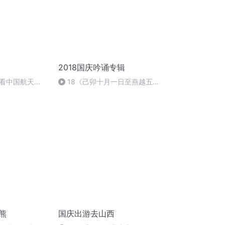
2018国庆吟诵专辑
看中国航天
18《己卯十月一日至燕越五
日罹狴犴有感而赋》组律18首
文天祥 自由吟诵
熊
国庆出游去山西