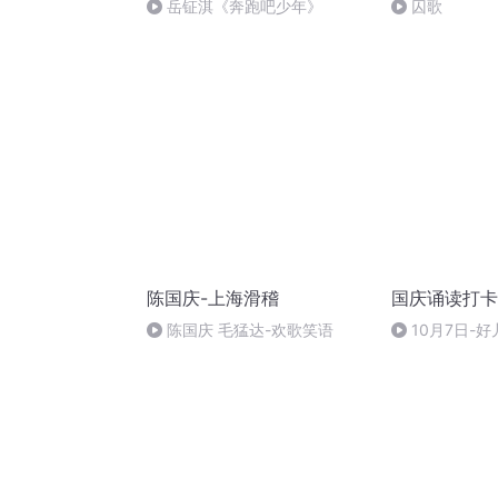
岳钲淇《奔跑吧少年》
囚歌
陈国庆-上海滑稽
国庆诵读打卡
陈国庆 毛猛达-欢歌笑语
10月7日-好