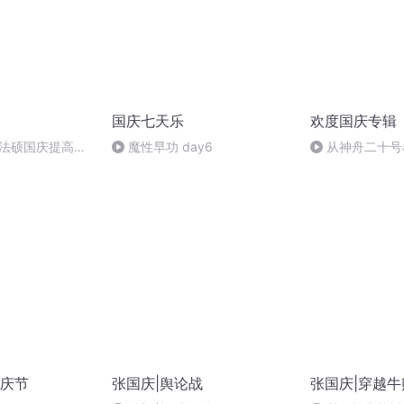
国庆七天乐
欢度国庆专辑
成法硕国庆提高班
魔性早功 day6
从神舟二十号
2)
的“隐形实力”
庆节
张国庆|舆论战
张国庆|穿越牛