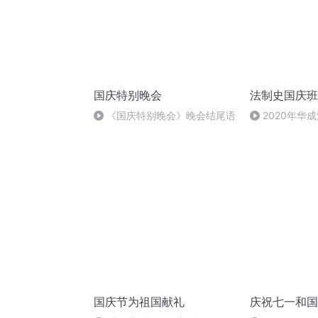
国庆特别晚会
法制史国庆班
《国庆特别晚会》晚会结尾语
2020年华
法制史马志冰 (1
国庆节为祖国献礼
庆祝七一和国