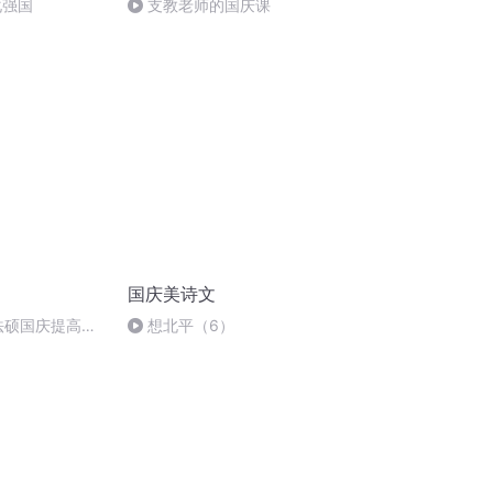
化强国
支教老师的国庆课
国庆美诗文
成法硕国庆提高班
想北平（6）