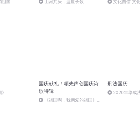
的祖国
山河共庆，盛世长歌
文化自信 文
国庆献礼！领先声创国庆诗
刑法国庆
歌特辑
国》
2020年华
刑法陈 (26)
《祖国啊，我亲爱的祖国》温
婉