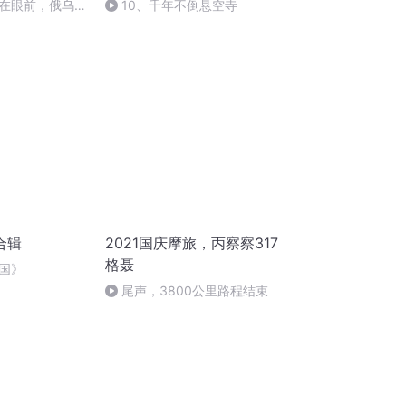
在眼前，俄乌冲
10、千年不倒悬空寺
将会如何发展？
合辑
2021国庆摩旅，丙察察317
格聂
国》
尾声，3800公里路程结束