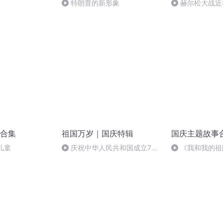
特朗普的新形象
赫尔松大战近
突的关键之战，
合集
祖国万岁｜国庆特辑
国庆主题故事
儿童
庆祝中华人民共和国成立73
《我和我的祖
周年 天安门广场举行升国旗仪式