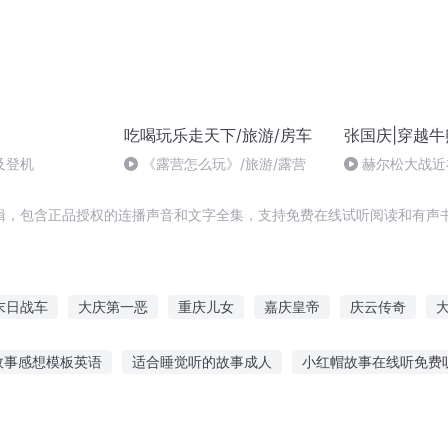
吃喝玩乐走天下/旅游/房车
张国庆|穿越牛
及登机
《露营怎么玩》/旅游/露营
赫尔松大战近
突的关键之战，
辑，包含正品授权的连播声音和文字全集，支持免费在线试听阅读和有声书
末日战车
大庆第一恶
重庆儿女
嘉庆皇帝
庆云传奇
穿越之大庆帝国
战车无双
庆余年之长歌行
安庆年记事
重
故事感想模板英语
适合睡觉听的故事成人
小红帽故事在线听免费
故事从小做人
给自己听的小故事
怎么引导幼儿认真听故事
走