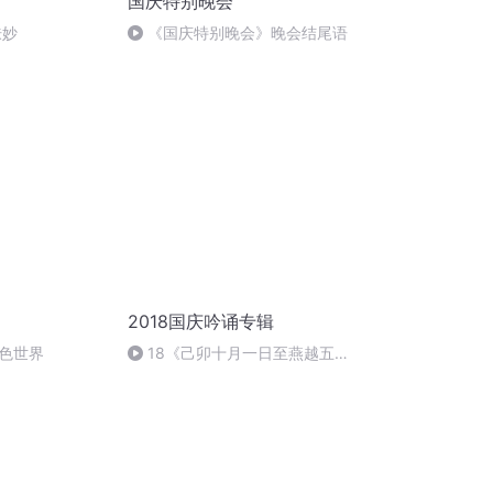
国庆特别晚会
肤妙
《国庆特别晚会》晚会结尾语
2018国庆吟诵专辑
色世界
18《己卯十月一日至燕越五
日罹狴犴有感而赋》组律18首
文天祥 自由吟诵