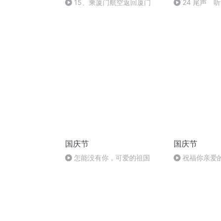
15、乘厦门航空返回厦门
24 尾声 
国庆节
国庆节
怎能没有你，可爱的祖国
祝福你亲爱