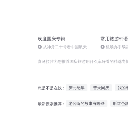
欢度国庆专辑
常用旅游韩语
从神舟二十号看中国航天
机场办手续
的“隐形实力”
喜马拉雅为您推荐国庆旅游用什么车好看的精选专
庆元纪年
普天同庆
我的
您是不是在找：
魔鬼神车之旅
一人有庆
老公听的故事有哪些
听红色
最新搜索推荐：
车手与明星
本少是车王
听书故事全部免费听
听中国