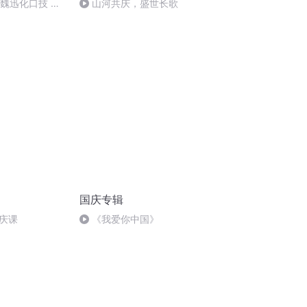
：魏迅化口技 二
山河共庆，盛世长歌
唱法和原生态
国庆专辑
庆课
《我爱你中国》