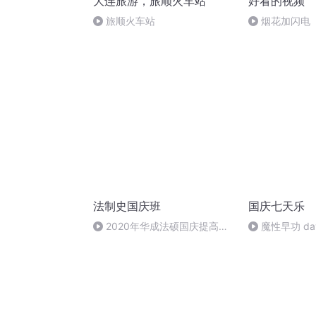
大连旅游，旅顺火车站
好看的视频
旅顺火车站
烟花加闪电
法制史国庆班
国庆七天乐
2020年华成法硕国庆提高班
魔性早功 da
法制史马志冰 (12)