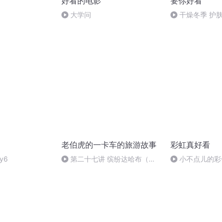
好看的电影
要你好看
大学问
干燥冬季 护
老伯虎的一卡车的旅游故事
彩虹真好看
y6
第二十七讲 缤纷达哈布（埃
小不点儿的彩
及篇）