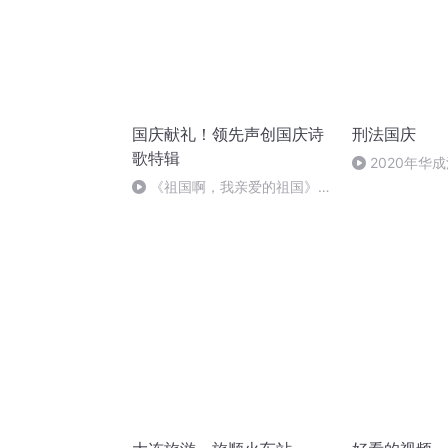
国庆献礼！领先声创国庆诗
刑法国庆
歌特辑
2020年华
刑法陈 (26)
《祖国啊，我亲爱的祖国》温
婉