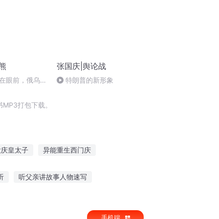
熊
张国庆|舆论战
在眼前，俄乌冲
特朗普的新形象
将会如何发展？
MP3打包下载。
大庆皇太子
异能重生西门庆
生之西门庆
庆阳成长手札
旅行机车
听
听父亲讲故事人物速写
进瓷都听名师讲故事
手机端