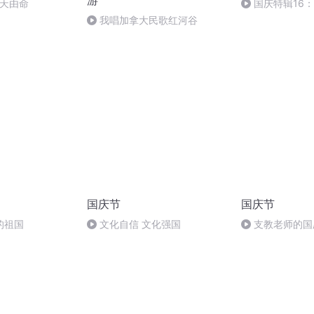
游
听天由命
国庆特辑16
胡 东方红+一般
我唱加拿大民歌红河谷
国庆节
国庆节
的祖国
文化自信 文化强国
支教老师的国