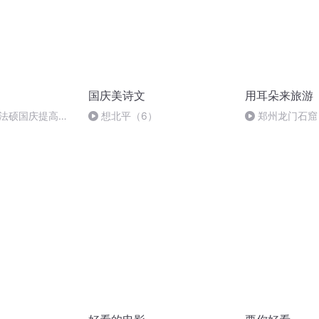
国庆美诗文
用耳朵来旅游
成法硕国庆提高班
想北平（6）
郑州龙门石窟