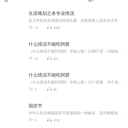
况
乐）
生涯规划之各专业情况
近几年职业生涯规划特别火爆，但是很多人其实并没有抓住职业生涯规划的核心。高中生想的是人生不应该是一片旷野吗？为什么要早早地就给自己设计一条弯弯曲曲的小路？家长想的是~我们的父辈是干一行爱一行，根本不用考虑这些问题。而现在的年轻人们是干一行...
23
1920
什么情况不能吃阿胶
《什么情况不能吃阿胶》专辑上线！11期干货，10期免费，带你避坑阿胶食用雷区。免费期涵盖10大禁忌场景，系统梳理，防坑指南。付费期《什么情况不能吃阿胶》深度解析，10篇精华文章重组，揭秘阿胶食用红线。中医爱好者、健康管理者必听，避坑不踩雷，科学...
12
331
什么情况不能吃阿胶
《什么情况不能吃阿胶》专辑上线！11个音频，10个免费，1个付费，带你彻底搞懂阿胶食用禁忌。免费音频系统梳理10大不能吃的情况，付费音频深度剖析，10篇精华文章组合，让你避坑不踩雷。中医爱好者、阿胶控必备，轻松get阿胶食用指南，健康生活不翻车！
2
26
国庆节
中华人民共和国国庆节是国家的一种象征，是伴随着国家的出现而出现的。让我们用诗歌朗诵歌颂祖国的繁荣富强，国泰民安。
8
1726