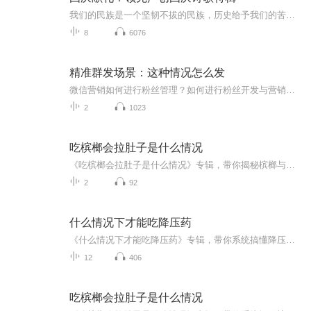
我们的民族是一个坚韧不拔的民族，历史给予我们的苦难都变成了闪着金光的勋章！我们的国家是一个龙腾虎跃的国家，那条巨龙正以不可阻挡之势崛起于神奇的东方！------------------------------------------------值此祖国70周年华诞之际，领先声创以诗歌向祖国献礼！用我们的声音、用我们的热血、用我们的灵魂诵读经典爱国篇章，歌颂我们的祖国！永远繁荣富强！
8
6076
精准群发场景：这种情况怎么发
微信营销如何进行粉丝管理？如何进行粉丝开发与营销？而且是用软件批量快速地实现，人可以不在现场在外面！
2
1023
吃槟榔会拉肚子是什么情况
《吃槟榔会拉肚子是什么情况》专辑，带你揭秘槟榔与拉肚子的神秘联系！11个音频，10个免费，1个付费，深度剖析。免费音频系统讲解，付费音频深入分析，助你轻松应对。别让槟榔拉肚子，成为你的困扰！快来听一听，健康生活不等待！
2
92
什么情况下才能吃降压药
《什么情况下才能吃降压药》专辑，带你系统搞懂降压药！10个免费音频，从症状识别到用药时机，手把手教你避坑。付费音频深入剖析，10篇干货文章组合，助你科学管理血压。别再傻傻吃药，先搞懂再行动，健康生活不迷茫！
12
406
吃槟榔会拉肚子是什么情况