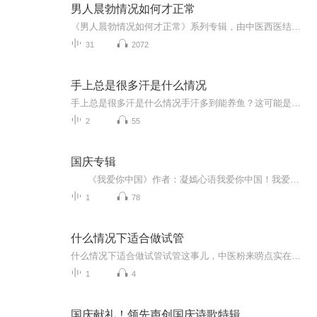
男人晨勃情况如何才正常
《男人晨勃情况如何才正常》系列专辑，由中医西医结合的医学专家撰写，教你掌握晨勃健康标准。健康管理师认证作者，以幽默风趣的语言，深入浅出解析男性生理现象。告别疑惑，轻松掌握晨勃真相，让你成为健康达人！快来一探究竟吧！男人必看 健康生活
31
2072
手上总是很多汗是什么情况
手上总是很多汗是什么情况手汗多到能养鱼？这可能是身体在给你发求救信号 握个手像刚洗完没擦，手机屏幕解锁十次失败九次，写字时纸张能浸出地图轮廓...这年头谁还没遇到过几个"水手"朋友？但您可能不知道，那些总在裤子上擦手心的尴尬时刻，其实是身体...
2
55
国庆专辑
《我爱你中国》作者：凝嫣心语我爱你中国！我爱你春天蓬勃的秧苗；我爱你秋日金黄的硕果。我爱你中国！我爱你青松气质，我爱你红梅品格！我爱你家乡的甜蔗好像乳汁滋润着我的心窝。我爱你中国，我要把最美的歌儿献给你，我的母亲我的祖国。我爱你中国，我爱...
1
78
什么情况下适合做试管
什么情况下适合做试管试管这事儿，中医粉来唠点实在的 总有人问我："你们中医是不是都反对试管啊？"——这话就跟问"广东人是不是都吃胡建人"一个道理。我们中医讲究的是"因人制宜"，今天咱就掰开了揉碎了说说，什么情况下您该认真考虑试管这条技术路线...
1
4
国庆献礼！领先声创国庆诗歌特辑