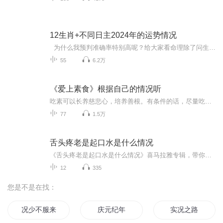
12生肖+不同日主2024年的运势情况
为什么我预判准确率特别高呢？给大家看命理除了问生辰，还会问居住的位置方位，时间其实只是一个刻度，一个代表你出生时接收到的能量的一个刻度，而这种能量不是一成不变的，随着你的变动，原来体内的能量会与外界进行一部分置换，注意是其中一部分进行...
55
6.2万
《爱上素食》根据自己的情况听
吃素可以长养慈悲心，培养善根。有条件的话，尽量吃素吧。素食营养非常容易被消化和吸收，肉食在胃中不易消化，甚至进至大肠时尚有大部分未消化或只是一半消化，因此肉食在大肠中腐化极盛，且多带毒性，对人体有害。这就是为什么吃完肉，感觉肚子胀，消化不好。
77
1.5万
舌头疼老是起口水是什么情况
《舌头疼老是起口水是什么情况》喜马拉雅专辑，带你揭秘口腔不适的秘密！11个音频，10个免费，1个付费，全方位解答你的疑惑。免费音频围绕舌头疼、口水横流，标题系统，干货满满。付费音频深入剖析，10篇系统文章，让你彻底了解病因。快来收听，告别口腔烦...
12
335
您是不是在找：
况少不服来战
庆元纪年
实况之路