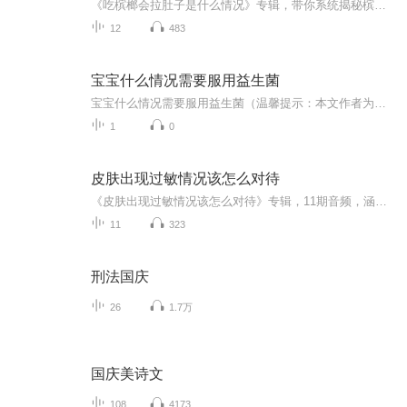
《吃槟榔会拉肚子是什么情况》专辑，带你系统揭秘槟榔与肠胃的奇妙反应。10个免费音频，逐一拆解吃槟榔拉肚子的原因、症状、预防等干货知识。付费音频深入剖析，10篇精华文章组合，为你全面解答。拒绝“网红”槟榔，守护健康肠胃，快来听一听！
12
483
宝宝什么情况需要服用益生菌
宝宝什么情况需要服用益生菌（温馨提示：本文作者为健康管理师而非执业医师，文中提及的益生菌使用方法仅供日常调理参考，若宝宝出现严重症状请及时就医）你家娃是不是经常撅着小嘴放连环屁，肚子鼓得像揣了个小西瓜？或者拉得比网红直播带货还频繁？别慌...
1
0
皮肤出现过敏情况该怎么对待
《皮肤出现过敏情况该怎么对待》专辑，11期音频，涵盖从日常护理到深入分析的全方位知识。10期免费音频，系统讲解过敏应对策略，轻松学懂；1期付费音频，深入剖析过敏根源，专业指导。无论你是过敏小白还是老手，这里都有你需要的答案！快来加入我们，一起...
11
323
刑法国庆
26
1.7万
国庆美诗文
108
4173