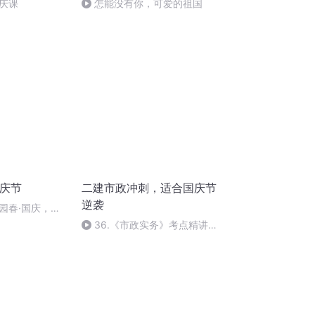
庆课
怎能没有你，可爱的祖国
国庆节
二建市政冲刺，适合国庆节
逆袭
园春·国庆，朗
36.《市政实务》考点精讲第
36节课_2020926212025