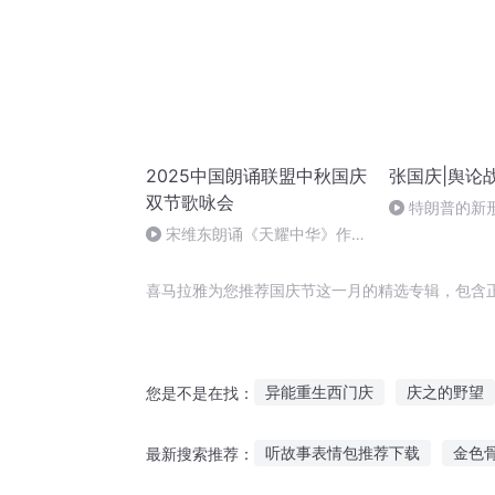
2025中国朗诵联盟中秋国庆
张国庆|舆论
双节歌咏会
特朗普的新
宋维东朗诵《天耀中华》作
者：碑林路人
喜马拉雅为您推荐国庆节这一月的精选专辑，包含
异能重生西门庆
庆之的野望
您是不是在找：
重庆儿女
重生之西门庆
听故事表情包推荐下载
金色
最新搜索推荐：
快斗与青子的情人节
嘉庆皇