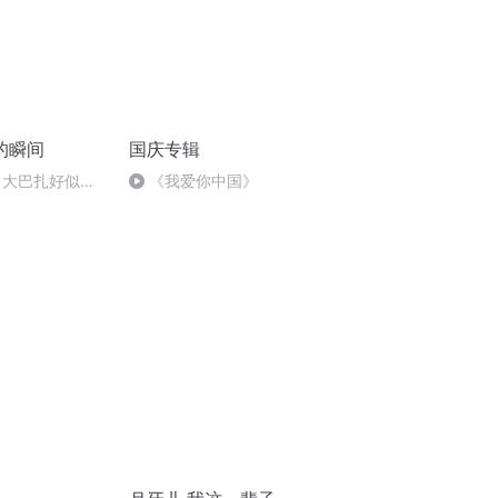
的瞬间
国庆专辑
 大巴扎好似温
《我爱你中国》