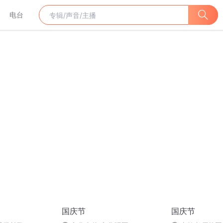
电台
国庆节
国庆节