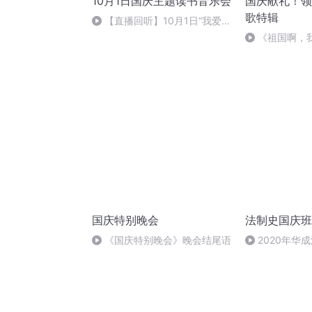
10月1日国庆主题读书音乐会
国庆献礼！领
歌特辑
【直播回听】10月1日“我爱你
中国”主题读书音乐会
《祖国啊，
婉
国庆特别晚会
法制史国庆班
《国庆特别晚会》晚会结尾语
2020年华
法制史马志冰 (1