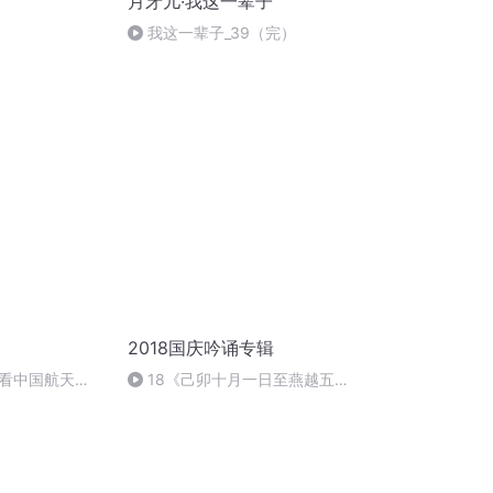
月牙儿·我这一辈子
我这一辈子_39（完）
2018国庆吟诵专辑
看中国航天
18《己卯十月一日至燕越五
日罹狴犴有感而赋》组律18首
文天祥 自由吟诵