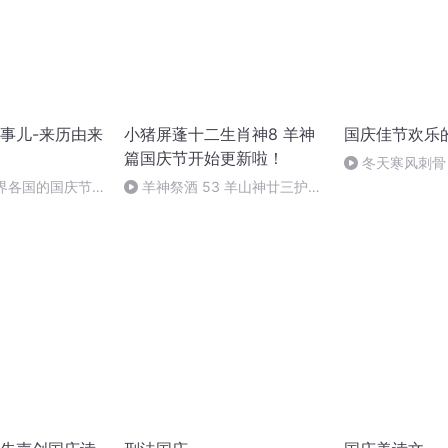
事儿-来历由来
小猪屏蓬十二生肖神8 羊神
国庆佳节欢乐
篇国庆节开始更新啦！
冬天寒风刺骨
暖的春天
世界各国的国庆节-
羊神祭酒 53 羊山神廿三护祭
事儿
坛 敬天地白泽做祭酒（4）