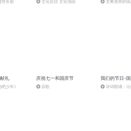
盛世长歌
文化自信 文化强国
支教老师的国
献礼
庆祝七一和国庆节
我们的节日-
跑吧少年》
囚歌
诗词朗诵：沁
读者：张继军