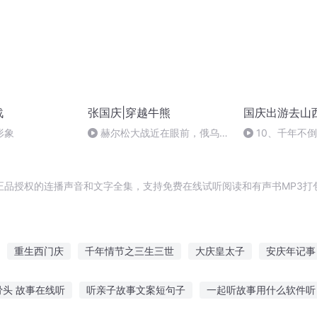
战
张国庆|穿越牛熊
国庆出游去山
形象
赫尔松大战近在眼前，俄乌冲
10、千年不
突的关键之战，将会如何发展？
正品授权的连播声音和文字全集，支持免费在线试听阅读和有声书MP3打
重生西门庆
千年情节之三生三世
大庆皇太子
安庆年记事
最后一个情人节
那年那月那时节
穿越之大庆帝国
庆阳成长手
骨头 故事在线听
听亲子故事文案短句子
一起听故事用什么软件听
帝
一人有庆
大庆第一恶