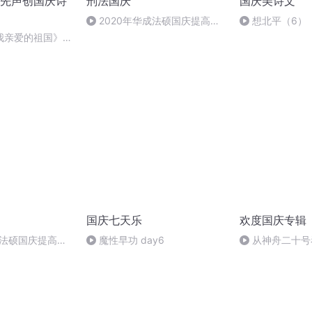
先声创国庆诗
刑法国庆
国庆美诗文
2020年华成法硕国庆提高班
想北平（6）
刑法陈 (26)
我亲爱的祖国》温
国庆七天乐
欢度国庆专辑
成法硕国庆提高班
魔性早功 day6
从神舟二十号
2)
的“隐形实力”