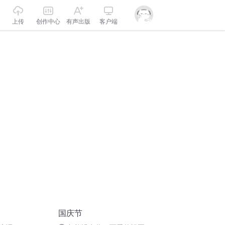
上传
创作中心
有声出版
客户端
国庆节