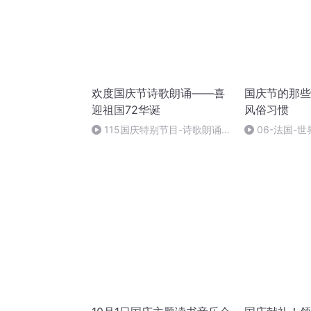
欢度国庆节诗歌朗诵——喜
国庆节的那些
迎祖国72华诞
风俗习惯
115国庆特别节目-诗歌朗诵-
06-法国-
中国梦
国庆节的那些