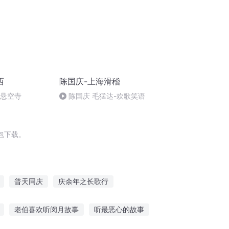
西
陈国庆-上海滑稽
倒悬空寺
陈国庆 毛猛达-欢歌笑语
包下载。
普天同庆
庆余年之长歌行
札
庆云传奇
庆元纪年
老伯喜欢听闵月故事
听最恶心的故事