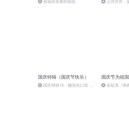
祝福你亲爱的祖国
山河共庆，
国庆特辑（国庆节快乐）
国庆节为祖国
国庆特辑16：魏迅化口技 二
岳钲淇《奔
胡 东方红+一般唱法和原生态