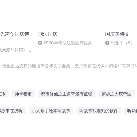
先声创国庆诗
刑法国庆
国庆美诗文
2020年华成法硕国庆提高班
想北平（6）
刑法陈 (26)
我亲爱的祖国》温
，包含正品授权的连播声音和文字全集，支持免费在线试听阅读和有声书M
点冷
神卡都市
都市修仙之主角背景有点强
穿越之大庆帝国
庆儿女
嘉庆皇帝
异能重生西门庆
重生西门庆
安庆年记事
年故事在线听
小人帮手绘本听故事
听故事找老刘的软件
听奶
庆云传奇
最恐怖的鬼故事在线听
猫咪的故事在线听
数学故事在线听儿童