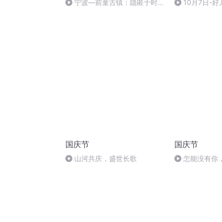
宁波—前童古镇：隐匿于时光
10月7日-好
褶皱里的江南诗画
国庆节
国庆节
山河共庆，盛世长歌
怎能没有你