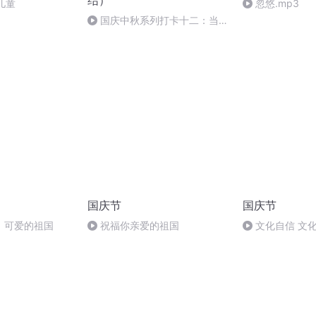
结）
儿童
忽悠.mp3
国庆中秋系列打卡十二：当阳
桥
国庆节
国庆节
，可爱的祖国
祝福你亲爱的祖国
文化自信 文