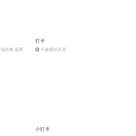
打卡
 背诵关雎 葛覃
不被爱的月亮
小打卡