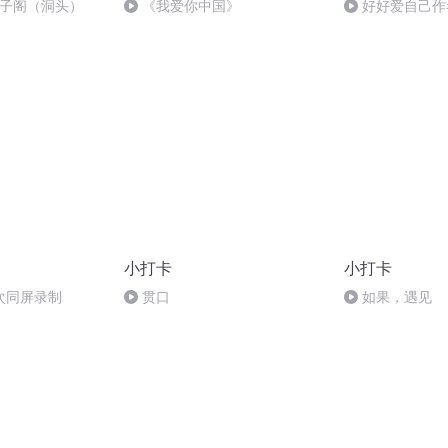
问子阁（洞头）
《我爱你中国》
好好爱自己作
小打卡
小打卡
次同屏录制
贯口
如果，遇见