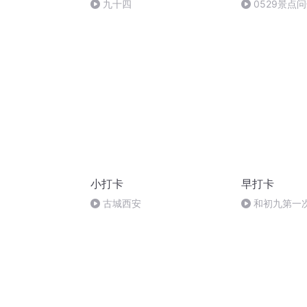
九十四
0529景点
小打卡
早打卡
古城西安
和初九第一