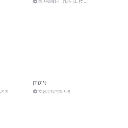
国庆特辑16：魏迅化口技 二
胡 东方红+一般唱法和原生态
国庆节
化强国
支教老师的国庆课