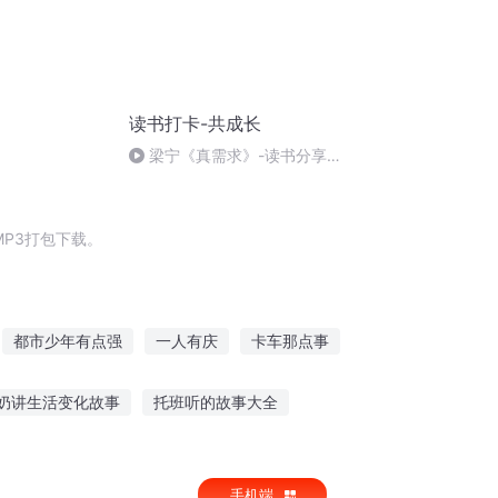
读书打卡-共成长
梁宁《真需求》-读书分享
（11）
P3打包下载。
都市少年有点强
一人有庆
卡车那点事
都市就那点事
城市异点
奶讲生活变化故事
托班听的故事大全
阿豪动漫故事在线听
手机端