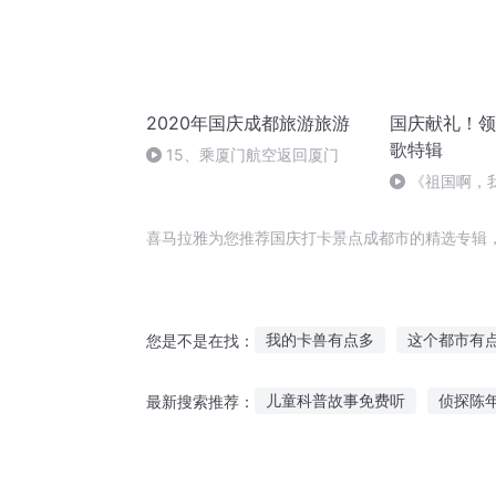
2020年国庆成都旅游旅游
国庆献礼！领
歌特辑
15、乘厦门航空返回厦门
《祖国啊，
婉
喜马拉雅为您推荐国庆打卡景点成都市的精选专辑
我的卡兽有点多
这个都市有
您是不是在找：
大庆皇太子
都市卡师
重
儿童科普故事免费听
侦探陈
最新搜索推荐：
庆余年之长歌行
大庆第一恶
每日听故事软件推荐下载
听