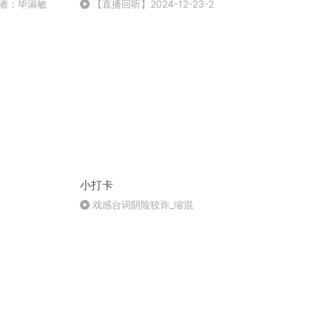
者：毕淑敏
【直播回听】2024-12-23-2
小打卡
戏感台词阴险狡诈_缩混