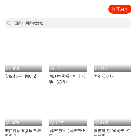
打开APP
国庆72周庆祝活动
1818
635
2352
庆祝七一和国庆节
国庆中秋系列打卡活
周年活动场
动（完结）
3478
1.6万
6.6万
宁静微语直播周年庆
国庆特辑（国庆节快
庆祝建党100周年“红