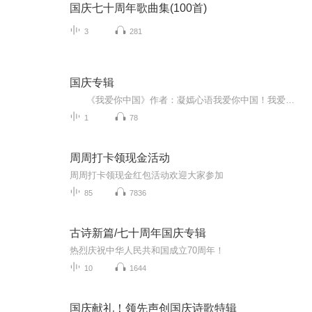
国庆七十周年歌曲集(100首)
3
281
国庆专辑
《我爱你中国》作者：凝嫣心语我爱你中国！我爱你春天蓬勃的秧苗；我爱你秋日金黄的硕果。我爱你中国！我爱你青松气质，我爱你红梅品格！我爱你家乡的甜蔗好像乳汁滋润着我的心窝。我爱你中国，我要把最美的歌儿献给你，我的母亲我的祖国。我爱你中国，我爱...
1
78
周周打卡领现金活动
周周打卡领现金红包活动欢迎大家参加
85
7836
古诗新篇/七十周年国庆专辑
热烈庆祝中华人民共和国成立70周年！
10
1644
国庆献礼！领先声创国庆诗歌特辑