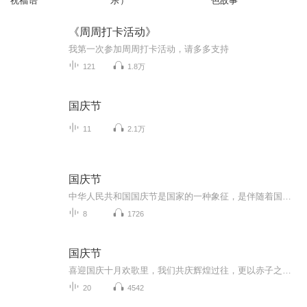
祝福语
乐）
色故事”
《周周打卡活动》
我第一次参加周周打卡活动，请多多支持
121
1.8万
国庆节
11
2.1万
国庆节
中华人民共和国国庆节是国家的一种象征，是伴随着国家的出现而出现的。让我们用诗歌朗诵歌颂祖国的繁荣富强，国泰民安。
8
1726
国庆节
喜迎国庆十月欢歌里，我们共庆辉煌过往，更以赤子之心，向未来书写滚烫的誓言——这盛世，值得我们以热爱相拥。
20
4542