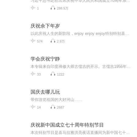
习近平总书记在出席庆祝中华人民共和国成立70周年系列活动时的讲话
1
288.5万
庆祝余下年岁
以此庆祝人生的新阶段，enjoy enjoy enjoy特别特别喜欢的一个单词。这是一个关于权谋、爱恨、江湖恩怨的故事；在家族内权力争斗和社会环境促成的一系列变化中，反映了主人公的家国情怀以及对平等自由的执着追求！
574
2.9万
学会庆祝宁静
本专辑来自印度禅修大师古儒吉的开示。古儒吉1956年出生在南印度班加罗尔，幼年时期即时常处于深度静心中，四岁便能背诵古老的梵文经典薄迦梵歌。十七岁取得现代科学的高等学位，并精通印度传统的吠陀科学，后又获颁印度Kuvempu大学荣誉博士学位。2006年，...
33
1222
国庆去哪儿玩
带你游览祖国的大好河山……
14
2687
庆祝新中国成立七十周年特别节目
本次特别节目是喜马拉雅洪亮夜话直播间为新中国七十华诞献礼而特别播出的，整个节目由洪亮夜话家族小耳朵共同策划，共同合作，联合名人、专业人士一起联欢。节目水平上档次，制作播出精良，值得与所有小耳朵分享。这是一次真正的听觉盛宴。