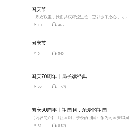
国庆节
十月欢歌里，我们共庆辉煌过往，更以赤子之心，向未来书写滚烫的誓言——这盛世，值得我们以热爱相拥。
10
465
国庆节
3
543
国庆70周年丨局长读经典
22
1.5万
国庆60周年丨祖国啊，亲爱的祖国
【内容简介】《祖国啊，亲爱的祖国》作为向国庆60周年献礼的重点出版物，由当代著名诗人、河北省作家协会副主席、《诗选刊》杂志主编郁葱担任主编；由中央人民广播电台著名播音指导方明、雅坤和著名朗诵艺术家瞿弦和、张筠英联袂朗诵，倾情演绎。祖国，如...
31
8.5万