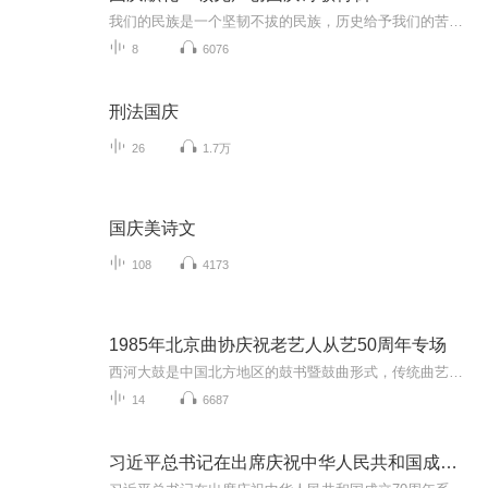
我们的民族是一个坚韧不拔的民族，历史给予我们的苦难都变成了闪着金光的勋章！我们的国家是一个龙腾虎跃的国家，那条巨龙正以不可阻挡之势崛起于神奇的东方！------------------------------------------------值此祖国70周年华诞之际，领先声创以诗歌向祖国献礼！用我们的声音、用我们的热血、用我们的灵魂诵读经典爱国篇章，歌颂我们的祖国！永远繁荣富强！
8
6076
刑法国庆
26
1.7万
国庆美诗文
108
4173
1985年北京曲协庆祝老艺人从艺50周年专场
西河大鼓是中国北方地区的鼓书暨鼓曲形式，传统曲艺曲种之一。普遍流行于河北境内并流传于周边河南、山东、北京、天津、内蒙古及东北地区。在流传过程中曾有过“大鼓书”、“梅花调”、“西河调”、“河间大鼓”和“弦子鼓”等名称，20世纪20年代在天津被...
14
6687
习近平总书记在出席庆祝中华人民共和国成立70周年系列活动时的讲话