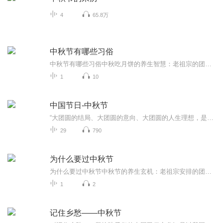
4
65.8万
中秋节有哪些习俗
中秋节有哪些习俗中秋吃月饼的养生智慧：老祖宗的团圆密码全藏在这张饼里 （开篇先抛个灵魂拷问）您有没有想过，为什么中秋节非得跟月饼死磕？就像现代人追剧必须配奶茶，古人赏月手里不攥块月饼就跟缺了充电宝似的浑身不自在。今天咱们就扒一扒这块油...
1
10
中国节日-中秋节
“大团圆的结局、大团圆的意向、大团圆的人生理想，是中国文化的情结……”正因为圆满的月亮，与人间情感生活有了这样密不可分的联系，我们的诗人才会发出“月是故乡明”的感慨。在一年的时序中，中秋节所在的是秋季中期，天气不冷不热，白昼与夜晚均等，...
29
790
为什么要过中秋节
为什么要过中秋节中秋节的养生玄机：老祖宗安排的团圆节，暗藏多少健康密码？ 朋友，你有没有发现，中秋节就像被设置在年度日程表上的一个强制“系统更新”？平时工作群里静如死水，这天突然集体复活，连失联十年的前同事都能蹦出来发句“中秋快乐”。...
1
2
记住乡愁——中秋节