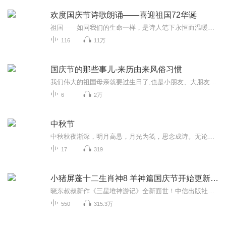
欢度国庆节诗歌朗诵——喜迎祖国72华诞
祖国——如同我们的生命一样，是诗人笔下永恒而温暖的主题。在祖国72周年华诞来临之际，特创建这个诗歌朗诵专辑，诵读经典爱国篇章，和大家一起歌颂祖国，向国庆的献礼！祝愿伟大的祖国繁荣富强，祝愿大家国庆节快乐，度过平安快乐的黄金周假期！
116
11万
国庆节的那些事儿-来历由来风俗习惯
我们伟大的祖国母亲就要过生日了,也是小朋友、大朋友们最喜欢的“国庆小长假”或说“黄金周”还有说”国庆7天乐”的，说法真是不一而足。那么“国庆节”是怎么来的？自古以来国庆节怎么庆贺？新中国国庆节的来历，以及新中国国庆节的庆贺方式又有哪些呢？ ...
6
2万
中秋节
中秋秋夜渐深，明月高悬，月光为笺，思念成诗。无论天涯咫尺，此刻共沐清辉，团圆与守望，都化作心底最暖的灯火。
17
319
小猪屏蓬十二生肖神8 羊神篇国庆节开始更新啦！
晓东叔叔新作《三星堆神游记》全新面世！中信出版社出版！京东当当淘宝均有售！点蓝色字收听——《小猪屏蓬爆笑日记2024》《小猪屏蓬爆笑日记2》《小猪屏蓬爆笑日记1》让你笑得喘不上气！《我进故宫当富翁——小猪屏蓬故宫财商笔记》教你成为大富翁！《小...
550
315.3万