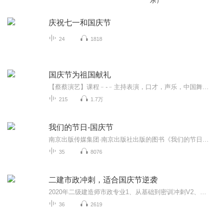
乐）
庆祝七一和国庆节
24
1818
国庆节为祖国献礼
【蔡蔡演艺】课程﹣-﹣主持表演，口才，声乐，中国舞，民族舞。独特的小舞台，专业的录音棚，每一位同学都能成为优秀的小明星。独特的教学模式，轻松上课，快乐学习！知名主持人，舞蹈家，高级教师任职授课！江南总校：河沟街42号三楼 18545856430江北分校...
215
1.7万
我们的节日-国庆节
南京出版传媒集团·南京出版社出版的图书《我们的节日》通过对中国节日文化和节日意义进行深度的挖掘，面向青少年群体构建独具特色的栏目内容，以此丰富春节、元宵节、清明节、端午节、七夕节、中秋节、重阳节等传统节日；六一节、教师节、国庆节等新兴节日的文化内涵和表现形式。促进青少年形成新的节日习俗，提升节日仪式感、认同感。音频作品由金陵朗读者联盟志愿者朗诵，南京音像出版社、金陵图书馆联合制作。
35
8076
二建市政冲刺，适合国庆节逆袭
2020年二级建造师市政专业1、从基础到密训冲刺V2、从精华课程到超压密押V3、0基础同步更新v4、持续更新到2020年考试V5、只要你跟着学让你一次稳拿证V6、渠道超压压题，超压三页纸等独家绝密压题!
36
2619