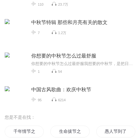
110
23.7万
中秋节特辑 那些和月亮有关的散文
7
1.2万
你想要的中秋节怎么过最舒服
你想要的中秋节怎么过最舒服我想要的中秋节，是把日子过成一首诗中秋于我，从来不是一个需要刻意营造热闹的节日。比起人潮涌动的景区、筹交错的宴席，我更向往一种浸透在时光里的“舒服”——它藏在晨光里的桂香里，裹在傍晚的晚风里，落在家人闲的谈笑里...
1
54
中国古风歌曲：欢庆中秋节
95
6214
您是不是在找：
千年情节之三生三世
生命拔节之时
愚人节到了