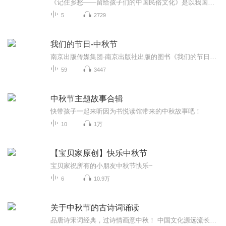
《记住乡愁——留给孩子们的中国民俗文化》是以我国民俗事象的精彩节点为圆心，广泛地辐射民俗生活的方方面面，资料翔实、梳理系统，具有很高的文化史料价值和现实意义，对于长期忽视生活中的优秀传统文化活态传承的倾向是一种矫正。...
5
2729
我们的节日-中秋节
南京出版传媒集团·南京出版社出版的图书《我们的节日》通过对中国节日文化和节日意义进行深度的挖掘，面向青少年群体构建独具特色的栏目内容，以此丰富春节、元宵节、清明节、端午节、七夕节、中秋节、重阳节等传统节日；六一节、教师节、国庆节等新兴节日的文化内涵和表现形式。促进青少年形成新的节日习俗，提升节日仪式感、认同感。音频作品由金陵朗读者联盟志愿者朗诵，南京音像出版社、金陵图书馆联合制作。
59
3447
中秋节主题故事合辑
快带孩子一起来听因为书悦读馆带来的中秋故事吧！
10
1万
【宝贝家原创】快乐中秋节
宝贝家祝所有的小朋友中秋节快乐~
6
10.9万
关于中秋节的古诗词诵读
品唐诗宋词经典，过诗情画意中秋！ 中国文化源远流长，博大精深，诗词向来是以其阳春白雪式的唯美典雅，吸引了无数虔诚的追随者，尤其是那些集作者思想、感情、智慧、创造力于一身的千古名句，虽历经千载沧桑仍熠熠生辉，尽管在现代文明的嘈杂与喧嚣中独自...