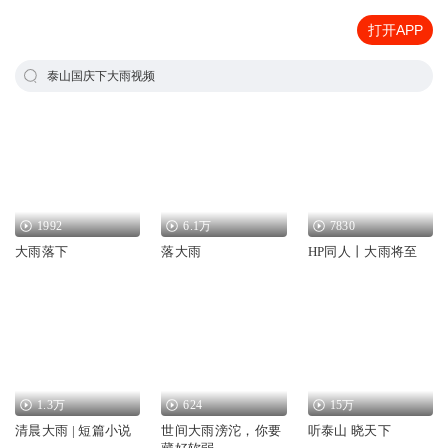
打开APP
泰山国庆下大雨视频
1992
6.1万
7830
大雨落下
落大雨
HP同人丨大雨将至
1.3万
624
15万
清晨大雨 | 短篇小说
世间大雨滂沱，你要
听泰山 晓天下