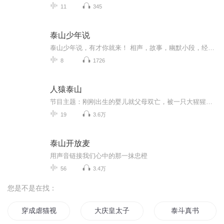
11
345
泰山少年说
泰山少年说，有才你就来！ 相声，故事，幽默小段，经典美文，成长故事。不限形式，不限题材，不限性别！只要你有才，就到这里来！ 喜马拉雅泰山少年说，开始啦！ 丫丫姐姐：电视台主持人，少儿主持表演资深教师。 欢迎大家留言、参与到节目当中！丫丫姐姐会不定期进行礼物大派送，欢迎订阅关注哦！
8
1726
人猿泰山
节目主题：刚刚出生的婴儿就父母双亡，被一只大猩猩收养随着岁月流逝，泰山成长为森林中的游侠，直到遇到一支探险队，因为相似的体貌泰山对自己的身世产生了疑问，在于探险队接触中泰山爱上了博士的女儿，并知道了自己是谁，接下来泰山是留在养大他的森林...
19
3.6万
泰山开放麦
用声音链接我们心中的那一抹忠橙
56
3.4万
您是不是在找：
穿成虐猫视频的主角怎么办
大庆皇太子
泰斗真书