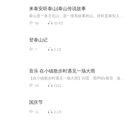
来泰安听泰山|泰山传说故事
泰山是一座文化山，是一座有故事的山。好时是泰安人，是一个喜欢分享泰山故事的泰安人。登泰山，保平安;听完故事，更懂泰山。关于本故事的出处，详见专辑第一篇简介及序。在此一并感谢！
50
32.4万
登泰山记
7
5.2万
音乐 在小镇散步时遇见一场大雨
【在小镇散步时遇见一场大雨】闷雷 雨声‖白噪音 放松治愈减压 助眠疗愈冥想 沉浸式催眠 氛围感 古风 小镇 温馨舒适惬意
23
1121
国庆节
11
2.1万