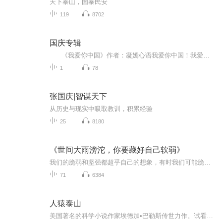
天下泰山，国泰民安
119
8702
国庆专辑
《我爱你中国》作者：凝嫣心语我爱你中国！我爱你春天蓬勃的秧苗；我爱你秋日金黄的硕果。我爱你中国！我爱你青松气质，我爱你红梅品格！我爱你家乡的甜蔗好像乳汁滋润着我的心窝。我爱你中国，我要把最美的歌儿献给你，我的母亲我的祖国。我爱你中国，我爱...
1
78
张国庆|智谋天下
从历史与现实中吸取教训，积累经验
25
8180
《世间大雨滂沱，你要藏好自己软弱》
我们的脆弱和坚强都超乎自己的想象，有时我们可能脆弱得因一句话就泪流满面，有时也发现自己咬着牙走了很长的路。希望你一如既往的坚强勇敢，站在迎着光的地方，活成自己想要的模样！
71
6384
人猿泰山
美国著名的科学小说作家埃德加•巴勒斯传世力作。试看人与猿的边界造就了怎样的荒岛英雄。