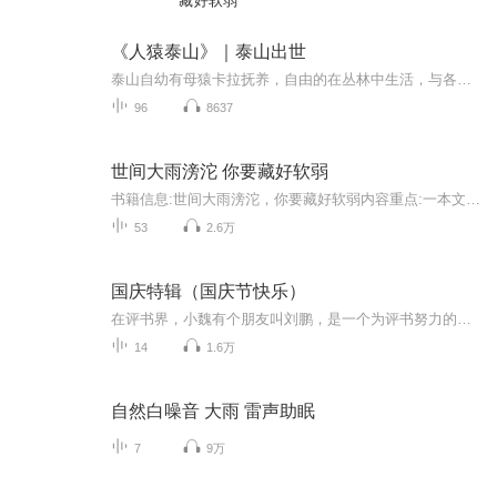
藏好软弱
《人猿泰山》｜泰山出世
泰山自幼有母猿卡拉抚养，自由的在丛林中生活，与各种动物殊死搏杀。可是这一切原始而单调的生活，却因为人类的闯入而被打破，那么人猿泰山到底是猿？还是格雷斯托克勋爵呢？他是否得到了白人姑娘的芳心呢？他是否回归文明社会呢？
96
8637
世间大雨滂沱 你要藏好软弱
书籍信息:世间大雨滂沱，你要藏好软弱内容重点:一本文字温暖且充满力量的治愈作品主播介绍:温暖的业余爱好推荐人群:焦灼的你，脆弱的你，也坚强的你，希望我们都向阳而生。
53
2.6万
国庆特辑（国庆节快乐）
在评书界，小魏有个朋友叫刘鹏，是一个为评书努力的小伙子。在2021年国庆期间，他想弄个特辑，便烦劳我给他录个爱国题材的评书小段儿。这种事情，不是特殊情况，小魏一般不会拒绝，也就给其录了一个《鲁迅踢鬼》，等他传完，我再传到我的专辑里。另外，小...
14
1.6万
自然白噪音 大雨 雷声助眠
7
9万