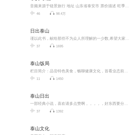
音频来源于链景旅行 地址 山东省泰安市 票价描述 旺季：125元/人（2月--11月）；淡季：100元/人（12月--次年1月）。 开放时间 全天 乘车信息 乘车路线：选择红门或天外村游览路线登山，可直接在火车站乘坐3路公交车到红门或天外村，若是由泰安高铁站下车，...
46
98.4万
日出泰山
谨以此书，献给那些不为众人所理解的一少数,希望大家能够了解他们生命中的欢乐与辛酸，灵魂深处的黑暗和光明。 【题记】 我们不是神，所以我们无法选择自己的出生。 我们不是神，但我们可以选择如何活着，以及如何死去。 【阅读指南——请咬文嚼字确认以下事项后，再翻阅正文】 一、以下人群禁止阅读 1．18岁以下未成年； 2．有任何程度抑郁症、忧郁症患者； 3．以各类电影和现实中的杀人狂为偶像以及以成为杀手为梦想者； 4．抱着理想主义人生观者； 5．有暴力倾向者。 二、以下人群谨慎阅读 1．处于生存和情绪低谷者； 2．正在极度爱一个人，或恨一个人者； 3．心智不健全者，请在监护人或医师指导下阅读。 三．本书不是之处 1．本书不是一本善良的书； 2．本书不是一本快乐的书； 3．本书不是一本色情的书； 4．本书不是一本血腥的书； 5．本书不是一本暴力的书； 6. 本书不是一本恐怖的书； 7．本书不是一本正常的书。
37
1695
泰山饭局
栏目简介：品尝特色美食，畅聊健康文化，首看业态前沿，陈说餐饮人故事。喜马拉雅泰安营销服务中心倾情打造《泰山饭局》栏目，在这里，吃货品评食之美味，专家普及食之营养，传播食之文化；聚焦餐饮业态之前沿，陈说餐饮人不为人知的故事；总之《泰山饭局》得吃的美味，吃的健康，吃出文化，吃出正能量！今天吃点啥？来《泰山饭局》给您说道说道！喜马拉雅泰安营销服务中心是喜马拉雅平台创立的泰安本土化新闻咨询类平台，《泰山饭局》是喜马拉雅泰安营销服务中心创立的一档全新美食类栏目。喜马拉雅是国内音频分享平...
11
1450
泰山日出
一部经典小说，喜欢请多点赞啊，，，，，好东西要分享给小伙伴啊，所有专辑完全免费，本小说情节跌宕起伏，内容紧扣发展脉搏。。绝对震撼你的耳膜，，，，还等什么，赶快来吧，记住点赞分享啊，分享点赞。。。。一部经典小说，喜欢请多点赞啊，，，，，好东西要分享给小伙伴啊，所有专辑完全免费，本小说情节跌宕起伏，内容紧扣发展脉搏。。绝对震撼你的耳膜，，，，还等什么，赶快来吧，记住点赞分享啊，分享点赞。。。。
37
1392
泰山文化