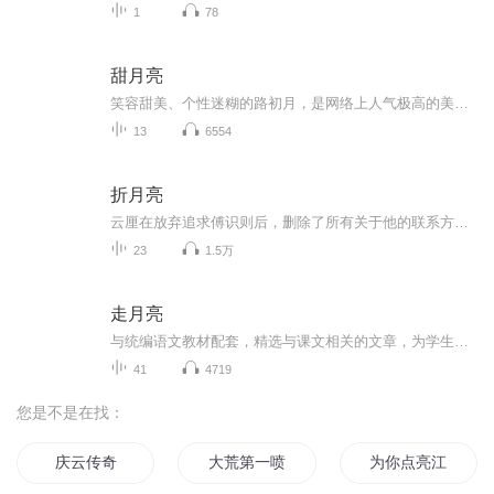
1
78
甜月亮
笑容甜美、个性迷糊的路初月，是网络上人气极高的美食博主。在他人眼中，工作顺风顺水、爱情甜甜蜜蜜的她似乎已经掌握了幸福的配方。可同为网络红人的男友杜星却突然不告而别，并迅速移情别恋，与此同时路初月发现：热爱烘培的自己竟开始对麦麸过敏。接连的打击令路初月无措，她暂停工作，躲回父母家熬过这场隆冬，因而与十二年未见的邻居大哥何至远重逢。两人间的默契一如往昔。挚爱逝去多年依旧饱受别离之苦的何至远，慢慢从路初月身上感受到了治愈的能量，路初月的内心也逐渐成长起来。月亮缺了又圆，两人的心意却迟迟未能投递……
13
6554
折月亮
云厘在放弃追求傅识则后，删除了所有关于他的联系方式。然而，命运的红线并未因此断开，两人在后来的日子里再次相遇，并展开了一段温馨而甜蜜的爱情故事。
23
1.5万
走月亮
与统编语文教材配套，精选与课文相关的文章，为学生提供更适合的阅读材料。
41
4719
您是不是在找：
庆云传奇
大荒第一喷帝
为你点亮江山