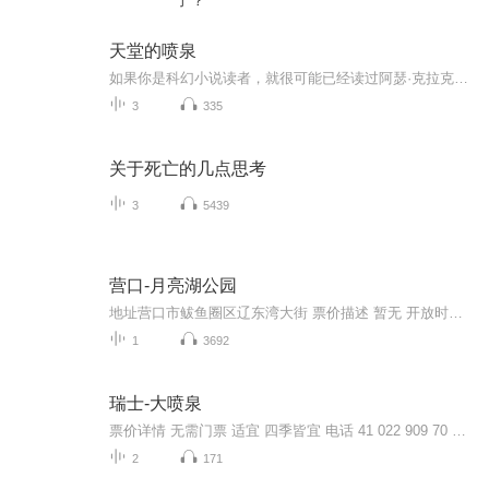
了？
天堂的喷泉
如果你是科幻小说读者，就很可能已经读过阿瑟·克拉克，因为他是世界科幻最具影响力的三巨头之一；即使你很少看科幻小说，你也可能会“认识”这位英国科学家，因为他是全球卫星通信理论的奠基人。当你使用手机或收看卫星电视时，应该对这位技术创想家心怀敬意。 1979年，克拉克创作的代表作《天堂的喷泉》（TheFountains of Paradise）。在这部小说中，他构想出了一种新技术——“太空升降机”（space elevator）。克拉克预言，这一技术将来必定会取代航天飞机，从而超越...
3
335
关于死亡的几点思考
3
5439
营口-月亮湖公园
地址营口市鲅鱼圈区辽东湾大街 票价描述 暂无 开放时间 全天 乘车信息 暂无 音频来源于链景旅行
1
3692
瑞士-大喷泉
票价详情 无需门票 适宜 四季皆宜 电话 41 022 909 70 00 简介 亲爱的游客朋友您好，欢迎您来到大喷泉，大喷泉建造于1886年，迄今为止已有120多年的历史了，是位于瑞士日内瓦湖畔的一座特大型人工喷泉，也是世界上最大的喷泉之一，它使用高压帮辅抽取日内...
2
171