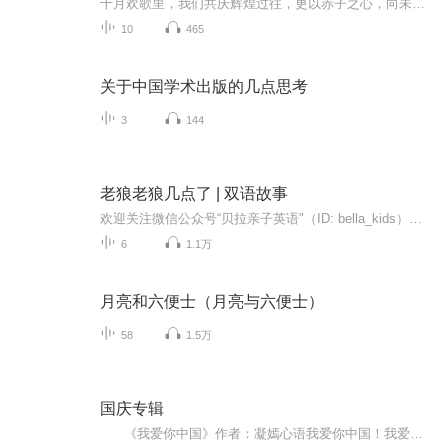
十月欢歌里，我们共庆辉煌过往，更以赤子之心，向未来书写滚烫的誓言——这盛世，值得我们以热爱相拥。
10
465
关于中国学术出版的几点思考
3
144
老狼老狼几点了 | 双语故事
欢迎关注微信公众号“贝拉亲子英语"（ID: bella_kids），在这里听故事，唱儿歌，看动画，学英语，贝拉老师在这里等着你哟~绘本文字，插图及视频等英语启蒙资源，请移步公众号。公众号后台回复“老狼老狼几点了”还可以获取绘本相关手工素材和多个版本的原声音频哟~
6
1.1万
月亮和六便士（月亮与六便士）
58
1.5万
国庆专辑
《我爱你中国》作者：凝嫣心语我爱你中国！我爱你春天蓬勃的秧苗；我爱你秋日金黄的硕果。我爱你中国！我爱你青松气质，我爱你红梅品格！我爱你家乡的甜蔗好像乳汁滋润着我的心窝。我爱你中国，我要把最美的歌儿献给你，我的母亲我的祖国。我爱你中国，我爱...