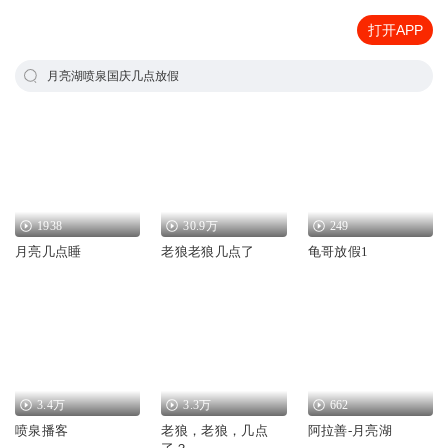
打开APP
月亮湖喷泉国庆几点放假
1938
30.9万
249
月亮几点睡
老狼老狼几点了
龟哥放假1
3.4万
3.3万
662
喷泉播客
老狼，老狼，几点
阿拉善-月亮湖