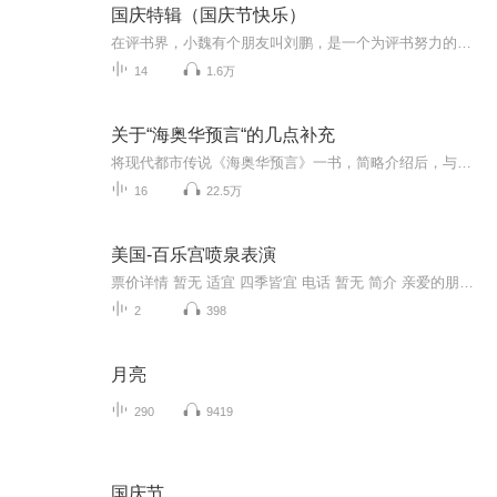
国庆特辑（国庆节快乐）
在评书界，小魏有个朋友叫刘鹏，是一个为评书努力的小伙子。在2021年国庆期间，他想弄个特辑，便烦劳我给他录个爱国题材的评书小段儿。这种事情，不是特殊情况，小魏一般不会拒绝，也就给其录了一个《鲁迅踢鬼》，等他传完，我再传到我的专辑里。另外，小...
14
1.6万
关于“海奥华预言“的几点补充
将现代都市传说《海奥华预言》一书，简略介绍后，与佛教经典内容，进行详实大胆的对比。以期能够穿透神秘宇宙的遮蔽，打开听众的眼界。或许，进而可以找到人类永恒思维课题的答案——生命的真正起源！
16
22.5万
美国-百乐宫喷泉表演
票价详情 暂无 适宜 四季皆宜 电话 暂无 简介 亲爱的朋友，非常高兴能和您一起欣赏美妙的百乐宫喷泉表演。位于赌城拉斯维加斯百乐宫大酒店前的音乐喷泉，是一个8英亩大的露天人工湖，湖水中埋设着上千个喷头。因为拉斯维加斯是一座建造在沙漠上的城市，水...
2
398
月亮
290
9419
国庆节