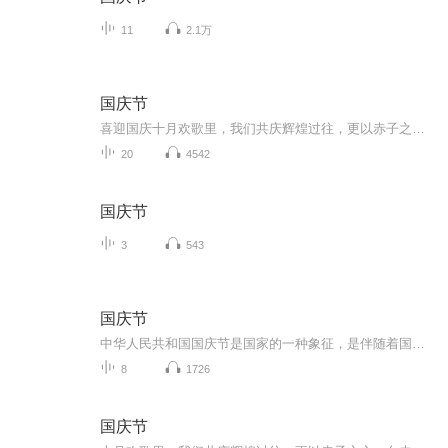
11
2.1万
国庆节
喜迎国庆十月欢歌里，我们共庆辉煌过往，更以赤子之心，向未来书写滚烫的誓言——这盛世，值得我们以热爱相拥。
20
4542
国庆节
3
543
国庆节
中华人民共和国国庆节是国家的一种象征，是伴随着国家的出现而出现的。让我们用诗歌朗诵歌颂祖国的繁荣富强，国泰民安。
8
1726
国庆节