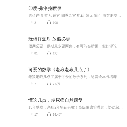
印度-弗洛拉喷泉
票价详情 暂无 适宜 四季皆宜 电话 暂无 简介 游客朋友，您现在看到的是弗洛拉喷泉，它是孟买的代表性建筑，是融合了水、建筑和雕塑，描绘罗马女神弗洛拉的喷泉，是您来孟买的必到之地。这个喷泉设计雕塑位于烈士广场附近，在1869年时，由大师诺曼肖设计并...
2
100
玩蛋仔派对 放假必更
假期必更，假期最少更两集，有可能会断更，假如评论多，月票多，听的多的话，最多一天更四集，更的必须得是假期，不过有没有好心人来给个好评？三星也行，现在我23的订阅量，一个评论都没有
81
1万
可爱的数学《老狼老狼几点了》
老狼老狼几点了属于可爱的数学系列，这套绘本既培养了孩子的语言能力，又让孩子认识了基本的数学概念。
7
7.5万
懂这几点，糖尿病自然康复
13年糖友，亲历2年验证有效！高级健康管理师，协助您理解的糖尿病是什么样子？很多错误的知识，未经验证，盲目相信，充斥于网络。改变吃法，改变活法，糖尿病自然就好了。万不可死于无知。
17
35.4万