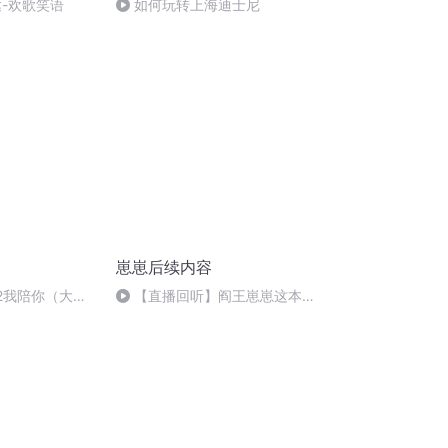
达-欢歌笑语
如何玩转上海迪士尼
崽崽后续内容
92我陪你（大结
【直播回听】阎王崽崽这本的
后续内容