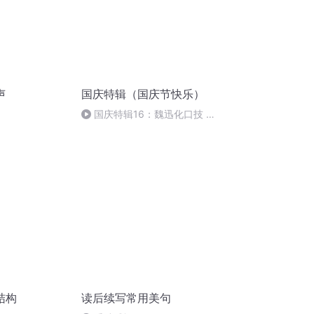
声
国庆特辑（国庆节快乐）
国庆特辑16：魏迅化口技 二
胡 东方红+一般唱法和原生态
结构
读后续写常用美句