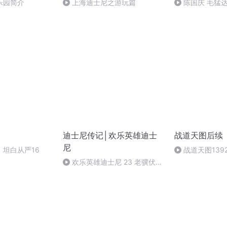
乐园简介
上海迪士尼之游玩篇
陈国庆 毛猛
迪士尼传记│欢乐英雄迪士
战道天图后续
尼
坦白从严16
战道天图13
局）
欢乐英雄迪士尼 23 老骥伏枥
志在千里