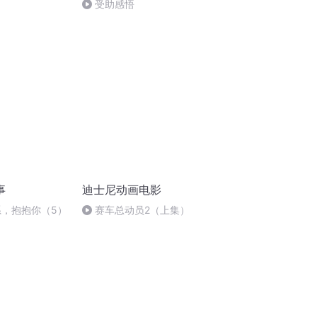
受助感悟
事
迪士尼动画电影
系，抱抱你（5）
赛车总动员2（上集）