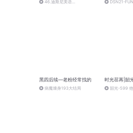
46.迪斯尼美语
DSN21-FUN
046(Av761382890,P46)
黑四后续—老粉经常找的
时光荏苒|韶
病魔缠身193大结局
韶光-599