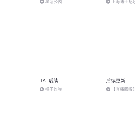
星愿公园
上海迪士尼
TAT后续
后续更新
橘子炸弹
【直播回听】