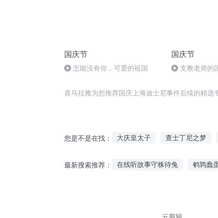
国庆节
国庆节
怎能没有你，可爱的祖国
支教老师的
喜马拉雅为您推荐国庆上海迪士尼事件后续的精选
大庆皇太子
查士丁尼之梦
您是不是在找：
梦至塔迪尼
穿越之大庆帝国
在线听故事守株待兔
鹌鹑蠢
最新搜索推荐：
关于我来拯救京阿尼这件事
听故事声音哪个软件免费
听
1岁 听睡前故事
屠夫法官故
云剪辑