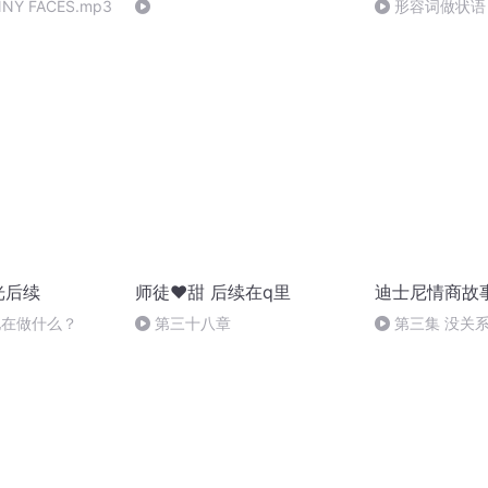
NY FACES.mp3
形容词做状语
光后续
师徒♥甜 后续在q里
迪士尼情商故
 他在做什么？
第三十八章
第三集 没关