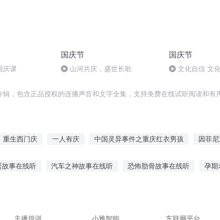
国庆节
国庆节
国庆课
山河共庆，盛世长歌
文化自信 文
专辑，包含正品授权的连播声音和文字全集，支持免费在线试听阅读和有声
重生西门庆
一人有庆
中国灵异事件之重庆红衣男孩
因菲尼
异能重生西门庆
尼尔的末世
庆余年之长歌行
庆云传奇
蛋故事在线听
汽车之神故事在线听
恐怖肋骨故事在线听
孕期
关于穿越成为龙骑士这件事
大庆第一恶
庆阳成长手札
安庆年
大国工匠的故事感悟
听学生唱刺客的故事
常听鬼故事的影响
事在线听
文字聊斋故事在线听
主播培训
小雅智能
车联网平台