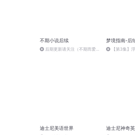
不期小说后续
梦境指南-后
后期更新请关注（不期而爱）
【第3集】
专辑第49下
一刀裁
迪士尼美语世界
迪士尼神奇英