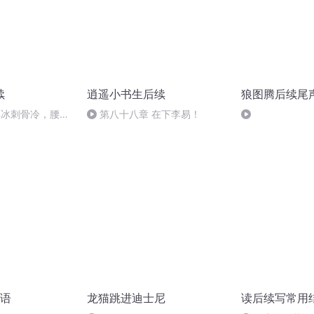
续
逍遥小书生后续
狼图腾后续尾
浮冰刺骨冷，腰间
第八十八章 在下李易！
语
龙猫跳进迪士尼
读后续写常用