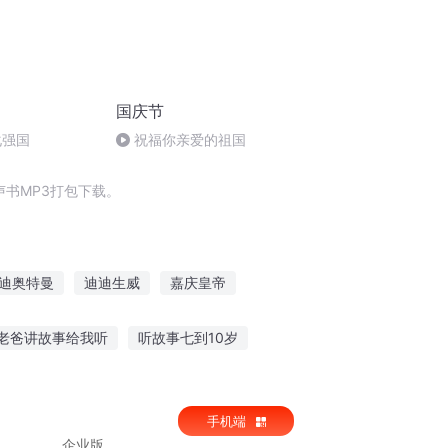
国庆节
化强国
祝福你亲爱的祖国
书MP3打包下载。
迪奥特曼
迪迪生威
嘉庆皇帝
情劫重庆女护士
老爸讲故事给我听
听故事七到10岁
记事
听妈妈讲的故事小刚
听祖训小故事简短
手机端
企业版