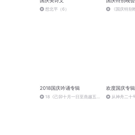
国庆美诗文
国庆特别晚会
想北平（6）
《国庆特别
2018国庆吟诵专辑
欢度国庆专辑
18《己卯十月一日至燕越五
从神舟二十
日罹狴犴有感而赋》组律18首
的“隐形实力”
文天祥 自由吟诵