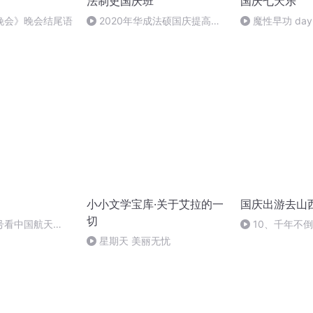
法制史国庆班
国庆七天乐
晚会》晚会结尾语
2020年华成法硕国庆提高班
魔性早功 day
法制史马志冰 (12)
小小文学宝库·关于艾拉的一
国庆出游去山
切
号看中国航天
10、千年不
星期天 美丽无忧