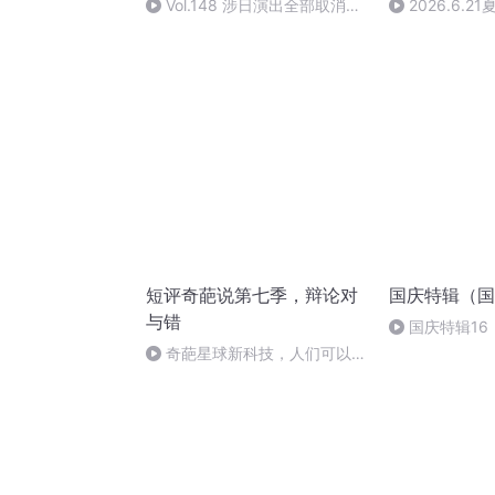
Vol.148 涉日演出全部取消，
2026.6.
几周前的这段录制，是这寒冬前
柔又热烈
最后的温暖
短评奇葩说第七季，辩论对
国庆特辑（国
与错
国庆特辑16
胡 东方红+一
奇葩星球新科技，人们可以自
由买卖生命时间，你支持吗？