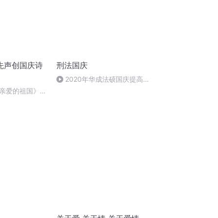
先声创国庆诗
刑法国庆
2020年华成法硕国庆提高班
刑法陈 (26)
亲爱的祖国》温