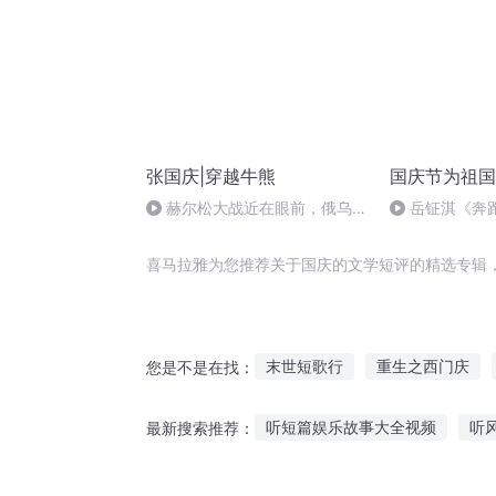
张国庆|穿越牛熊
国庆节为祖国
赫尔松大战近在眼前，俄乌冲
岳钲淇《奔
突的关键之战，将会如何发展？
喜马拉雅为您推荐关于国庆的文学短评的精选专辑
末世短歌行
重生之西门庆
您是不是在找：
关于我关于你关于我们
嘉庆
听短篇娱乐故事大全视频
听
最新搜索推荐：
庆余年之长歌行
异能重生西
姑娘故事传说在线听
听故事