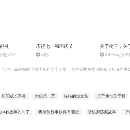
献礼
庆祝七一和国庆节
关于椅子，关
跑吧少年》
囚歌
34-米乌拉
认真设计
，包含正品授权的连播声音和文字全集，支持免费在线试听阅读和有声书M
庆阳成长手札
大庆第一恶
猫猫的短文集
关于他也关于我
皇帝
非短似短
大庆皇太子
一日一短文
一人有庆
重生
风中有故事的句子
听胎教故事软件有哪些
听线索还原故事
听
门庆
普天同庆
小红帽的教案
真实配音故事在线听
听春节故事 传播正能量
猫