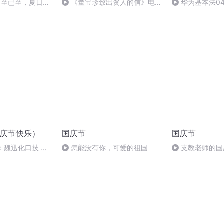
21夏至已至，夏日温
《董宝珍致出资人的信》电台
华为基本法040
连载导语
6日
庆节快乐）
国庆节
国庆节
：魏迅化口技 二
怎能没有你，可爱的祖国
支教老师的国
般唱法和原生态