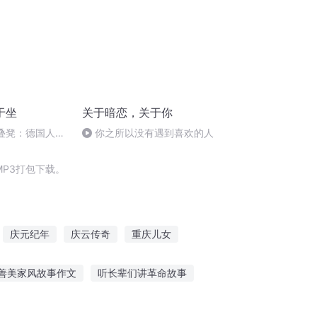
于坐
关于暗恋，关于你
堆叠凳：德国人的
你之所以没有遇到喜欢的人
P3打包下载。
庆元纪年
庆云传奇
重庆儿女
西门庆
穿越之大庆帝国
善美家风故事作文
听长辈们讲革命故事
咪听故事和老鼠
弹琴给谁听的故事