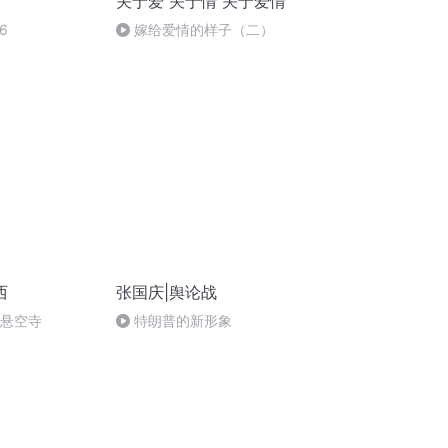
关于爱 关于情 关于爱情
6
嫁给爱情的样子（二）
西
张国庆|舆论战
倒悬空寺
特朗普的新形象