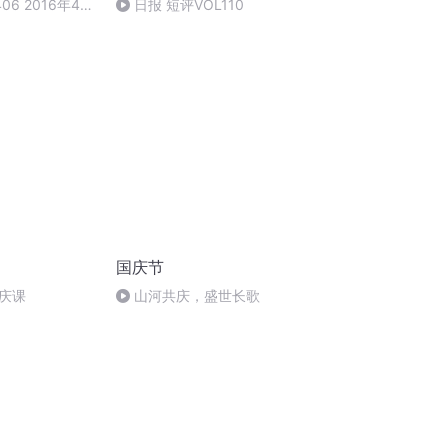
6 2016年4月
日报 短评VOL110
国庆节
庆课
山河共庆，盛世长歌