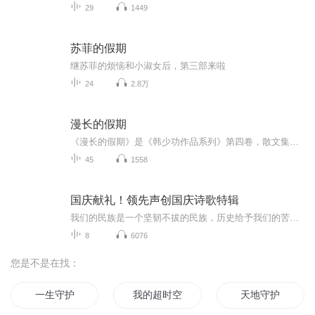
29
1449
苏菲的假期
继苏菲的烦恼和小淑女后，第三部来啦
24
2.8万
漫长的假期
《漫长的假期》是《韩少功作品系列》第四卷，散文集。四十五篇散文，分为“远方”、“留痕”、“背影”三部分。《走亲戚》获1996年度福建文学奖。《笑的遗产》获1992年度《中国作家》散文奖。
45
1558
国庆献礼！领先声创国庆诗歌特辑
我们的民族是一个坚韧不拔的民族，历史给予我们的苦难都变成了闪着金光的勋章！我们的国家是一个龙腾虎跃的国家，那条巨龙正以不可阻挡之势崛起于神奇的东方！------------------------------------------------值此祖国70周年华诞之际，领先声创以诗歌向祖国献礼！用我们的声音、用我们的热血、用我们的灵魂诵读经典爱国篇章，歌颂我们的祖国！永远繁荣富强！
8
6076
您是不是在找：
一生守护
我的超时空假期
天地守护