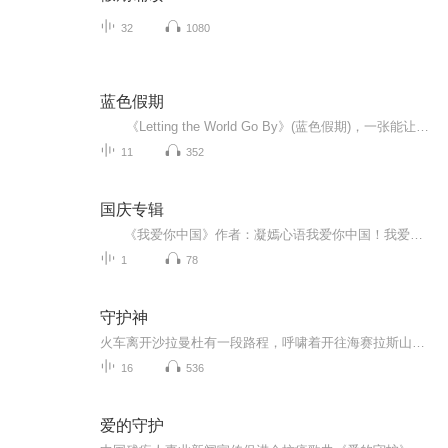
32
1080
蓝色假期
《Letting the World Go By》(蓝色假期)，一张能让你心境平和，怡情悦性的发烧美乐，由世界著名的发烧名厂Real Music录制，多位新纪元音乐名家：钢琴家Kevin Kern，Danny Wright，Berward Koch，吉他手Govi，竖琴家Hilary Stagg等，倾情演奏十一首醉人...
11
352
国庆专辑
《我爱你中国》作者：凝嫣心语我爱你中国！我爱你春天蓬勃的秧苗；我爱你秋日金黄的硕果。我爱你中国！我爱你青松气质，我爱你红梅品格！我爱你家乡的甜蔗好像乳汁滋润着我的心窝。我爱你中国，我要把最美的歌儿献给你，我的母亲我的祖国。我爱你中国，我爱...
1
78
守护神
火车离开沙拉曼杜有一段路程，呼啸着开往海赛拉斯山区和特拉基镇。过道对面的八号座位上，一位身穿黑色西服的男子坐在窗旁，全神贯注地凝视着车外。他正值中年，身体健壮，小而黑的眼睛由于兴奋闪闪发光。他站起身，走到车厢外的路上，深吸了几口凉爽空气...
16
536
爱的守护