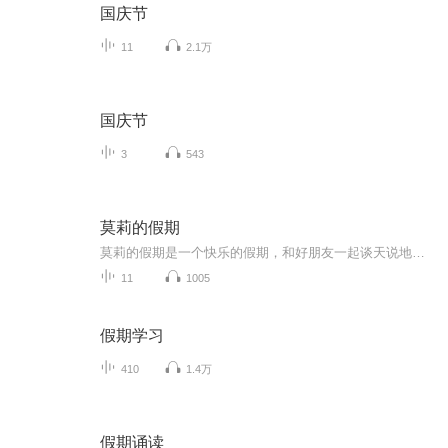
国庆节
11
2.1万
国庆节
3
543
莫莉的假期
莫莉的假期是一个快乐的假期，和好朋友一起谈天说地，一起进行一次华丽的冒险，一起去偶像的书店打工……可是，这个暑假与以前又有点不同，感觉大家一下子都长大了，有了这样那样的烦恼和秘密。妈妈的爱有时会觉得是种甜蜜的负担，与好朋友的相处彼此温暖又彼此伤害，心里藏着一个关于男孩子的秘密……看来，没有烦恼的成长，那是到不了的彼岸……
11
1005
假期学习
410
1.4万
假期诵读