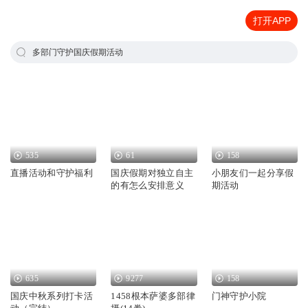
打开APP
多部门守护国庆假期活动
535
61
158
直播活动和守护福利
国庆假期对独立自主
小朋友们一起分享假
的有怎么安排意义
期活动
635
9277
158
国庆中秋系列打卡活
1458根本萨婆多部律
门神守护小院