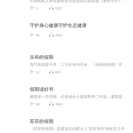
中国残疾人事业新闻宣传促进会抗疫歌曲《爱的守护》传递广大残疾人共同抗疫心声 2月27日，中国残疾人事业新闻宣传促进会抗“疫”主题歌曲《爱的守护》，传递广大残疾人共同抗疫心声，为坚决打赢疫情防控人民战争、总体战、阻击战助力。 歌曲《爱的守护》由中国残疾人事业新闻宣传促进会出品。歌曲凝重深沉，旋律简洁，扣人心弦，催人奋进，形象生动地展现了大灾无情，人间有爱，14亿同胞万众一心、众志成城。歌曲MV生动呈现了抗“疫”一线涌现出的众多英雄身影和感人事迹，他们中有医生、护士、解放军战士，社区工作人员、志愿者，也有许许多多的残疾人。疫情肆虐，残疾兄弟姐妹挺身而出，有的冲在防疫一线，坚守岗位，有的尽其所能为前线送去爱心。他们以实际行动奏响了众志成城、共抗疫情的强音，展示了不屈不挠的斗志，传递了必胜的信心。这正是歌曲《爱的守护》创作灵感来源。“我们筑起新时代爱的防波堤，我们不容瘟神横行无忌......” 在疫情防控进入最吃劲的关键阶段，歌曲《爱的守护》的，吹响了残健融合共同战‘疫’的冲锋号，以艺术的力量增强信心、温暖人心、凝聚民心。 据新促会副秘书长徐钢介绍，《爱的守护》由钢琴家郭芳菲作曲，陆正之作词，胡思忆监制，著名歌手李琛和青年歌手添添联袂主唱，著名表演艺术家刘劲、著名朗诵艺术家徐涛和影视演员余少群倾情参与，四川省残疾人联合会、吉林省残疾人联合会、宁夏回族自治区残疾人联合会联合出品。
1
5227
守护身心健康守护生态健康
99
3491
乐和的假期
淘气泡泡冒不停，三千好奇问不休，《乐和的假期》开始咯！快来跟着乐和一起，国学池里打滚，故事屋中做梦，滑滑梯上品尝科学芝士吧！
12
624
假期读好书
暑假读一些书籍，记录成长小朋友即将二年级，暑期是阅读的黄金期。老师要求孩子继续用朗读的方式进行阅读，逐渐克服错字漏字多字等不良阅读习惯。那么我们索性将每天的阅读内容系统化以音频的形式进行保存，将孩子的成长记录。每则内容都是第一次通读，不...
99
3464
苏菲的假期
《苏菲的假期》是塞居尔伯爵夫人“苏菲系列”的收官之作，讲述了苏菲、玛格丽特、卡米耶等“小淑女”和保罗、让、莱昂等“小绅士”在暑假里发生的种种。在这个悠长假期里，男孩和女孩们一起学习、玩耍、冒险，共同体验了重逢的喜悦和离别的悲伤，上演了一...