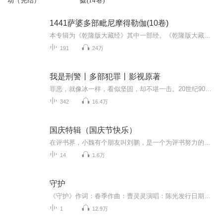
动（完结）
摄(14卷)
1441萨婆多部毗尼摩得勒伽(10卷)
本专辑为《乾隆版大藏经》其中一部经。《乾隆版大藏经》为清代官刻汉文大藏经，是在明朝《永乐北藏》基础上编较而成的，全藏共分正藏和续藏两类。正藏共485函，以千字文编号，从“天”至“漆”，分为大乘五大部经、五大部外重单译经、小乘《阿含经》及重单...
191
24万
我是刑警丨多部犯罪丨影视原著
罪恶，就像冰一样，看似坚固，却不堪一击。20世纪90年代的中昌省河昌市，基层民警秦川凭借自身努力求学深造，终于如愿成为一名刑警。在师父高建设、好友叶茂生壮烈牺牲后，秦川更加坚定了自己捍卫正义，制裁犯罪分子的决心，先后参与侦破多起案件，逐渐成...
342
16.4万
国庆特辑（国庆节快乐）
在评书界，小魏有个朋友叫刘鹏，是一个为评书努力的小伙子。在2021年国庆期间，他想弄个特辑，便烦劳我给他录个爱国题材的评书小段儿。这种事情，不是特殊情况，小魏一般不会拒绝，也就给其录了一个《鲁迅踢鬼》，等他传完，我再传到我的专辑里。另外，小...
14
1.6万
守护
《守护》作词：春季作曲：曹灵灵演唱：陈光发行日期：2020-2-24发行：杭州回声文化艺术策划有限公司 歌曲《守护》简介：作品传递了对那些奋战在一线的医护工作者、武警、社区工作者、志愿者，以及每一个守护着家园的普通人的感激之情，充满温情和力量的画面展现出上海这座城市的精神，也表达了抗击疫情期间普通人质朴的愿景，在这场没有硝烟的战役里，我们守望相助，未来可期。
1
12.9万