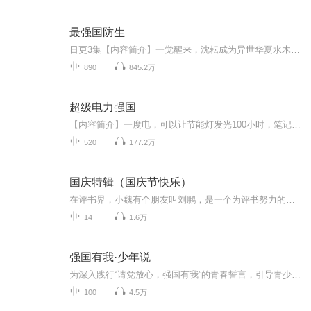
最强国防生
日更3集【内容简介】一觉醒来，沈耘成为异世华夏水木大学的国防生。意外被分配到某甲种野战师，面对上级的看重，同僚的不屑，以及手底下一般号称放羊班的新兵蛋子，身怀系统，看他如何成就一代兵王。【作者/主播简介】作者：帘秋霁，网络小说作家。主播：...
890
845.2万
超级电力强国
【内容简介】一度电，可以让节能灯发光100小时，笔记本电脑开机10小时，采煤27千克，生产15瓶啤酒，创造10元的GDP。那么，60000亿度呢？这是一个电工重生的故事，有关电的故事。【作者/主播简介】作者：给您添蘑菇啦，网络小说作家，代表作《钱途》《娱乐...
520
177.2万
国庆特辑（国庆节快乐）
在评书界，小魏有个朋友叫刘鹏，是一个为评书努力的小伙子。在2021年国庆期间，他想弄个特辑，便烦劳我给他录个爱国题材的评书小段儿。这种事情，不是特殊情况，小魏一般不会拒绝，也就给其录了一个《鲁迅踢鬼》，等他传完，我再传到我的专辑里。另外，小...
14
1.6万
强国有我·少年说
为深入践行“请党放心，强国有我”的青春誓言，引导青少年把青春奋斗融入党和人民事业，努力成为实现中华民族伟大复兴的先锋力量，苏州市教育局、共青团苏州市委员会、苏州市少先队工作委员会、苏州市广播电视总台联合开展“强国有我·少年说”活动。
100
4.5万