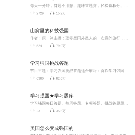
每天一分钟，答题不用愁。趣味答题赛，轻松赢积分。趣味答题包括四人赛、挑战赛和双人赛。
2729
15.2万
山窝里的科技强国
作者：康一沐主播：蓝零星雨外星人的一次意外旅行，将主角带回过去，做为报偿，补偿给主角一个作弊器。低调作人，低调发展，挖坑、种田、开矿、炼钢、造枪、铸炮、飞机导弹加潜艇鱼雷，用21世纪的武器打二战。杀人就杀个过瘾，灭日就灭个干净，不过之前先...
524
79.9万
学习强国挑战答题
节目主题：学习强国挑战答题适合谁听：喜欢学习强国挑战答题的听友书籍信息：来源于网络和微信群友无私整理奉献内容重点：学习强国挑战答题主播介绍：学习强国挑战答题爱好者，提高自己的同时，惠及爱好者
6380
82.6万
学习强国★学习题库
学习强国每日答题、每周答题、专项答题、挑战答题题库，天天听，自然熟，让我们一起当学霸！和孤鸿儿一起来学习《学习强国》吧！你的《学习强国》多少分啦？全国排名多少啊？一起来晒晒吧！孤鸿儿在努力破四万分，你呢...
231
35.5万
美国怎么变成强国的