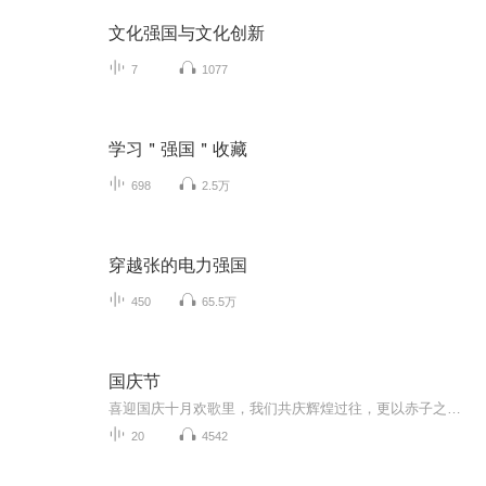
文化强国与文化创新
7
1077
学习＂强国＂收藏
698
2.5万
穿越张的电力强国
450
65.5万
国庆节
喜迎国庆十月欢歌里，我们共庆辉煌过往，更以赤子之心，向未来书写滚烫的誓言——这盛世，值得我们以热爱相拥。
20
4542