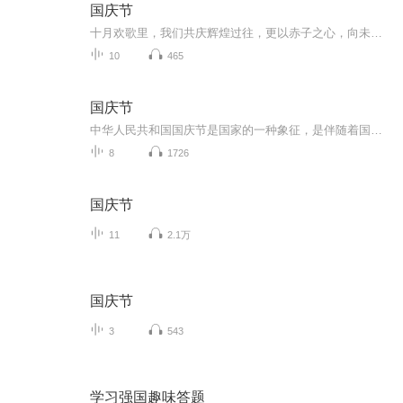
国庆节
十月欢歌里，我们共庆辉煌过往，更以赤子之心，向未来书写滚烫的誓言——这盛世，值得我们以热爱相拥。
10
465
国庆节
中华人民共和国国庆节是国家的一种象征，是伴随着国家的出现而出现的。让我们用诗歌朗诵歌颂祖国的繁荣富强，国泰民安。
8
1726
国庆节
11
2.1万
国庆节
3
543
学习强国趣味答题