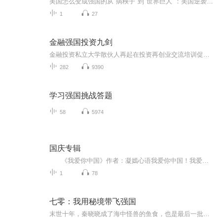
美国怎么变成强国的从"病秧子"到"世界巨人"：美国逆袭背后的"养生五法" （开场白） 各位"熬夜冠军"和"咖啡续命族"们好，今天咱们不聊枸杞配威士忌的朋克养生，说点更硬核的——两百年前那个被英国暴揍的"病秧子"美国，怎么突然就"脉象雄浑"成了世界...
1
27
金融强国投资九剑
金融投资私立大学散伙人再起在投资再创业交流培训促进中心
282
9390
学习强国挑战答题
58
5974
国庆专辑
《我爱你中国》作者：凝嫣心语我爱你中国！我爱你春天蓬勃的秧苗；我爱你秋日金黄的硕果。我爱你中国！我爱你青松气质，我爱你红梅品格！我爱你家乡的甜蔗好像乳汁滋润着我的心窝。我爱你中国，我要把最美的歌儿献给你，我的母亲我的祖国。我爱你中国，我爱...
1
78
七零：我用秘境带飞强国
末世十年，秦晓晓成了海中怪兽的鱼食，也是最后一批消失在末世的人类。再睁眼，竟穿成1974年独守家财的13岁孤女。幸好，遥远的乡村还有一群亲族可以依靠。果断求援，叱咤政坛的小舅舅火速赶来。于是，人生只剩下吃吃喝喝，逛逛后山，逗逗小表弟·····...