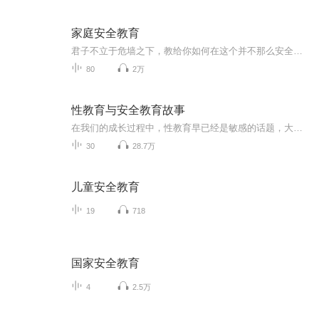
家庭安全教育
君子不立于危墙之下，教给你如何在这个并不那么安全的社会环境中警示风险，避免灾难，是送给孩子、老人、女性朋友的礼物，包括：中老年人防骗、家庭安全学、恐怖袭击、酒色财气、防性骚扰、预防宝贝走失与被拐卖...
80
2万
性教育与安全教育故事
在我们的成长过程中，性教育早已经是敏感的话题，大部分人秘而不宣，但对孩子实施全方位的性教育，让孩子学会用全面和正常的眼光来看待性，才是抵御性侵的关键方法。一部分家长对小孩子的安全教育不太重视，认为家长每天都能陪伴孩子左右，不会发生什么意...
30
28.7万
儿童安全教育
19
718
国家安全教育
4
2.5万