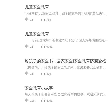
儿童安全教育
节目内容:儿童安全教育：圆子的故事共18篇在"蘑菇街"的"欢乐动物城"里，住着圆子跟爸爸妈妈一家。圆子和家人、朋友们在这里发生了什么故事，又能带给我们什么启示呢？让我们一起来看看吧。主播介绍:与孩子一起成长适合人群:幼童与父母你将收获:孩子面对不...
18
763
儿童安全教育
我们国家每年有超过20万的孩子因为意外伤害而死亡，什么概念呢，平均到每天就有540多个孩子，而这仅仅是死亡数据，跟庞大的伤残数据还不包括在内，安全很重要，我相信大家都知道，可为什么还是有那么多孩子受到伤害呢？ 大量的案例...
21
9241
给孩子的安全书：居家安全|安全教育|家庭必备
【内容简介】给孩子的安全书系列，家庭必备安全教育丛书本书以充满童趣的语言，紧密围绕儿童成长的环境，带领孩子走进安全知识大世界，让他们在轻松愉快的阅读中养成良好的生活习惯，学做自己的安全小卫士。
16
396
安全教育小故事
每天为孩子们更新和安全教育有关的故事，欢迎大朋友小朋友收听，关注！
108
4051