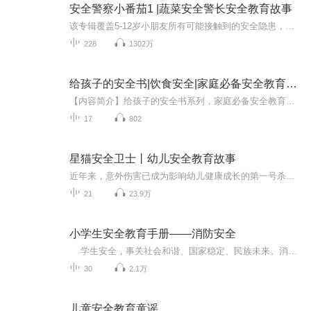
安全警察小番茄1 |蔬菜安全警长安全教育故事
该专辑覆盖5-12岁小朋友所有可能接触到的安全隐患，保障孩子身体和心理的安全，健康成长每一天。1.陌生人拐骗的应对2.隐私部位的保护3.网络游戏安全4.校园霸凌安全5.一个人居家安全6.交通安全7.防火安全8.用电安全9.玩水安全10.地震应急处理
228
1302万
给孩子的安全书|饮食安全|家庭必备安全教育丛书
【内容简介】给孩子的安全书系列，家庭必备安全教育丛书。本书以充满童趣的语言，紧密围绕儿童成长的环境，带领孩子走进安全知识大世界，让他们在轻松愉快的阅读中养成良好的生活习惯，学做自己的安全小卫士。
17
802
星猫安全卫士丨幼儿安全教育故事
近年来，意外伤害已成为影响幼儿健康成长的第一号杀手，幼儿安全问题是家长、老师、学校、社会高度关注的问题。因此，我们应教授给幼儿安全常识，让他们知道哪里有危险、怎么做会有危险、遇到危险怎么保护自己的安全。节目通过一些小故事，来传授给幼儿安...
21
23.9万
小学生安全教育手册——消防安全
学生安全，事关社会和谐、国家稳定、民族未来。消防安全是孩子们要掌握的基本安全知识。培养安全意识，让孩子健康成长，是我们每个人的职责！
30
2.1万
儿童安全教育童谣