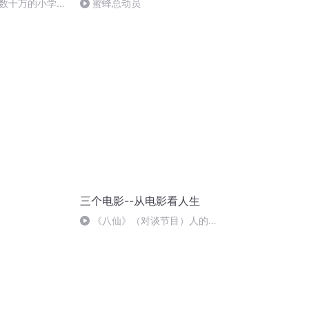
数十万的小学数
蜜蜂总动员
三个电影--从电影看人生
《八仙》（对谈节目）人的身
份认知会决定能不能成为神仙
么？为什么八仙的口碑很不错？