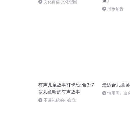
童）
文化自信 文化强国
播报预告
有声儿童故事打卡/适合3-7
最适合儿童卧
岁儿童听的有声故事
慎用黑、白
不讲礼貌的小白兔