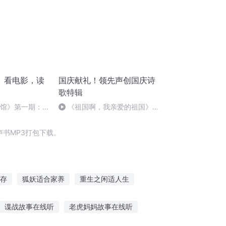
》看电影，读
国庆献礼！领先声创国庆诗
歌特辑
书馆》第一期：
《祖国啊，我亲爱的祖国》温
.《奥丁的子女》
婉
书MP3打包下载。
存
狐妖适合家养
重生之闲适人生
真不适合当盟主
适者之生存
一人有庆
谍战故事在线听
老虎妈妈故事在线听