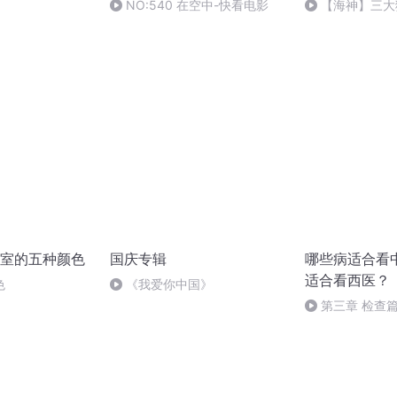
NO:540 在空中-快看电影
【海神】三大
理
室的五种颜色
国庆专辑
哪些病适合看
适合看西医？
色
《我爱你中国》
第三章 检查篇 
治疗的差别到底有
新)