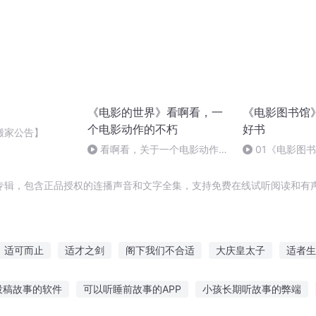
《电影的世界》看啊看，一
《电影图书馆
个电影动作的不朽
好书
搬家公告】
看啊看，关于一个电影动作的
01《电影图
不朽3
《复联3》V.S
专辑，包含正品授权的连播声音和文字全集，支持免费在线试听阅读和有声
适可而止
适才之剑
阁下我们不合适
大庆皇太子
适者生
穿越之大庆帝国
传奇电竞俱乐部
精灵学院的不适合者
我
投稿故事的软件
可以听睡前故事的APP
小孩长期听故事的弊端
儿女
庆云传奇