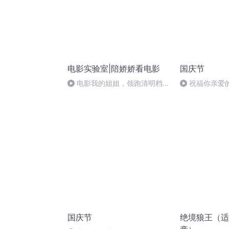
电影实验室|陪娇娇看电影
国庆节
电影我的姐姐，领跑清明档，
祝福你亲爱
有看看哭，有人无法共情！
国庆节
绝境狼王（适