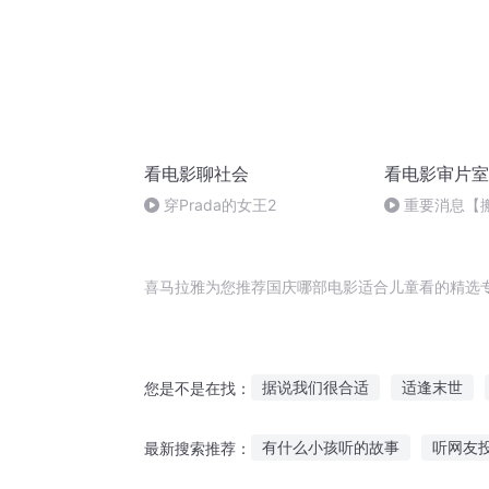
看电影聊社会
看电影审片室
穿Prada的女王2
重要消息【
喜马拉雅为您推荐国庆哪部电影适合儿童看的精选
据说我们很合适
适逢末世
您是不是在找：
嘉庆皇帝
对不起我们不合适
有什么小孩听的故事
听网友
最新搜索推荐：
全世界都说我们不合适
重庆