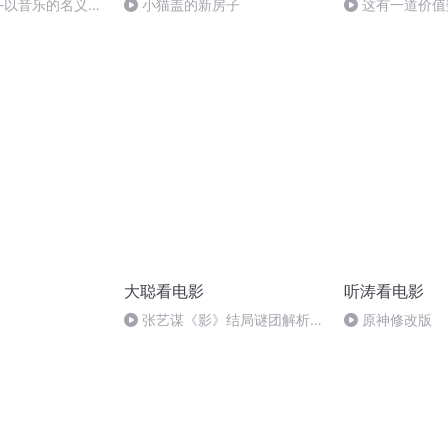
-以音乐的名义诠
小猫盖的新房子
这有一道价值
谛--放牛班的春
学应用题
大聪看电影
听涛看电影
张艺谋《影》结局谜团解析，
原神修改版
小艾看到了什么！？