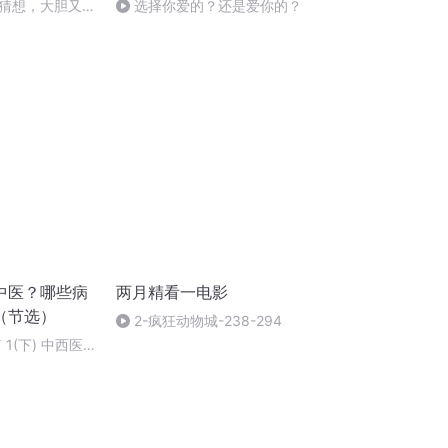
猜想，大胆又合
选择你爱的？还是爱你的？
中医？哪些病
两月精看一电影
（节选）
2-疯狂动物城-238-294
1(下) 中西医
多大 (暂停更