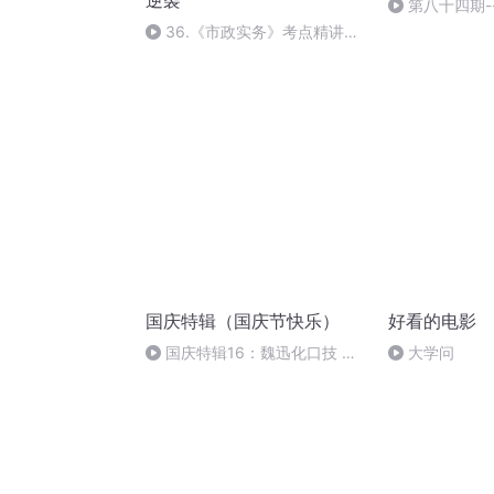
逆袭
第八十四期-
释爱的教育的真
36.《市政实务》考点精讲第
天
36节课_2020926212025
国庆特辑（国庆节快乐）
好看的电影
国庆特辑16：魏迅化口技 二
大学问
胡 东方红+一般唱法和原生态