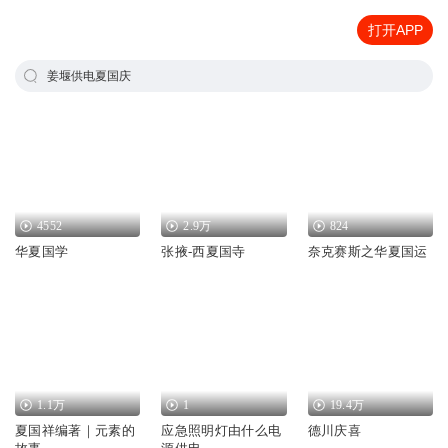
打开APP
姜堰供电夏国庆
4552
2.9万
824
华夏国学
张掖-西夏国寺
奈克赛斯之华夏国运
1.1万
1
19.4万
夏国祥编著｜元素的
应急照明灯由什么电
德川庆喜