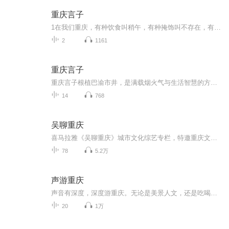
重庆言子
1在我们重庆，有种饮食叫稍午，有种掩饰叫不存在，有种工具叫戳机，有种食品叫蒲裙，有种失望叫哦货，有种恶心叫烦船，有种失败叫洗碗，有种厉害叫猫杀，有种追求叫绕，有种批评叫洗刷，有种佩服叫幺不倒台，有种爱人叫伙计，有种职业叫棒棒，有种结账叫数...
2
1161
重庆言子
重庆言子根植巴渝市井，是满载烟火气与生活智慧的方言俗语、俏皮歇后语。书中甄选大量地道妙语，猫抓糍粑 —— 脱不了爪爪、癞疙宝打呵欠 —— 口气大等句句鲜活传神。阿乐以轻松诙谐的演绎，带你品读原汁原味渝味话语，沉浸式领略山城独有的幽默底蕴与鲜...
14
768
吴聊重庆
喜马拉雅《吴聊重庆》城市文化综艺专栏，特邀重庆文化知名人物吴扬文先生主持，定位“新重庆时代人文生活表达”红人强档节目，内容涵盖重庆网红城市、热点话题、社会人文生活，推动城市文化复兴，彰显新重庆时代精神与文化自信。
78
5.2万
声游重庆
声音有深度，深度游重庆。无论是美景人文，还是吃喝玩乐，爱玩达人带你声游重庆~
20
1万