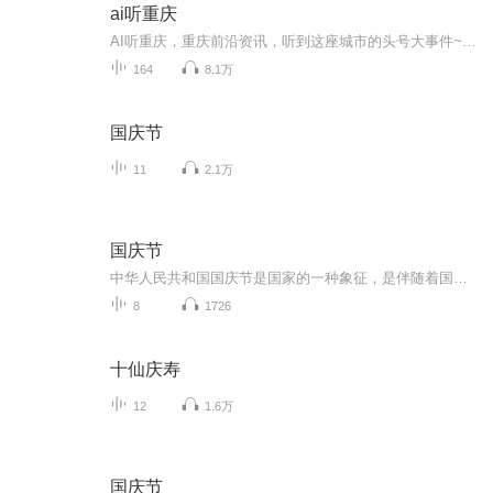
ai听重庆
AI听重庆，重庆前沿资讯，听到这座城市的头号大事件~~保存下图二维码 微信扫码加入官方听友群 定期粉丝福利放送！我们群里约！1.重庆耳朵所有节目抢先听...
164
8.1万
国庆节
11
2.1万
国庆节
中华人民共和国国庆节是国家的一种象征，是伴随着国家的出现而出现的。让我们用诗歌朗诵歌颂祖国的繁荣富强，国泰民安。
8
1726
十仙庆寿
12
1.6万
国庆节