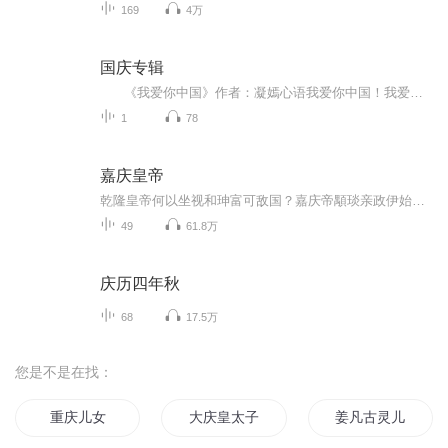
169
4万
国庆专辑
《我爱你中国》作者：凝嫣心语我爱你中国！我爱你春天蓬勃的秧苗；我爱你秋日金黄的硕果。我爱你中国！我爱你青松气质，我爱你红梅品格！我爱你家乡的甜蔗好像乳汁滋润着我的心窝。我爱你中国，我要把最美的歌儿献给你，我的母亲我的祖国。我爱你中国，我爱...
1
78
嘉庆皇帝
乾隆皇帝何以坐视和珅富可敌国？嘉庆帝顒琰亲政伊始，便杀了巨贪和珅，为民除害，小说刻画了嘉庆皇帝丰满立体的性格，揭示出一直在父皇庇佑下的弱主如何在政治风雨的洗礼中艰难地挣扎的痛苦心路历程。
49
61.8万
庆历四年秋
68
17.5万
您是不是在找：
重庆儿女
大庆皇太子
姜凡古灵儿