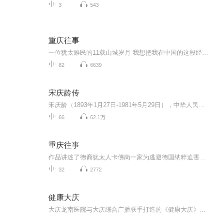
3
543
重庆往事
一位犹太难民的11载山城岁月 我想把我在中国的这段经历记录下来，那是我在纳粹统治下的德国的经历，以及在第二次世界大战期间，我在中国所经历的真实的故事。 关于那一时期犹太人的故事，已经有很多的书出版发行了，每一本书都有不同的故事。但是，那些回忆录中，没有一本讲述犹太难民在中国内陆的故事；大多数的犹太难民当时只被允许留居上海。 那么，我的经历是独一无二的。 ——沃尔夫岗·卡佛岗
82
6639
宋庆龄传
宋庆龄（1893年1月27日-1981年5月29日），中华人民共和国的缔造者之一、国家名誉主席，伟大的爱国主义、民主主义、国际主义和共产主义战士，举世闻名的二十世纪的伟大女性。她青年时代追随孙中山，献身革命，在近七十年的革命生涯中，坚强不屈、矢志不移、...
66
62.1万
重庆往事
作品讲述了德裔犹太人卡佛岗一家为逃避德国纳粹迫害，在接连被英、法、荷兰等国拒绝入境后，过境苏联到达中国新疆乌鲁木齐，1940年到达重庆，并在重庆度过11年峥嵘岁月的故事。
32
2772
健康大庆
大庆龙南医院与大庆综合广播联手打造的《健康大庆》栏目，fm97.5，每天10：30与您相约。