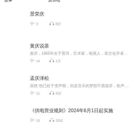
故事
源供电
景荣庆
3
827
黄庆说茶
黄庆，1965年生于普洱，艺术家，电视人，茶文化学者，澜沧古茶首席文化官。著有《古茶古道古风》《古茶传奇》等著作，《千年茶韵》纪录片制作人，茶界大型茶山行活动“寻味问茶”的学术导师。他的狂草书法，将澜沧江的生命律动赓续在鬼神莫测的笔锋；他的摄影机，赶在茶叶文明遗迹被现代破坏之前就收录下那段古朴神秘的历史；他的著作，是茶马古道上的孑立行走的背影。他独到的茶理见解，以及用自己的脚步丈量云南每一寸土地的沧桑，都令茶友为之着迷。我们在此听他讲述，关于世界茶树起源地澜沧江流域古茶文明的...
14
1万
孟庆泽松
虽然 他已处于变声期，但是音乐的梦想不愿放弃，歌声中有着他倔强的努力，永不服输才是他生活的准则。学打鼓，学双排键，学唱歌，他在业余时间不停地追逐着自己的梦想，祝福他吧！未来的成功达人！
11
923
《供电营业规则》2024年6月1日起实施
10
2532