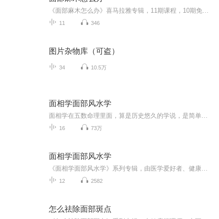
《面部麻木怎么办》喜马拉雅专辑，11期课程，10期免费，1期付费。免费课程围绕面部麻木怎么办，系统讲解10个实用方法。付费课程深入分析，10篇文章，全面解析面部麻木。学贯中西，经验丰富，专业电子书写作，为您带来实用、易懂的健康知识。快来学习，告别...
11
346
图片杂物库（可盗）
34
10.5万
面相学面部风水学
面相学在五数命理里面，算是历史悠久的学说，是简单易懂，又能直接运用的术数，几乎每个朝代都会有名家，因此流传后世的著作不少，从以前到近代一直没有间断过，而且一直是为人所常见，常用的学说。特别是求职，求学，升迁，合伙，求财，交往，明辨是非，...
16
73万
面相学面部风水学
《面相学面部风水学》系列专辑，由医学爱好者、健康管理师、电子书写作高手倾情打造。融合中医、西医知识，深入浅出讲解面相与风水奥秘。无废话，逻辑严密，快速抓住核心，轻松掌握面相风水，提升生活品质！快来加入我们，一起探索神秘的面相世界！��面...
12
2582
怎么祛除面部斑点