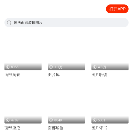
打开APP
国庆面部装饰图片
8055
1.1万
4.8万
面部抗衰
图片库
图片听读
4789
8049
5861
面部痤疮
面部瑜伽
图片评书