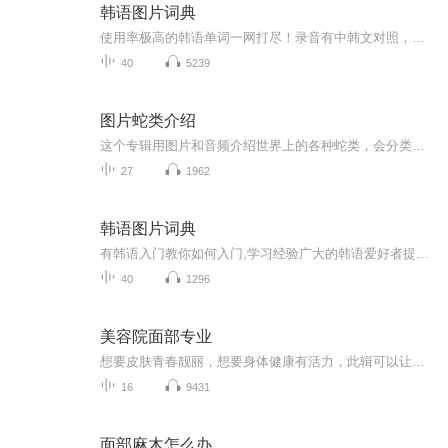
韩语图片词典
使用率极高的韩语单词一网打尽！录音有中韩文对照，方便同学们在路上收听磨耳朵！更多韩语学习的内容，欢迎关注订阅“韩语助手FM” ：）
40
5239
图片蛇类介绍
这个专辑用图片和音频介绍世界上的各种蛇类，会分类别介绍，如有错误欢迎指正。
27
1962
韩语图片词典
有韩语入门教你如何入门,学习经验广大的韩语爱好者提供自己学习的心得体会;韩语词汇包含各类词汇满足你各个方面的需求;韩语阅读:韩国古今各种书籍、童话、谚语等的阅读;韩语...
40
1296
美容院面部专业
想要皮肤青春靓丽，想要身体健康有活力，此辑可以让您如何保养自己的皮肤，让皮肤更加的靓丽，让身体更加的健康而充满话力！更新期一周1到2次
16
9431
面部麻木怎么办