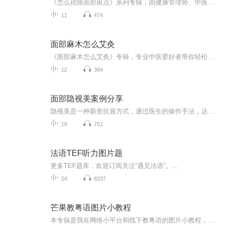
《怎么祛除面部斑点》系列专辑，由健康管理师、中医西医双料高手撰写，教你科学祛斑！从中医食疗、西医护肤到日常护理，一步到位，告别斑点困扰！跟随我，轻松变美，告别“斑”马线！祛斑攻略 美丽人生
11
474
面部麻木怎么艾灸
《面部麻木怎么艾灸》专辑，专业中医爱好者带你轻松艾灸，告别面部麻木困扰！11个音频，10个免费1个付费，免费音频围绕“面部麻木怎么艾灸”系统讲解，付费音频深入分析，10篇系统文章，让你轻松掌握艾灸技巧，告别面部麻木，从此神清气爽！快来加入我们，...
12
384
面部隐视美案例分享
隐视美是一种新形抗衰方式，通过医生的操作手法，达到面部提升紧致的效果，对面部松垂，大小脸，面部凹陷等面部问题有即可效果，且无恢复期，即做即走！
18
751
法语TEF听力图片题
更多TEF题库，欢迎订阅关注“遇见法语”。...
24
8337
芒果教粤语图片小教程
本专辑是我在网络小平台和线下教粤语的图片小教程，做成图片是方便传播保存下来哦！这些教程涉及生活各方面，而且是基础加地道口语都有，非常实用，建议保存！