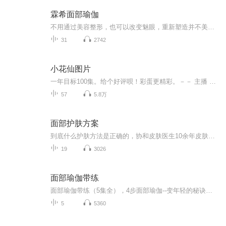
霖希面部瑜伽
不用通过美容整形，也可以改变魅眼，重新塑造并不美的线条，使您重返年轻，具有光彩的肌肤，接近心目中理想的美丽容颜。这必须要做面部瑜伽。面部瑜伽是一种集中锻炼脸部肌肉的运动。
31
2742
小花仙图片
一年目标100集。给个好评呗！彩蛋更精彩。－－ 主播 贝瑞吖也叫逆光小爱
57
5.8万
面部护肤方案
到底什么护肤方法是正确的，协和皮肤医生10余年皮肤临床经验，上万例个人咨询及亲身体验。从万千女性日常生活情境入手。手把手教你如何正确护肤。
19
3026
面部瑜伽带练
面部瑜伽带练（5集全），4步面部瑜伽--变年轻的秘诀，冻龄从每天一次面部瑜伽开始。每天一次面部瑜伽动作，可以增加面部血液循环，增强面部肌肉，减少脸上细纹的出现，减少衰老迹象，让面部更健康。
5
5360