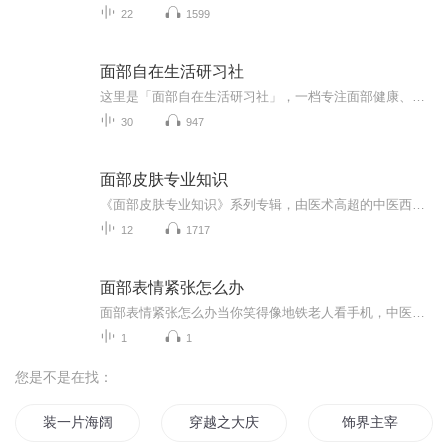
22
1599
面部自在生活研习社
这里是「面部自在生活研习社」，一档专注面部健康、日常痛感养护的生活科普播客。专注拆解面部莫名刺痛、突发剧痛、反复不适的底层原因，帮大家避开养护误区、告别盲目调理、跳出忍痛内耗。不夸大、不套路，用真实案例、通俗干货，分享普通人能听懂、用得...
30
947
面部皮肤专业知识
《面部皮肤专业知识》系列专辑，由医术高超的中医西医爱好者撰写。健康管理师+电子书写作高手，带你轻松掌握面部皮肤健康秘诀！从中医西医角度解析皮肤问题，实用技巧分享，轻松应对痘痘、斑点、皱纹等皮肤困扰。幽默风趣，干货满满，让你轻松变美！快来加...
12
1717
面部表情紧张怎么办
面部表情紧张怎么办当你笑得像地铁老人看手机，中医教你松开发僵的表情包 最近有位粉丝私信说，自己开会时总被领导提醒“表情别那么严肃”，可明明心里没生气，脸却绷得像被欠了八百万。这让我想起某明星出席活动时，被截图成“三分讥笑三分薄凉四分漫...
1
1
您是不是在找：
装一片海阔天空
穿越之大庆帝国
饰界主宰