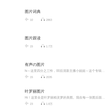
图片词典
10
2863
图片跟读
15
1.7万
有声の图片
hi～这里四分之三怜，00后清新主播小姐姐～这个专辑是由四分之三怜与微笑小熊工作室合作出版，由于都是千怜的工作室，所以质量保障十分，如果您恶意差评，说明您眼睛要么是x了，要么就是您道德有问题～好啦，也当作是千怜500粉丝的福利专辑叭别对我说我喜欢你你廉价的喜欢抵不上夏天的一根雪糕
15
2035
叶罗丽图片
Hi！这里全是叶罗丽精灵梦的美图。我在每一张图后面都给大家留了点时间让大家把喜欢的图保存下来。如果你觉得这个图不太清晰，你可以私信找我要原图哦！
23
1.8万