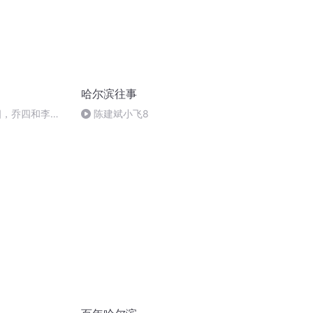
哈尔滨往事
四，乔四和李杰
陈建斌小飞8
皮筋