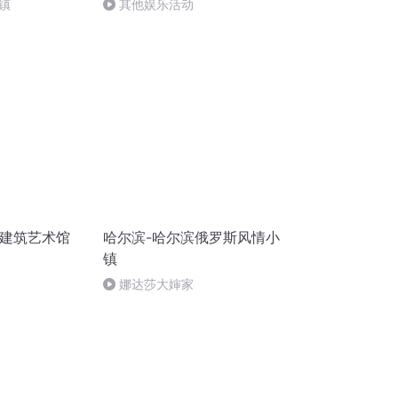
镇
其他娱乐活动
滨建筑艺术馆
哈尔滨-哈尔滨俄罗斯风情小
镇
娜达莎大婶家