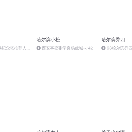
哈尔滨小松
哈尔滨乔四
洪纪念塔推荐人刘
西安事变张学良杨虎城-小松
68哈尔滨乔
去粮贸大厦，跳