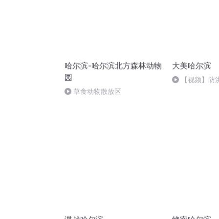
哈尔滨-哈尔滨北方森林动物
大美哈尔滨
园
【视频】防
天尧
草食动物散放区