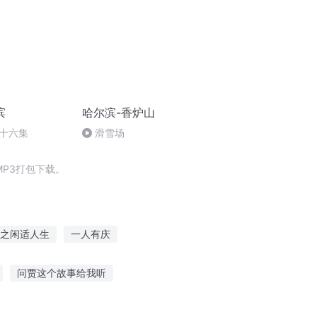
滨
哈尔滨-香炉山
十六集
滑雪场
P3打包下载。
之闲适人生
一人有庆
广滨风云
庆云传奇
对不起我们不合适
问贾这个故事给我听
聊天听故事语音怎么设置