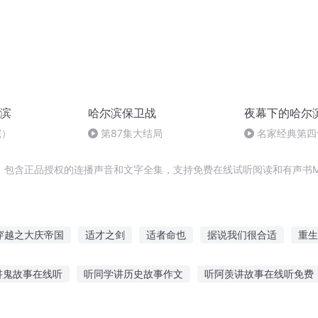
滨
哈尔滨保卫战
夜幕下的哈尔
完）
第87集大结局
名家经典第四
，包含正品授权的连播声音和文字全集，支持免费在线试听阅读和有声书M
穿越之大庆帝国
适才之剑
适者命也
据说我们很合适
重生
情故事
全世界都说我们不合适
重庆儿女
哈尔滨24小时
讲鬼故事在线听
听同学讲历史故事作文
听阿羡讲故事在线听免费
皇太子
精灵学院的不适合者
故事视频素材高清
杀妻案睡前故事在线听
小胖故事全集免费听