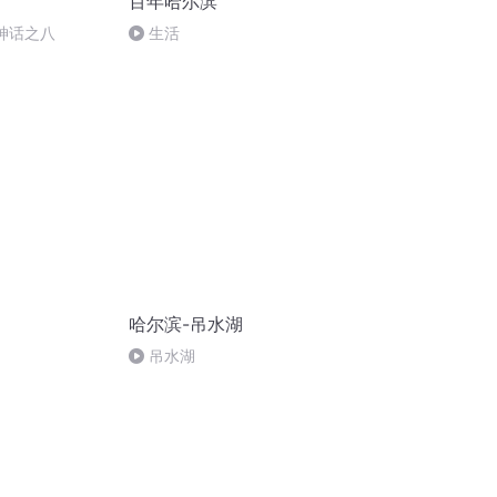
百年哈尔滨
”神话之八
生活
哈尔滨-吊水湖
吊水湖