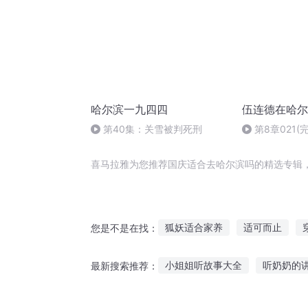
哈尔滨一九四四
伍连德在哈尔
第40集：关雪被判死刑
第8章021(
喜马拉雅为您推荐国庆适合去哈尔滨吗的精选专辑
狐妖适合家养
适可而止
您是不是在找：
我真不适合当盟主
哈尔滨爱
小姐姐听故事大全
听奶奶的
最新搜索推荐：
横滨之王
适逢末世
大庆
猫咪闹钟故事在线听
听党史