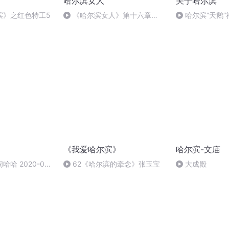
哈尔滨女人
关于哈尔滨
滨》之红色特工5
《哈尔滨女人》第十六章
哈尔滨“天鹅
（6）
《我爱哈尔滨》
哈尔滨-文庙
哈 2020-08-
62《哈尔滨的牵念》张玉宝
大成殿