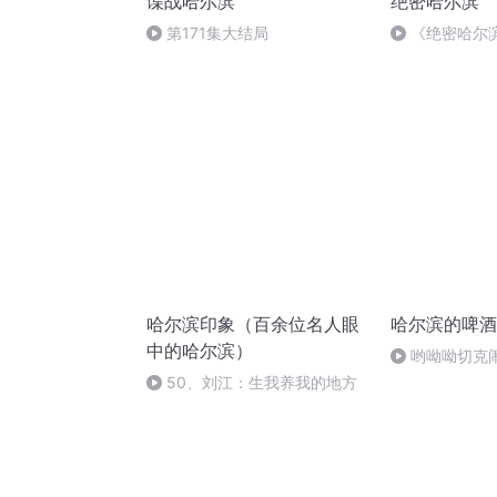
谍战哈尔滨
绝密哈尔滨
第171集大结局
《绝密哈尔
哈尔滨印象（百余位名人眼
哈尔滨的啤酒
中的哈尔滨）
哟呦呦切克闹哈
28 14:04
50、刘江：生我养我的地方