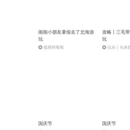
闹闹小朋友暑假去了北海游
攻略丨三毛带
玩
玩
狐狸和葡萄
玩乐丨马来
国庆节
国庆节