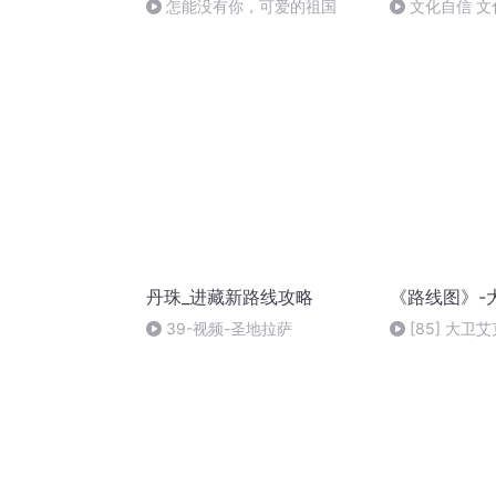
怎能没有你，可爱的祖国
文化自信 文
丹珠_进藏新路线攻略
《路线图》-
39-视频-圣地拉萨
[85] 大
言 [俄斯娜莎比