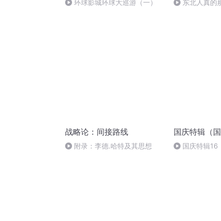
环球影城环球大巡游（一）
东北人真的
战略论：间接路线
国庆特辑（国
附录：李德.哈特及其思想
国庆特辑16
胡 东方红+一