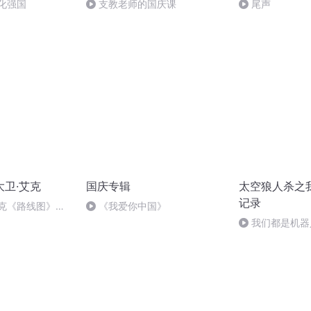
化强国
支教老师的国庆课
尾声
大卫·艾克
国庆专辑
太空狼人杀之
记录
卫艾克《路线图》附
《我爱你中国》
]
我们都是机器
了！