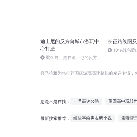
迪士尼的反方向城市游玩中
长征路线图及
心打造
10转战乌蒙
梁金野 _ 走在迪士尼的反方向
城市游玩中心的打造
喜马拉雅为您推荐国庆游玩高速路线的精选专辑，
一号高速公路
重回高中玩转
您是不是在找：
高玩世界
七号高速
诸天
编故事给男友听小说
孟听背
最新搜索推荐：
大庆皇太子
庆云传奇
重
死亡日记听故事在线观看
适