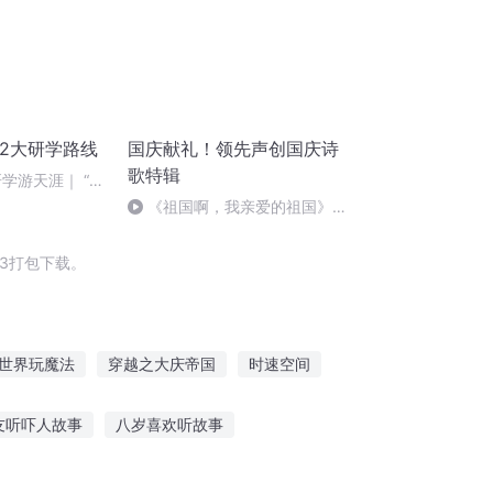
2大研学路线
国庆献礼！领先声创国庆诗
歌特辑
学游天涯｜ “韵
艺之旅
《祖国啊，我亲爱的祖国》温
婉
3打包下载。
世界玩魔法
穿越之大庆帝国
时速空间
武神速成系统
光速传说
电玩高手
友听吓人故事
八岁喜欢听故事
宙故事在线听
为什么喜欢听睡前故事