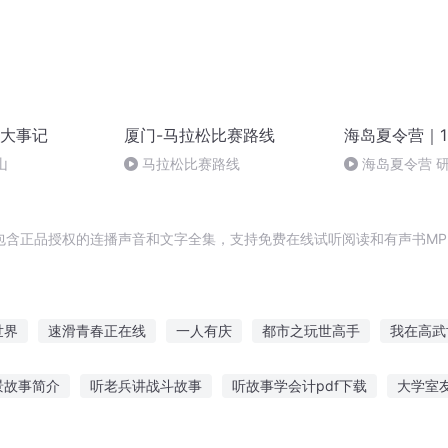
大事记
厦门-马拉松比赛路线
海岛夏令营｜1
山
马拉松比赛路线
海岛夏令营 研
味海南”文化演
包含正品授权的连播声音和文字全集，支持免费在线试听阅读和有声书MP
世界
速滑青春正在线
一人有庆
都市之玩世高手
我在高武
玩家在线
大大您已超速
超高校级的加速世界
我成了恐游高玩
景故事简介
听老兵讲战斗故事
听故事学会计pdf下载
大学室
庆儿女
合女性晚上听的故事
漠河五听的故事
曾经听一个故事
多维宇