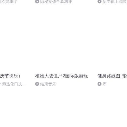
那么能喝？
隐秘女孩全套测评
新专辑上线啦
庆节快乐）
植物大战僵尸2国际版游玩
健身路线图|陈
：魏迅化口技 二
结束音乐
序
般唱法和原生态