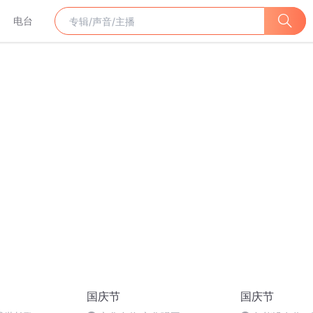
电台
国庆节
国庆节