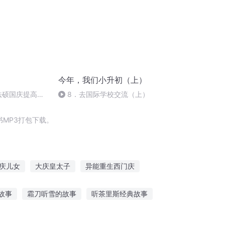
今年，我们小升初（上）
成法硕国庆提高班
8．去国际学校交流（上）
)
MP3打包下载。
庆儿女
大庆皇太子
异能重生西门庆
庆余年之长歌行
都市剑体双修
嘉庆皇帝
故事
霜刀听雪的故事
听茶里斯经典故事
在线听贝儿故事
怀玉灵异故事在线听