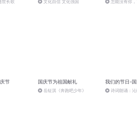
盛世长歌
文化自信 文化强国
怎能没有你，
庆节
国庆节为祖国献礼
我们的节日-
岳钲淇《奔跑吧少年》
诗词朗诵：沁
读者：张继军