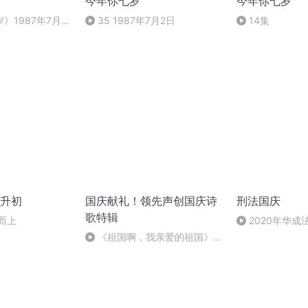
今年你七岁
今年你七岁
》1987年7月2
35 1987年7月2日
14集
升初
国庆献礼！领先声创国庆诗
刑法国庆
歌特辑
而上
2020年华
刑法陈 (26)
《祖国啊，我亲爱的祖国》温
婉