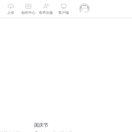
上传
创作中心
有声出版
客户端
国庆节