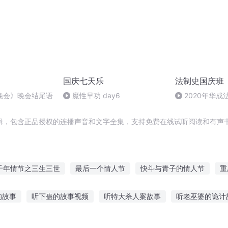
国庆七天乐
法制史国庆班
晚会》晚会结尾语
魔性早功 day6
2020年华
法制史马志冰 (12
辑，包含正品授权的连播声音和文字全集，支持免费在线试听阅读和有声书
千年情节之三生三世
最后一个情人节
快斗与青子的情人节
重
帝国
复活节彩蛋里的恶魔
十二个情人节
那年那月那时节
的故事
听下蛊的故事视频
听特大杀人案故事
听老巫婆的诡计
庆云传奇
彩市风云
怪故事免费听
听抖音悬疑真实故事
简爱在线听故事
睡前故事