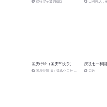
祝福你亲爱的祖国
山河共庆，
国庆特辑（国庆节快乐）
庆祝七一和国
国庆特辑16：魏迅化口技 二
囚歌
胡 东方红+一般唱法和原生态