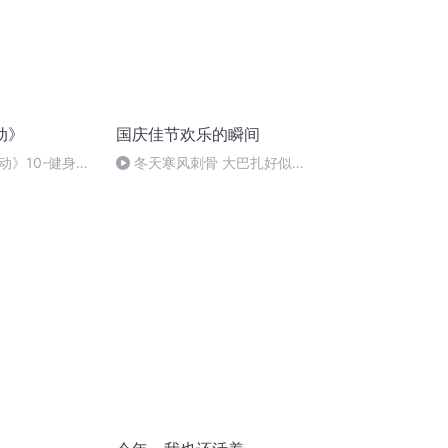
动》
国庆佳节欢乐的瞬间
动》10-健身不
冬天寒风刺骨 大巴扎好似温
康
暖的春天