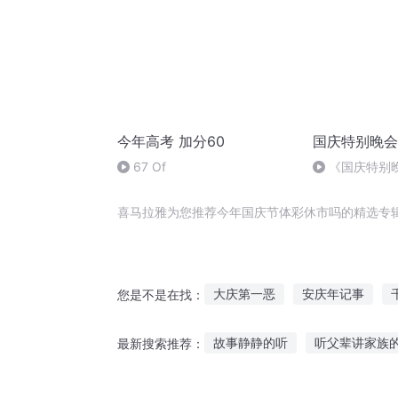
今年高考 加分60
国庆特别晚会
67 Of
《国庆特别
喜马拉雅为您推荐今年国庆节体彩休市吗的精选专
大庆第一恶
安庆年记事
您是不是在找：
人人都爱于休休
穿越之大庆
故事静静的听
听父辈讲家族
最新搜索推荐：
一人有庆
重生之七彩神体
我把故事说给狗子听
蘑菇妖