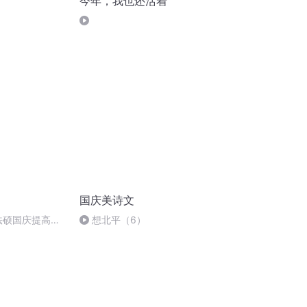
今年，我也还活着
国庆美诗文
成法硕国庆提高班
想北平（6）