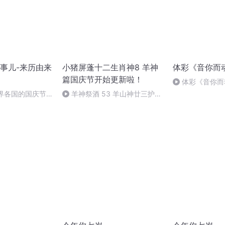
事儿-来历由来
小猪屏蓬十二生肖神8 羊神
体彩《音你而
篇国庆节开始更新啦！
体彩《音你而
节食，越吃越健
世界各国的国庆节-
羊神祭酒 53 羊山神廿三护祭
事儿
坛 敬天地白泽做祭酒（4）