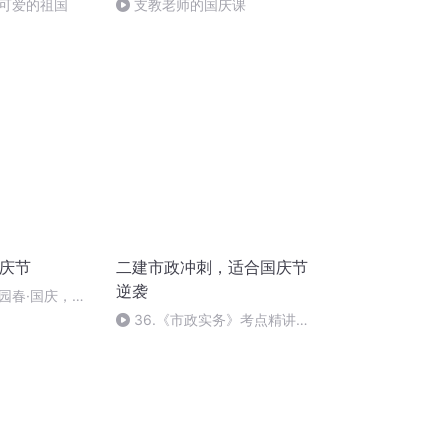
可爱的祖国
支教老师的国庆课
国庆节
二建市政冲刺，适合国庆节
逆袭
园春·国庆，朗
36.《市政实务》考点精讲第
36节课_2020926212025