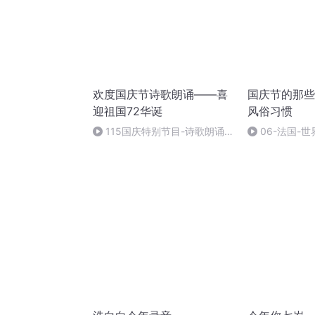
欢度国庆节诗歌朗诵——喜
国庆节的那些
迎祖国72华诞
风俗习惯
115国庆特别节目-诗歌朗诵-
06-法国-
中国梦
国庆节的那些