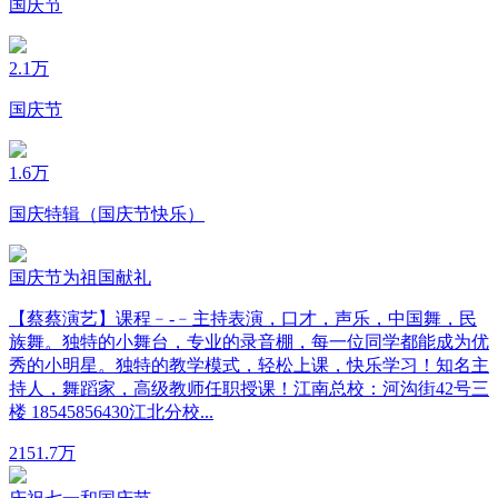
国庆节
2.1万
国庆节
1.6万
国庆特辑（国庆节快乐）
国庆节为祖国献礼
【蔡蔡演艺】课程﹣-﹣主持表演，口才，声乐，中国舞，民
族舞。独特的小舞台，专业的录音棚，每一位同学都能成为优
秀的小明星。独特的教学模式，轻松上课，快乐学习！知名主
持人，舞蹈家，高级教师任职授课！江南总校：河沟街42号三
楼 18545856430江北分校...
215
1.7万