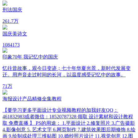
刑法国庆
26
1.7万
国庆美诗文
108
4173
印象70年 我记忆中的国庆
忆往昔故事，观今日变迹；七十年华夏光景，新时代发展变
迁。用声音走过时间的长河，以温度感受记忆中的故事。
7
1万
海报设计产品精修全集教程
【要学习更多平面设计专业视频教程的加我好友QQ：
461832983或者微信：18520787328 领取 设计素材和设计教程
取 免费直播 】 PS的用途： 1.平面设计 2.修复照片 3.广告摄影
4.影像创意 5. 艺术文字 6.网页制作 7.建筑效果图后期修饰 8.绘
画 9.绘制或处理三维贴图 10.婚纱照片设计 11.视觉创意 12.图