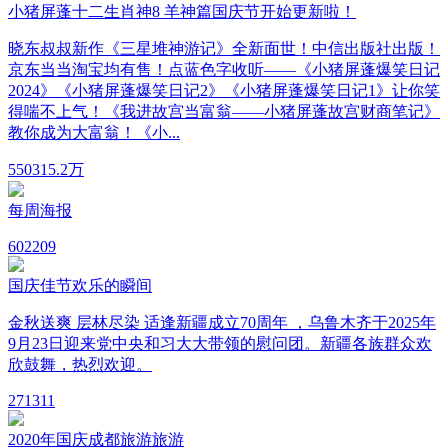
小猪屏蓬十二生肖神8 羊神篇国庆节开始更新啦！
晓东叔叔新作《三星堆神游记》全新面世！中信出版社出版！
京东当当淘宝均有售！点蓝色字收听——《小猪屏蓬爆笑日记
2024》《小猪屏蓬爆笑日记2》《小猪屏蓬爆笑日记1》让你笑
得喘不上气！《我进故宫当富翁——小猪屏蓬故宫财商笔记》
教你成为大富翁！《小...
550
315.2万
每周海报
60
2209
国庆佳节欢乐的瞬间
金秋送爽 层林尽染 适逢新疆成立70周年 ，乌鲁木齐于2025年
9月23日迎来党中央和习大大带领的慰问团。新疆各族群众欢
欣鼓舞，热烈欢迎。
27
1311
2020年国庆成都旅游旅游