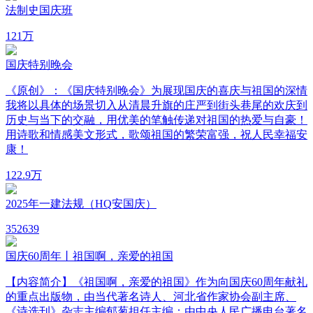
法制史国庆班
12
1万
国庆特别晚会
《原创》：《国庆特别晚会》为展现国庆的喜庆与祖国的深情
我将以具体的场景切入从清晨升旗的庄严到街头巷尾的欢庆到
历史与当下的交融，用优美的笔触传递对祖国的热爱与自豪！
用诗歌和情感美文形式，歌颂祖国的繁荣富强，祝人民幸福安
康！
12
2.9万
2025年一建法规（HQ安国庆）
35
2639
国庆60周年丨祖国啊，亲爱的祖国
【内容简介】《祖国啊，亲爱的祖国》作为向国庆60周年献礼
的重点出版物，由当代著名诗人、河北省作家协会副主席、
《诗选刊》杂志主编郁葱担任主编；由中央人民广播电台著名