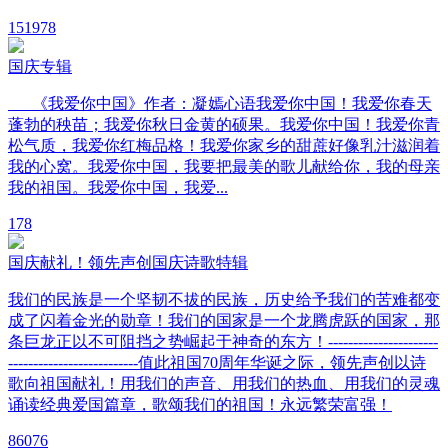
15
1978
国庆专辑
《我爱你中国》作者：凝嫣心语我爱你中国！我爱你春天
蓬勃的秧苗；我爱你秋日金黄的硕果。我爱你中国！我爱你青
松气质，我爱你红梅品格！我爱你家乡的甜蔗好像乳汁滋润着
我的心窝。我爱你中国，我要把最美的歌儿献给你，我的母亲
我的祖国。我爱你中国，我爱...
1
78
国庆献礼！领先声创国庆诗歌特辑
我们的民族是一个坚韧不拔的民族，历史给予我们的苦难都变
成了闪着金光的勋章！我们的国家是一个龙腾虎跃的国家，那
条巨龙正以不可阻挡之势崛起于神奇的东方！----------------------
--------------------------值此祖国70周年华诞之际，领先声创以诗
歌向祖国献礼！用我们的声音、用我们的热血、用我们的灵魂
诵读经典爱国篇章，歌颂我们的祖国！永远繁荣富强！
8
6076