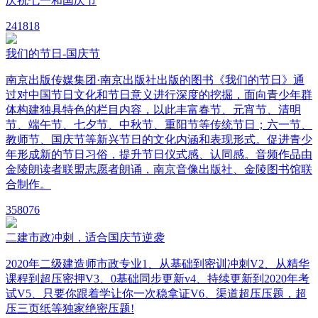
庆祝七一和国庆节
24
1818
我们的节日-国庆节
南京出版传媒集团·南京出版社出版的图书《我们的节日》通
过对中国节日文化和节日意义进行深度的挖掘，面向青少年群
体构建独具特色的栏目内容，以此丰富春节、元宵节、清明
节、端午节、七夕节、中秋节、重阳节等传统节日；六一节、
教师节、国庆节等新兴节日的文化内涵和表现形式。促进青少
年形成新的节日习俗，提升节日仪式感、认同感。音频作品由
金陵朗读者联盟志愿者朗诵，南京音像出版社、金陵图书馆联
合制作。
35
8076
二建市政冲刺，适合国庆节逆袭
2020年二级建造师市政专业1、从基础到密训冲刺V2、从精华
课程到超压密押V3、0基础同步更新v4、持续更新到2020年考
试V5、只要你跟着学让你一次稳拿证V6、渠道超压压题，超
压三页纸等独家绝密压题!