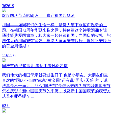
36
2619
欢度国庆节诗歌朗诵——喜迎祖国72华诞
祖国——如同我们的生命一样，是诗人笔下永恒而温暖的主
题。在祖国72周年华诞来临之际，特创建这个诗歌朗诵专辑，
诵读经典爱国篇章，和大家一起歌颂祖国，向国庆的献礼！祝
愿伟大的祖国繁荣富强，祝愿大家国庆节快乐，度过平安快乐
的黄金周假期！
116
11万
国庆节的那些事儿-来历由来风俗习惯
我们伟大的祖国母亲就要过生日了,也是小朋友、大朋友们最
喜欢的“国庆小长假”或说“黄金周”还有说”国庆7天乐”的，说
法真是不一而足。那么“国庆节”是怎么来的？自古以来国庆节
怎么庆贺？新中国国庆节的来历，以及新中国国庆节的庆贺方
式又有哪些呢？ ...
6
2万