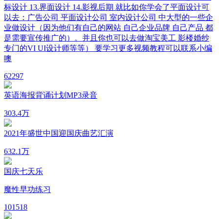
标设计 13.界面设计 14.影视后期 就比如你学会了平面设计可
以去：广告公司 平面设计公司 室内设计公司 中大型的一些企
业做设计（因为他们有自己的网站 自己企业品牌 自己产品 都
是需要宣传推广的）。并且你也可以去做淘宝美工 影楼婚纱
专门的VI UI设计师等等） 要学习更多视频教程可以联系小编
噢
6
2297
英语海报背诵计划MP3录音
30
3.4万
2021年盛世中国迎国庆曲艺汇演
63
2.1万
国庆七天乐
魔性早功练习
10
1518