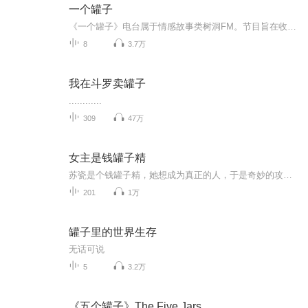
一个罐子
《一个罐子》电台属于情感故事类树洞FM。节目旨在收集当下令人苦恼且不便在现实生活诉说的情感故事，通过真实案例的讲述和互动者的个人故事分享与听众产生共鸣，使听众从中感悟到更加丰富的情感世界。这里是一个神秘“树洞”，将你的心事化作星星，投放在...
8
3.7万
我在斗罗卖罐子
............
309
47万
女主是钱罐子精
苏瓷是个钱罐子精，她想成为真正的人，于是奇妙的攻略之旅开始了，高冷的少年，霸道的少爷，傲娇的王爷...最终苏瓷会变成谁呢？
201
1万
罐子里的世界生存
无话可说
5
3.2万
《五个罐子》The Five Jars