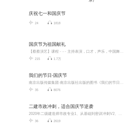
乐）
庆祝七一和国庆节
24
1818
国庆节为祖国献礼
【蔡蔡演艺】课程﹣-﹣主持表演，口才，声乐，中国舞，民族舞。独特的小舞台，专业的录音棚，每一位同学都能成为优秀的小明星。独特的教学模式，轻松上课，快乐学习！知名主持人，舞蹈家，高级教师任职授课！江南总校：河沟街42号三楼 18545856430江北分校...
215
1.7万
我们的节日-国庆节
南京出版传媒集团·南京出版社出版的图书《我们的节日》通过对中国节日文化和节日意义进行深度的挖掘，面向青少年群体构建独具特色的栏目内容，以此丰富春节、元宵节、清明节、端午节、七夕节、中秋节、重阳节等传统节日；六一节、教师节、国庆节等新兴节日的文化内涵和表现形式。促进青少年形成新的节日习俗，提升节日仪式感、认同感。音频作品由金陵朗读者联盟志愿者朗诵，南京音像出版社、金陵图书馆联合制作。
35
8076
二建市政冲刺，适合国庆节逆袭
2020年二级建造师市政专业1、从基础到密训冲刺V2、从精华课程到超压密押V3、0基础同步更新v4、持续更新到2020年考试V5、只要你跟着学让你一次稳拿证V6、渠道超压压题，超压三页纸等独家绝密压题!
36
2619