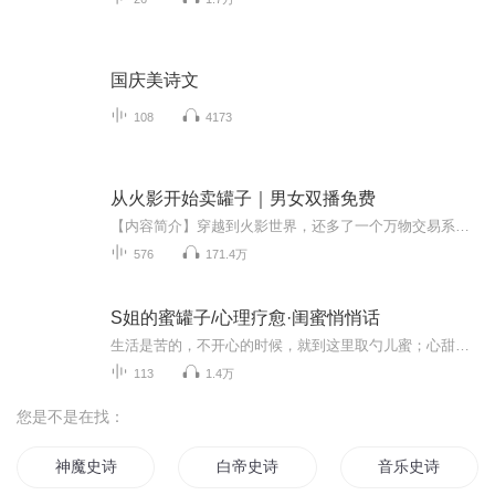
国庆美诗文
108
4173
从火影开始卖罐子｜男女双播免费
【内容简介】穿越到火影世界，还多了一个万物交易系统。 于是，沈默踏上了卖罐子的商人之旅。 纲手：静音不要拦我，我今天一定要把复活币开出来！ 自来也：迷情剂？竟然有这种东西，给我来一百罐子！ 宇智波佐助：开罐真能变强？倾家荡产也要买，我一定要...
576
171.4万
S姐的蜜罐子/心理疗愈·闺蜜悄悄话
生活是苦的，不开心的时候，就到这里取勺儿蜜；心甜了，世界也就甜了。留言Email信箱：guimiqiaoqiaohua@yeah.net做心灵交集的闺蜜，聊畅所欲言的话题。我们一起，跨越伤痛、悦纳自己；爱上生活，爱上自己。...
113
1.4万
您是不是在找：
神魔史诗
白帝史诗
音乐史诗