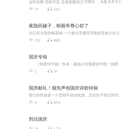
金秋送爽 层林尽染 适逢新疆成立70周年 ，乌鲁木齐于2025年9月23日迎来党中央和习大大带领的慰问团。新疆各族群众欢欣鼓舞，热烈欢迎。
27
1311
夜隐药罐子，暗殿帝尊心软了
在幻灵大陆的银霜城,一个被出卖遭受背叛的贵族少女云窈踏上了重生之路。这位看似柔弱的筐篮却拥有惊人的契约魔法,可以操纵强大的毁天灭地大法术。在亲人的救助下,她重新回到了云家,揭开了被保护性遮蔽的真相。身份倾轧、谎言重重,一场由嫉妒和贪婪引发的阴...
701
8881
国庆专辑
《我爱你中国》作者：凝嫣心语我爱你中国！我爱你春天蓬勃的秧苗；我爱你秋日金黄的硕果。我爱你中国！我爱你青松气质，我爱你红梅品格！我爱你家乡的甜蔗好像乳汁滋润着我的心窝。我爱你中国，我要把最美的歌儿献给你，我的母亲我的祖国。我爱你中国，我爱...
1
78
国庆献礼！领先声创国庆诗歌特辑
我们的民族是一个坚韧不拔的民族，历史给予我们的苦难都变成了闪着金光的勋章！我们的国家是一个龙腾虎跃的国家，那条巨龙正以不可阻挡之势崛起于神奇的东方！------------------------------------------------值此祖国70周年华诞之际，领先声创以诗歌向祖国献礼！用我们的声音、用我们的热血、用我们的灵魂诵读经典爱国篇章，歌颂我们的祖国！永远繁荣富强！
8
6076
刑法国庆
26
1.7万