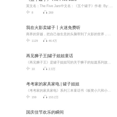
英文名：The Five Jars中文名：《五个罐子》作者: By: Montague R. James (1862-1936)内容介绍：《五个罐子》是詹姆斯写的唯一一部小说，他最著名的是他的鬼故事。这是一部奇特的超现实幻想小说，显然是写给儿童看的。叙述者在外出散步时，被一个偏僻的水池吸引，发现了一个从罗马时代就被藏起来的小盒子。他逐渐学会了如何使用盒子里的东西，击退了一连串的偷窃企图，并意识到了一个隐藏在我们身边的奇怪世界。The Five Jars is the only novel written by James, who is best known for his ghost stories. It is a peculiarly surreal fantasy apparently written for children. While he is out walking, the narrator is drawn to a remote pool, and finds a small box that has been hidden since Roman times. He gradually learns how to use its contents, fighting off a series of attempts to steal it, and becomes aware of a strange world hidden from our own.
8
269
我在火影卖罐子丨火迷免费听
商界的穿越，把自己做生意的头脑带到了火影的世界，在火影世界彰显赚钱的灵活性，开启乱世之中用智慧战胜邪恶的故事，在系统交易的辅佐下，沈默踏上了卖罐子的商人之旅！一片混乱的世界，一脸懵逼的状态，走上社会实践的道路！故事情节有趣，人物生动，体...
1129
46.4万
再见狮子王|罐子姐姐童话
《再见狮子王》是罐子姐姐写的关于狮子的短篇系列故事，讲述的是跟着妈妈逃离狮群的小狮子哈里，如何从一只小狮子成长为草原上最威武的狮子王，夺回自己出生的狮群，向爸爸致敬的故事。故事里有母爱、有父爱、有友情；有勇敢、有智慧、有成长，还有很多关于狮子和大草原的科学知识融入在了故事之中，该系列故事总共十集，欢迎小朋友们收听，也欢迎小朋友们关注童话罐子，收听罐子姐姐写的更多动物故事。 罐子姐姐将为每一种动物，写一个故事，起一个名字，给小朋友们搭建一个动物的奇妙世界。
10
2.3万
考考家的家具家电 | 罐子姐姐
《考考家的家具家电》系列三本童话书《板凳小六和小猫咪莉》《电视机老K和电冰箱老Q》《橡皮和尺子吵架了》已由花城出版社出版，已经可以在京东、淘宝、当当、拼多多搜索购买阅读了奥。《考考家的家具家电》是罐子姐姐写的非常受小听众欢迎的非生命体童话...
159
153.2万
国庆佳节欢乐的瞬间