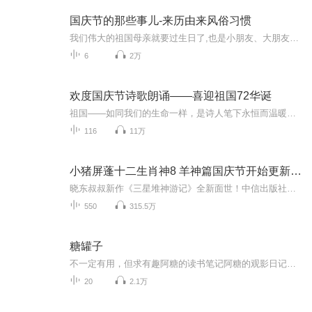
国庆节的那些事儿-来历由来风俗习惯
我们伟大的祖国母亲就要过生日了,也是小朋友、大朋友们最喜欢的“国庆小长假”或说“黄金周”还有说”国庆7天乐”的，说法真是不一而足。那么“国庆节”是怎么来的？自古以来国庆节怎么庆贺？新中国国庆节的来历，以及新中国国庆节的庆贺方式又有哪些呢？ ...
6
2万
欢度国庆节诗歌朗诵——喜迎祖国72华诞
祖国——如同我们的生命一样，是诗人笔下永恒而温暖的主题。在祖国72周年华诞来临之际，特创建这个诗歌朗诵专辑，诵读经典爱国篇章，和大家一起歌颂祖国，向国庆的献礼！祝愿伟大的祖国繁荣富强，祝愿大家国庆节快乐，度过平安快乐的黄金周假期！
116
11万
小猪屏蓬十二生肖神8 羊神篇国庆节开始更新啦！
晓东叔叔新作《三星堆神游记》全新面世！中信出版社出版！京东当当淘宝均有售！点蓝色字收听——《小猪屏蓬爆笑日记2024》《小猪屏蓬爆笑日记2》《小猪屏蓬爆笑日记1》让你笑得喘不上气！《我进故宫当富翁——小猪屏蓬故宫财商笔记》教你成为大富翁！《小...
550
315.5万
糖罐子
不一定有用，但求有趣阿糖的读书笔记阿糖的观影日记阿糖的听书轨迹阿糖的阅剧痕迹推荐阿糖喜欢的偶尔还会邀请嘉宾对谈聊一聊
20
2.1万