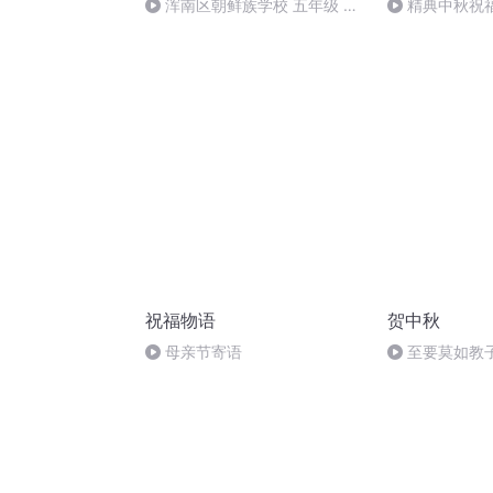
浑南区朝鲜族学校 五年级 孙
精典中秋祝
多永
祝福物语
贺中秋
母亲节寄语
至要莫如教
规家训