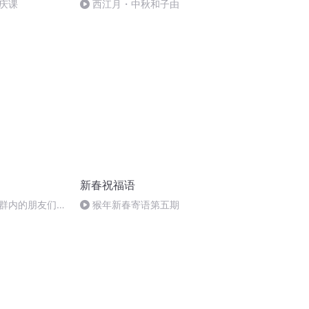
庆课
西江月・中秋和子由
新春祝福语
群内的朋友们新
猴年新春寄语第五期