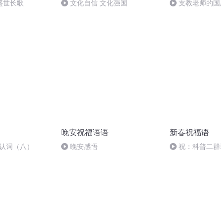
盛世长歌
文化自信 文化强国
支教老师的国
晚安祝福语语
新春祝福语
确认词（八）
晚安感悟
祝：科普二群
春快乐！