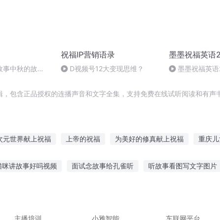
祝福IP营销语录
墨墨祝福英语2
故事中秋的故
D视频号12大变现思维？
墨墨祝福英语
辑，包含正品授权的连播声音和文字全集，支持免费在线试听阅读和有声书
次元世界献上祝福
上帝的祝福
为美好的修真献上祝福
重庆儿
我重来一次的青春物语献上祝福
未被祝福的幸福
大庆皇太子
猫咪讲故事好吗视频
面试念故事给孔雀听
听故事看图写文字图片
之大庆帝国
过客的祝福
庆云传奇
一句祝福从此不见
为美
父母故事在线听
雨花石恐怖故事在线听
小巧恋爱故事在线听
在听故事的英文
听故事90分钟催眠故事
你听微笑的故事歌词
主播培训
小雅智能
车联网平台