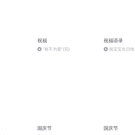
祝福
祝福语录
“有不为斋”(完)
祝宝宝生日快
国庆节
国庆节