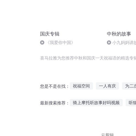
国庆专辑
中秋的故事
《我爱你中国》
小九妈妈讲
事.s48
喜马拉雅为您推荐中秋和国庆一天祝福语的精选专
祝福空间
一人有庆
为二
您是不是在找：
为美好的里世界献上祝福
为
骑上摩托听故事好吗视频
听
最新搜索推荐：
为美好的人生献上祝福
穿越
听睡前故事推荐的软件
庸碌
给异界的王女献上祝福
手机听故事对孩子影响
小狗
云剪辑