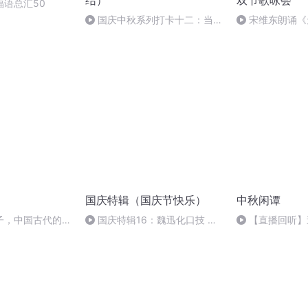
结）
双节歌咏会
福语总汇50
国庆中秋系列打卡十二：当阳
宋维东朗诵《
桥
者：碑林路人
国庆特辑（国庆节快乐）
中秋闲谭
子，中国古代的家
国庆特辑16：魏迅化口技 二
【直播回听】
胡 东方红+一般唱法和原生态
唱