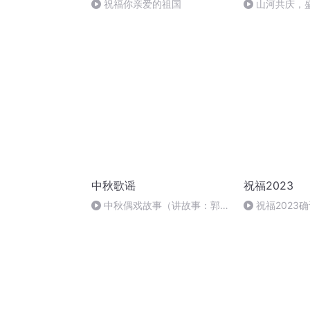
祝福你亲爱的祖国
山河共庆，
中秋歌谣
祝福2023
中秋偶戏故事（讲故事：郭
祝福2023
婷；曲/唱：赵静）