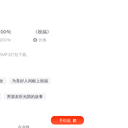
00句
《祝福》
200句
仿佛
MP3打包下载。
女
为美好人间献上祝福
奥汀的祝福
魂界之灵的祝福
男朋友听光阴的故事
好的异界送上我们的祝福
听风听不见的故事
听故事大全现代版
手机端
企业版