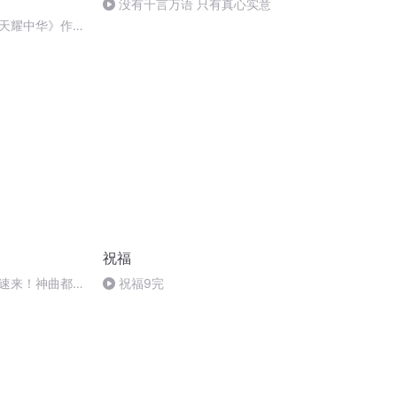
没有千言万语 只有真心实意
天耀中华》作
祝福
速来！神曲都会
祝福9完